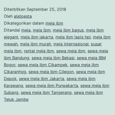
Diterbitkan
September 25, 2018
Oleh
alatpesta
Dikategorikan dalam
meja ibm
Ditandai
meja
,
meja ibm
,
meja ibm bagus
,
meja ibm
elegant
,
meja ibm jakarta
,
meja ibm lapis hpl
,
meja ibm
mewah
,
meja ibm murah
,
meja internasional
,
pusat
meja ibm
,
rental meja ibm
,
sewa meja ibm
,
sewa meja
ibm Bandung
,
sewa meja ibm Bekasi
,
sewa meja IBM
Bogor
,
sewa meja ibm Cikampek
,
sewa meja ibm
Cikaranhgg
,
sewa meja ibm Cilegon
,
sewa meja ibm
Depok
,
sewa meja ibm Jakarta
,
sewa meja ibm
Karawang
,
sewa meja ibm Purwakarta
,
sewa meja ibm
Subang
,
sewa meja ibm Tangerang
,
sewa meja ibm
Teluk Jambe