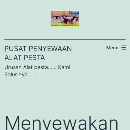
Lewati
ke
konten
PUSAT PENYEWAAN
Menu
ALAT PESTA
Urusan Alat pesta…… Kami
Solusinya…….
Menyewakan