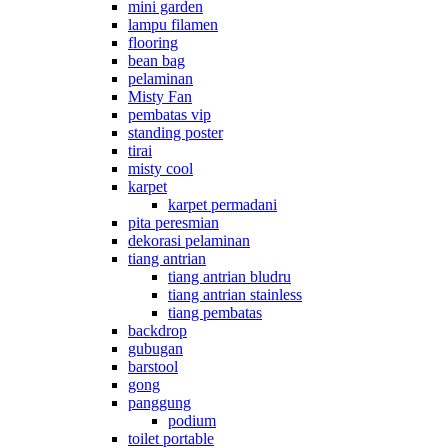
mini garden
lampu filamen
flooring
bean bag
pelaminan
Misty Fan
pembatas vip
standing poster
tirai
misty cool
karpet
karpet permadani
pita peresmian
dekorasi pelaminan
tiang antrian
tiang antrian bludru
tiang antrian stainless
tiang pembatas
backdrop
gubugan
barstool
gong
panggung
podium
toilet portable