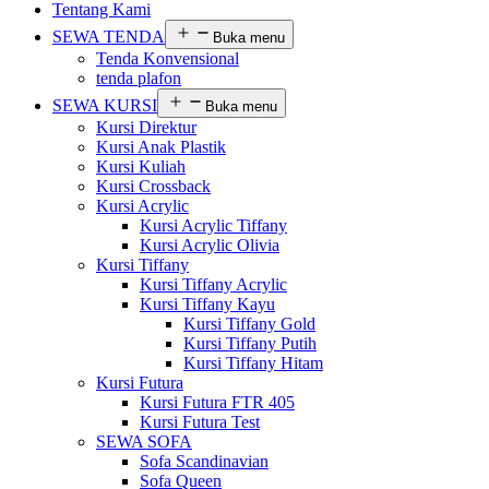
Tentang Kami
SEWA TENDA
Buka menu
Tenda Konvensional
tenda plafon
SEWA KURSI
Buka menu
Kursi Direktur
Kursi Anak Plastik
Kursi Kuliah
Kursi Crossback
Kursi Acrylic
Kursi Acrylic Tiffany
Kursi Acrylic Olivia
Kursi Tiffany
Kursi Tiffany Acrylic
Kursi Tiffany Kayu
Kursi Tiffany Gold
Kursi Tiffany Putih
Kursi Tiffany Hitam
Kursi Futura
Kursi Futura FTR 405
Kursi Futura Test
SEWA SOFA
Sofa Scandinavian
Sofa Queen