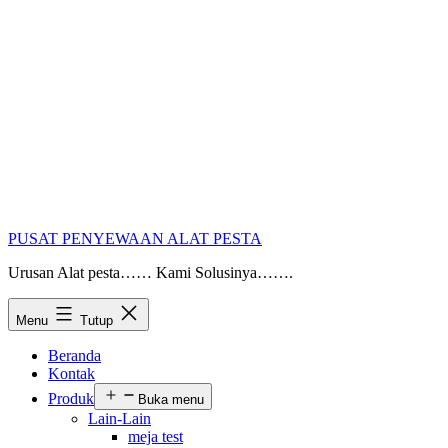
PUSAT PENYEWAAN ALAT PESTA
Urusan Alat pesta…… Kami Solusinya…….
Menu
Tutup
Beranda
Kontak
Produk
Buka menu
Lain-Lain
meja test