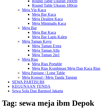
Round Table Ukuran 160cm
Round Table Ukuran 180cm
Meja Vip Kaca
Meja Bar Kaca
Meja Dealing Kaca
Meja Minimalis Kaca
Meja Bar
Meja Bar Kaca
Meja Bar Lapis Kalep
Meja Taman Kayu
Meja Taman Extra
Meja Taman Alfa
Meja Taman 2in1
Meja Rias
Meja Rias Portable
Meja Rias Kombinasi Meja Dan Kaca Rias
Meja Panjang / Long Table
Meja Konsul / Meja Tanda Tangan
SEWA PARTISI R8
KEGUNAAN TENDA
Sewa Sofa Dan Barstool Jakarta
Tag:
sewa meja ibm Depok