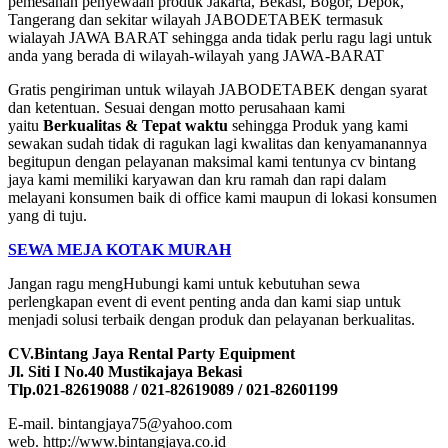
pemesanan penyewaan produk Jakarta, Bekasi, Bogor, Depok,
Tangerang dan sekitar wilayah JABODETABEK termasuk
wialayah JAWA BARAT sehingga anda tidak perlu ragu lagi untuk
anda yang berada di wilayah-wilayah yang JAWA-BARAT
Gratis pengiriman untuk wilayah JABODETABEK dengan syarat
dan ketentuan. Sesuai dengan motto perusahaan kami
yaitu
Berkualitas & Tepat waktu
sehingga Produk yang kami
sewakan sudah tidak di ragukan lagi kwalitas dan kenyamanannya
begitupun dengan pelayanan maksimal kami tentunya cv bintang
jaya kami memiliki karyawan dan kru ramah dan rapi dalam
melayani konsumen baik di office kami maupun di lokasi konsumen
yang di tuju.
SEWA MEJA KOTAK MURAH
Jangan ragu mengHubungi kami untuk kebutuhan sewa
perlengkapan event di event penting anda dan kami siap untuk
menjadi solusi terbaik dengan produk dan pelayanan berkualitas.
CV.Bintang Jaya Rental Party Equipment
Jl. Siti I No.40 Mustikajaya Bekasi
Tlp.021-82619088 / 021-82619089 / 021-82601199
E-mail. bintangjaya75@yahoo.com
web. http://www.bintangjaya.co.id