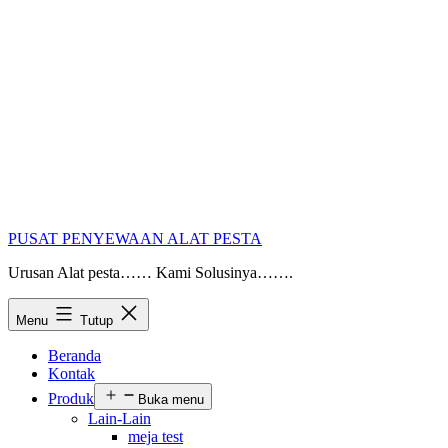
PUSAT PENYEWAAN ALAT PESTA
Urusan Alat pesta…… Kami Solusinya…….
Menu
Tutup
Beranda
Kontak
Produk
Buka menu
Lain-Lain
meja test