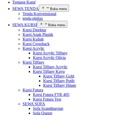
Tentang Kami
SEWA TENDA
Buka menu
Tenda Konvensional
tenda plafon
SEWA KURSI
Buka menu
Kursi Direktur
Kursi Anak Plastik
Kursi Kuliah
Kursi Crossback
Kursi Acrylic
Kursi Acrylic Tiffany
Kursi Acrylic Olivia
Kursi Tiffany
Kursi Tiffany Acrylic
Kursi Tiffany Kayu
Kursi Tiffany Gold
Kursi Tiffany Putih
Kursi Tiffany Hitam
Kursi Futura
Kursi Futura FTR 405
Kursi Futura Test
SEWA SOFA
Sofa Scandinavian
Sofa Queen