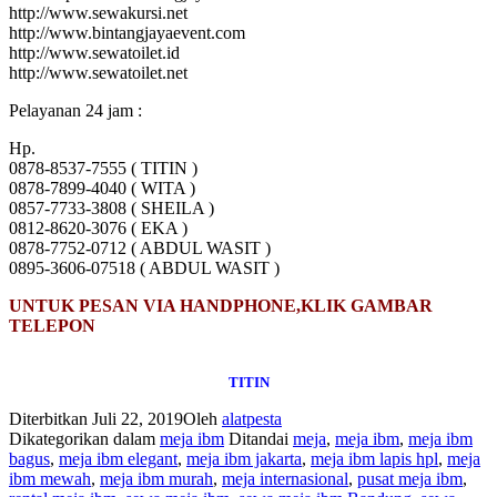
http://www.sewakursi.net
http://www.bintangjayaevent.com
http://www.sewatoilet.id
http://www.sewatoilet.net
Pelayanan 24 jam :
Hp.
0878-8537-7555 ( TITIN )
0878-7899-4040 ( WITA )
0857-7733-3808 ( SHEILA )
0812-8620-3076 ( EKA )
0878-7752-0712 ( ABDUL WASIT )
0895-3606-07518 ( ABDUL WASIT )
UNTUK PESAN VIA HANDPHONE,KLIK GAMBAR
TELEPON
TITIN
Diterbitkan
Juli 22, 2019
Oleh
alatpesta
Dikategorikan dalam
meja ibm
Ditandai
meja
,
meja ibm
,
meja ibm
bagus
,
meja ibm elegant
,
meja ibm jakarta
,
meja ibm lapis hpl
,
meja
ibm mewah
,
meja ibm murah
,
meja internasional
,
pusat meja ibm
,