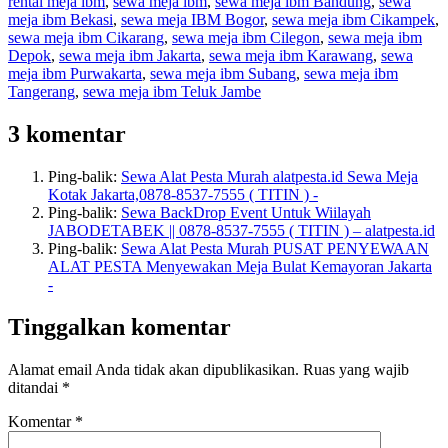
rental meja ibm
,
sewa meja ibm
,
sewa meja ibm Bandung
,
sewa
meja ibm Bekasi
,
sewa meja IBM Bogor
,
sewa meja ibm Cikampek
,
sewa meja ibm Cikarang
,
sewa meja ibm Cilegon
,
sewa meja ibm
Depok
,
sewa meja ibm Jakarta
,
sewa meja ibm Karawang
,
sewa
meja ibm Purwakarta
,
sewa meja ibm Subang
,
sewa meja ibm
Tangerang
,
sewa meja ibm Teluk Jambe
3 komentar
Ping-balik:
Sewa Alat Pesta Murah alatpesta.id Sewa Meja
Kotak Jakarta,0878-8537-7555 ( TITIN ) -
Ping-balik:
Sewa BackDrop Event Untuk Wiilayah
JABODETABEK || 0878-8537-7555 ( TITIN ) – alatpesta.id
Ping-balik:
Sewa Alat Pesta Murah PUSAT PENYEWAAN
ALAT PESTA Menyewakan Meja Bulat Kemayoran Jakarta
-
Tinggalkan komentar
Alamat email Anda tidak akan dipublikasikan.
Ruas yang wajib
ditandai
*
Komentar
*