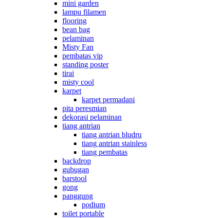
mini garden
lampu filamen
flooring
bean bag
pelaminan
Misty Fan
pembatas vip
standing poster
tirai
misty cool
karpet
karpet permadani
pita peresmian
dekorasi pelaminan
tiang antrian
tiang antrian bludru
tiang antrian stainless
tiang pembatas
backdrop
gubugan
barstool
gong
panggung
podium
toilet portable