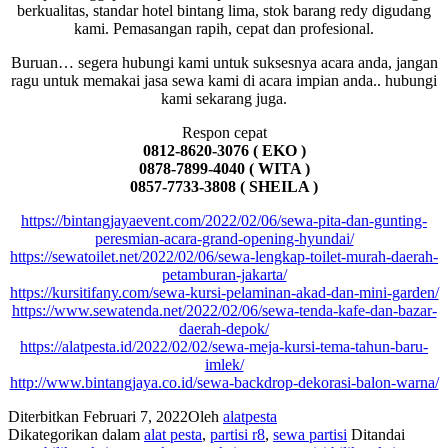
berkualitas, standar hotel bintang lima, stok barang redy digudang
kami. Pemasangan rapih, cepat dan profesional.
Buruan… segera hubungi kami untuk suksesnya acara anda, jangan
ragu untuk memakai jasa sewa kami di acara impian anda.. hubungi
kami sekarang juga.
Respon cepat
0812-8620-3076 ( EKO )
0878-7899-4040 ( WITA )
0857-7733-3808 ( SHEILA )
https://bintangjayaevent.com/2022/02/06/sewa-pita-dan-gunting-
peresmian-acara-grand-opening-hyundai/
https://sewatoilet.net/2022/02/06/sewa-lengkap-toilet-murah-daerah-
petamburan-jakarta/
https://kursitifany.com/sewa-kursi-pelaminan-akad-dan-mini-garden/
https://www.sewatenda.net/2022/02/06/sewa-tenda-kafe-dan-bazar-
daerah-depok/
https://alatpesta.id/2022/02/02/sewa-meja-kursi-tema-tahun-baru-
imlek/
http://www.bintangjaya.co.id/sewa-backdrop-dekorasi-balon-warna/
Diterbitkan
Februari 7, 2022
Oleh
alatpesta
Dikategorikan dalam
alat pesta
,
partisi r8
,
sewa partisi
Ditandai