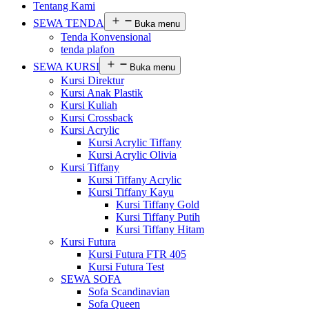
Tentang Kami
SEWA TENDA
Buka menu
Tenda Konvensional
tenda plafon
SEWA KURSI
Buka menu
Kursi Direktur
Kursi Anak Plastik
Kursi Kuliah
Kursi Crossback
Kursi Acrylic
Kursi Acrylic Tiffany
Kursi Acrylic Olivia
Kursi Tiffany
Kursi Tiffany Acrylic
Kursi Tiffany Kayu
Kursi Tiffany Gold
Kursi Tiffany Putih
Kursi Tiffany Hitam
Kursi Futura
Kursi Futura FTR 405
Kursi Futura Test
SEWA SOFA
Sofa Scandinavian
Sofa Queen