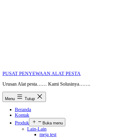
PUSAT PENYEWAAN ALAT PESTA
Urusan Alat pesta…… Kami Solusinya…….
Menu
Tutup
Beranda
Kontak
Produk
Buka menu
Lain-Lain
meja test