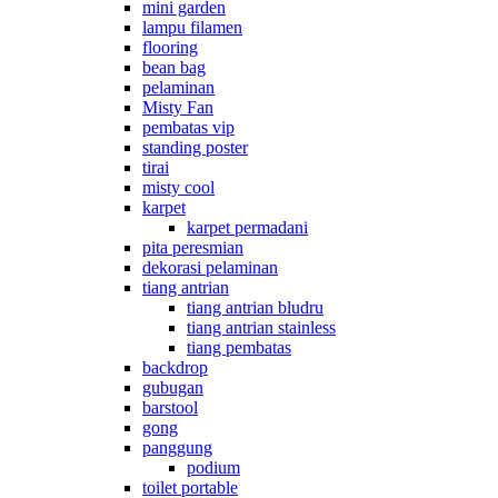
mini garden
lampu filamen
flooring
bean bag
pelaminan
Misty Fan
pembatas vip
standing poster
tirai
misty cool
karpet
karpet permadani
pita peresmian
dekorasi pelaminan
tiang antrian
tiang antrian bludru
tiang antrian stainless
tiang pembatas
backdrop
gubugan
barstool
gong
panggung
podium
toilet portable