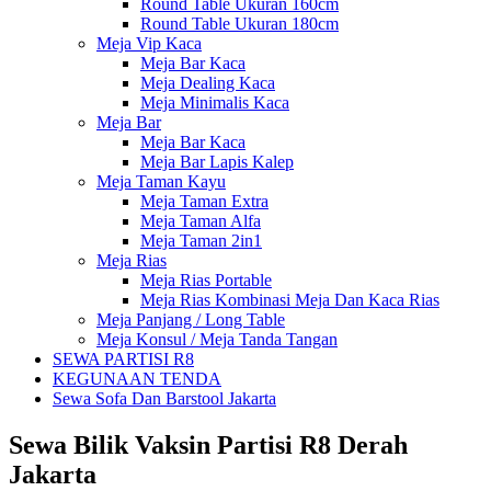
Round Table Ukuran 160cm
Round Table Ukuran 180cm
Meja Vip Kaca
Meja Bar Kaca
Meja Dealing Kaca
Meja Minimalis Kaca
Meja Bar
Meja Bar Kaca
Meja Bar Lapis Kalep
Meja Taman Kayu
Meja Taman Extra
Meja Taman Alfa
Meja Taman 2in1
Meja Rias
Meja Rias Portable
Meja Rias Kombinasi Meja Dan Kaca Rias
Meja Panjang / Long Table
Meja Konsul / Meja Tanda Tangan
SEWA PARTISI R8
KEGUNAAN TENDA
Sewa Sofa Dan Barstool Jakarta
Sewa Bilik Vaksin Partisi R8 Derah
Jakarta