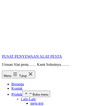
PUSAT PENYEWAAN ALAT PESTA
Urusan Alat pesta…… Kami Solusinya…….
Menu
Tutup
Beranda
Kontak
Produk
Buka menu
Lain-Lain
meja test