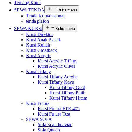
Tentang Kami
SEWA TENDA
Buka menu
Tenda Konvensional
tenda plafon
SEWA KURSI
Buka menu
Kursi Direktur
Kursi Anak Plastik
Kursi Kuliah
Kursi Crossback
Kursi Acrylic
Kursi Acrylic Tiffany
Kursi Acrylic Olivia
Kursi Tiffany
Kursi Tiffany Acrylic
Kursi Tiffany Kayu
Kursi Tiffany Gold
Kursi Tiffany Putih
Kursi Tiffany Hitam
Kursi Futura
Kursi Futura FTR 405
Kursi Futura Test
SEWA SOFA
Sofa Scandinavian
Sofa Queen