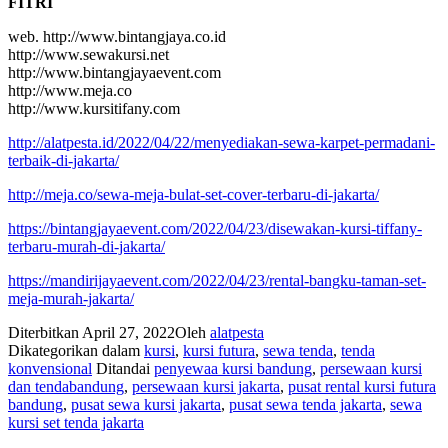
FITRI
web. http://www.bintangjaya.co.id
http://www.sewakursi.net
http://www.bintangjayaevent.com
http://www.meja.co
http://www.kursitifany.com
http://alatpesta.id/2022/04/22/menyediakan-sewa-karpet-permadani-
terbaik-di-jakarta/
http://meja.co/sewa-meja-bulat-set-cover-terbaru-di-jakarta/
https://bintangjayaevent.com/2022/04/23/disewakan-kursi-tiffany-
terbaru-murah-di-jakarta/
https://mandirijayaevent.com/2022/04/23/rental-bangku-taman-set-
meja-murah-jakarta/
Diterbitkan
April 27, 2022
Oleh
alatpesta
Dikategorikan dalam
kursi
,
kursi futura
,
sewa tenda
,
tenda
konvensional
Ditandai
penyewaa kursi bandung
,
persewaan kursi
dan tendabandung
,
persewaan kursi jakarta
,
pusat rental kursi futura
bandung
,
pusat sewa kursi jakarta
,
pusat sewa tenda jakarta
,
sewa
kursi set tenda jakarta