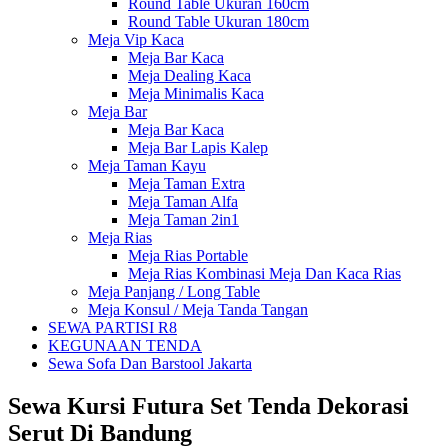
Round Table Ukuran 160cm
Round Table Ukuran 180cm
Meja Vip Kaca
Meja Bar Kaca
Meja Dealing Kaca
Meja Minimalis Kaca
Meja Bar
Meja Bar Kaca
Meja Bar Lapis Kalep
Meja Taman Kayu
Meja Taman Extra
Meja Taman Alfa
Meja Taman 2in1
Meja Rias
Meja Rias Portable
Meja Rias Kombinasi Meja Dan Kaca Rias
Meja Panjang / Long Table
Meja Konsul / Meja Tanda Tangan
SEWA PARTISI R8
KEGUNAAN TENDA
Sewa Sofa Dan Barstool Jakarta
Sewa Kursi Futura Set Tenda Dekorasi
Serut Di Bandung