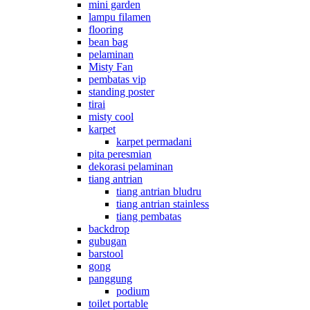
mini garden
lampu filamen
flooring
bean bag
pelaminan
Misty Fan
pembatas vip
standing poster
tirai
misty cool
karpet
karpet permadani
pita peresmian
dekorasi pelaminan
tiang antrian
tiang antrian bludru
tiang antrian stainless
tiang pembatas
backdrop
gubugan
barstool
gong
panggung
podium
toilet portable