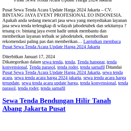
Pusat Sewa Tenda Acara Update Harga 2024 Jakarta – CV.
BINTANG JAYA EVENT PROFESIONAL EO INDONESIA.
Apakah anda sedang mencari jasa sewa yang menyediakan layanan
jasa sewa tenda terlengkap di wilayah jabodetabek dan sekitarnya ?
tenang cv. bintang jaya event hadir untuk membantu dan
memberikan layanan terbaik se jabodetabek, memberikan
rekomendasi paling pas dan memberikan…
Lanjutkan membaca
Pusat Sewa Tenda Acara Update Harga 2024 Jakarta
Diterbitkan
Januari 17, 2024
Dikategorikan dalam
sewa tenda
,
tenda
,
Tenda hanggar
,
tenda
konvensional
,
Tenda parasol
,
tenda roder
,
tenda sarnafil
Ditandai
Pusat Sewa Tenda Acara Update Harga 2024 Jakarta
,
sewa tenda
acara
,
sewa tenda acara harga 2024 jakarta
,
sewa tenda acara harga
terupdate
,
sewa tenda acara update harga
,
tenda konvensional
,
tenda
parasol
,
tenda roder
,
tenda sarnafil
Sewa Tenda Bendungan Hilir Tanah
Abang Jakarta Pusat