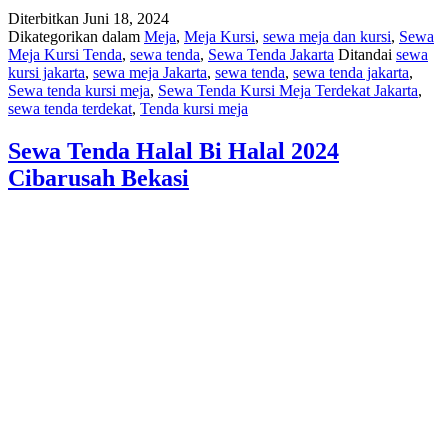
Diterbitkan
Juni 18, 2024
Dikategorikan dalam
Meja
,
Meja Kursi
,
sewa meja dan kursi
,
Sewa
Meja Kursi Tenda
,
sewa tenda
,
Sewa Tenda Jakarta
Ditandai
sewa
kursi jakarta
,
sewa meja Jakarta
,
sewa tenda
,
sewa tenda jakarta
,
Sewa tenda kursi meja
,
Sewa Tenda Kursi Meja Terdekat Jakarta
,
sewa tenda terdekat
,
Tenda kursi meja
Sewa Tenda Halal Bi Halal 2024
Cibarusah Bekasi