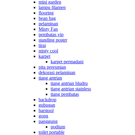
mini garden
lampu filamen
flooring
bean bag
pelaminan
Misty Fan
pembatas vip
standing poster
tirai
misty cool
karpet
karpet permadani
pita peresmian
dekorasi pelaminan
tiang antrian
tiang antrian bludru
tiang antrian stainless
tiang pembatas
backdrop
gubugan
barstool
gong
panggung
podium
toilet portable