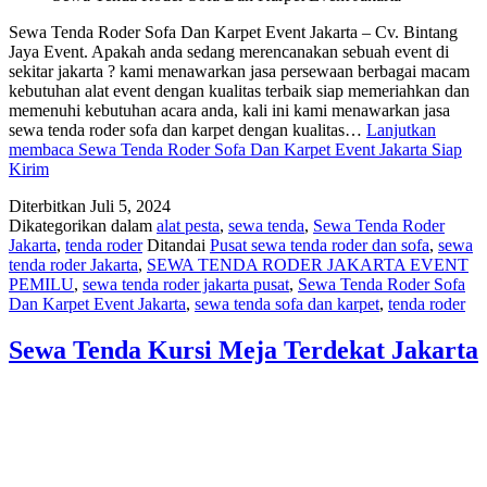
Sewa Tenda Roder Sofa Dan Karpet Event Jakarta – Cv. Bintang
Jaya Event. Apakah anda sedang merencanakan sebuah event di
sekitar jakarta ? kami menawarkan jasa persewaan berbagai macam
kebutuhan alat event dengan kualitas terbaik siap memeriahkan dan
memenuhi kebutuhan acara anda, kali ini kami menawarkan jasa
sewa tenda roder sofa dan karpet dengan kualitas…
Lanjutkan
membaca
Sewa Tenda Roder Sofa Dan Karpet Event Jakarta Siap
Kirim
Diterbitkan
Juli 5, 2024
Dikategorikan dalam
alat pesta
,
sewa tenda
,
Sewa Tenda Roder
Jakarta
,
tenda roder
Ditandai
Pusat sewa tenda roder dan sofa
,
sewa
tenda roder Jakarta
,
SEWA TENDA RODER JAKARTA EVENT
PEMILU
,
sewa tenda roder jakarta pusat
,
Sewa Tenda Roder Sofa
Dan Karpet Event Jakarta
,
sewa tenda sofa dan karpet
,
tenda roder
Sewa Tenda Kursi Meja Terdekat Jakarta