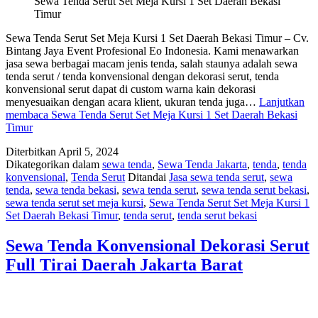
Sewa Tenda Serut Set Meja Kursi 1 Set Daerah Bekasi
Timur
Sewa Tenda Serut Set Meja Kursi 1 Set Daerah Bekasi Timur – Cv.
Bintang Jaya Event Profesional Eo Indonesia. Kami menawarkan
jasa sewa berbagai macam jenis tenda, salah staunya adalah sewa
tenda serut / tenda konvensional dengan dekorasi serut, tenda
konvensional serut dapat di custom warna kain dekorasi
menyesuaikan dengan acara klient, ukuran tenda juga…
Lanjutkan
membaca
Sewa Tenda Serut Set Meja Kursi 1 Set Daerah Bekasi
Timur
Diterbitkan
April 5, 2024
Dikategorikan dalam
sewa tenda
,
Sewa Tenda Jakarta
,
tenda
,
tenda
konvensional
,
Tenda Serut
Ditandai
Jasa sewa tenda serut
,
sewa
tenda
,
sewa tenda bekasi
,
sewa tenda serut
,
sewa tenda serut bekasi
,
sewa tenda serut set meja kursi
,
Sewa Tenda Serut Set Meja Kursi 1
Set Daerah Bekasi Timur
,
tenda serut
,
tenda serut bekasi
Sewa Tenda Konvensional Dekorasi Serut
Full Tirai Daerah Jakarta Barat