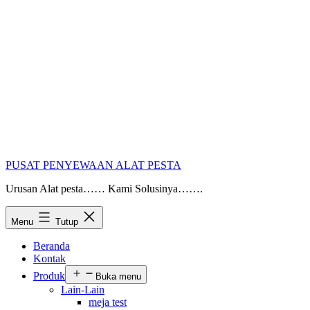
PUSAT PENYEWAAN ALAT PESTA
Urusan Alat pesta…… Kami Solusinya…….
Menu
Tutup
Beranda
Kontak
Produk
Buka menu
Lain-Lain
meja test