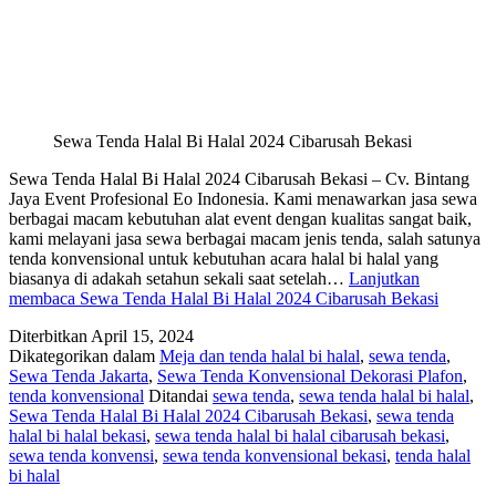
Sewa Tenda Halal Bi Halal 2024 Cibarusah Bekasi
Sewa Tenda Halal Bi Halal 2024 Cibarusah Bekasi – Cv. Bintang
Jaya Event Profesional Eo Indonesia. Kami menawarkan jasa sewa
berbagai macam kebutuhan alat event dengan kualitas sangat baik,
kami melayani jasa sewa berbagai macam jenis tenda, salah satunya
tenda konvensional untuk kebutuhan acara halal bi halal yang
biasanya di adakah setahun sekali saat setelah…
Lanjutkan
membaca
Sewa Tenda Halal Bi Halal 2024 Cibarusah Bekasi
Diterbitkan
April 15, 2024
Dikategorikan dalam
Meja dan tenda halal bi halal
,
sewa tenda
,
Sewa Tenda Jakarta
,
Sewa Tenda Konvensional Dekorasi Plafon
,
tenda konvensional
Ditandai
sewa tenda
,
sewa tenda halal bi halal
,
Sewa Tenda Halal Bi Halal 2024 Cibarusah Bekasi
,
sewa tenda
halal bi halal bekasi
,
sewa tenda halal bi halal cibarusah bekasi
,
sewa tenda konvensi
,
sewa tenda konvensional bekasi
,
tenda halal
bi halal