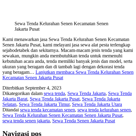
Sewa Tenda Kelurahan Senen Kecamatan Senen
Jakarta Pusat
Kami menawarkan jasa Sewa Tenda Kelurahan Senen Kecamatan
Senen Jakarta Pusat, kami melayani jasa sewa alat pesta terlengkap
sejabodetabek dan sekitarnya. Macam-macam jenis tenda yang kami
sewakan, mungkin anda membutuhkan tenda untuk memenuhi
kebutuhan acara anda, tenda memiliki banyak jenis dan model, serta
ukuran yang beragam dan di tambah lagi dengan dekorasi tenda
yang beragam…
Lanjutkan membaca
Sewa Tenda Kelurahan Senen
Kecamatan Senen Jakarta Pusat
Diterbitkan
September 4, 2023
Dikategorikan dalam
sewa tenda
,
Sewa Tenda Jakarta
,
Sewa Tenda
Jakarta Barat
,
Sewa Tenda Jakarta Pusat
,
Sewa Tenda Jakarta
Selatan
,
Sewa Tenda Jakarta Timur
,
Sewa Tenda Jakarta Utara
Ditandai
sewa tenda kecamatan senen
,
sewa tenda kelurahan senen
,
Sewa Tenda Kelurahan Senen Kecamatan Senen Jakarta Pusat
,
sewa tenda senen jakarta
,
Sewa Tenda Senen Jakarta Pusat
Navigasi pos