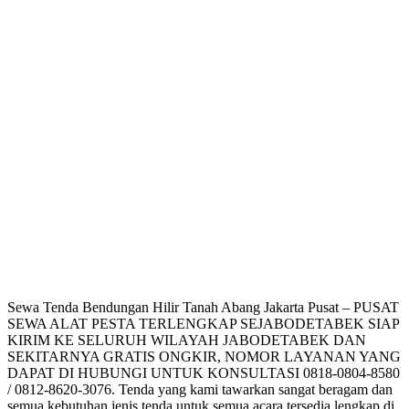
Sewa Tenda Bendungan Hilir Tanah Abang Jakarta Pusat – PUSAT
SEWA ALAT PESTA TERLENGKAP SEJABODETABEK SIAP
KIRIM KE SELURUH WILAYAH JABODETABEK DAN
SEKITARNYA GRATIS ONGKIR, NOMOR LAYANAN YANG
DAPAT DI HUBUNGI UNTUK KONSULTASI 0818-0804-8580
/ 0812-8620-3076. Tenda yang kami tawarkan sangat beragam dan
semua kebutuhan jenis tenda untuk semua acara tersedia lengkap di