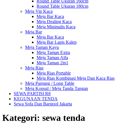
Round Table Ukuran 160cm
Round Table Ukuran 180cm
Meja Vip Kaca
Meja Bar Kaca
Meja Dealing Kaca
Meja Minimalis Kaca
Meja Bar
Meja Bar Kaca
Meja Bar Lapis Kalep
Meja Taman Kayu
Meja Taman Extra
Meja Taman Alfa
Meja Taman 2in1
Meja Rias
Meja Rias Portable
Meja Rias Kombinasi Meja Dan Kaca Rias
Meja Panjang / Long Table
Meja Konsul / Meja Tanda Tangan
SEWA PARTISI R8
KEGUNAAN TENDA
Sewa Sofa Dan Barstool Jakarta
Kategori:
sewa tenda