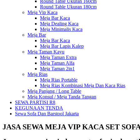
Round Table Ukuran 160cm
Round Table Ukuran 180cm
Meja Vip Kaca
Meja Bar Kaca
Meja Dealing Kaca
Meja Minimalis Kaca
Meja Bar
Meja Bar Kaca
Meja Bar Lapis Kalep
Meja Taman Kayu
Meja Taman Extra
Meja Taman Alfa
Meja Taman 2in1
Meja Rias
Meja Rias Portable
Meja Rias Kombinasi Meja Dan Kaca Rias
Meja Panjang / Long Table
Meja Konsul / Meja Tanda Tangan
SEWA PARTISI R8
KEGUNAAN TENDA
Sewa Sofa Dan Barstool Jakarta
JASA SEWA MEJA VIP KACA SET SOF