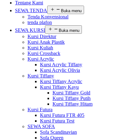
Tentang Kami
SEWA TENDA
Buka menu
Tenda Konvensional
tenda plafon
SEWA KURSI
Buka menu
Kursi Direktur
Kursi Anak Plastik
Kursi Kuliah
Kursi Crossback
Kursi Acrylic
Kursi Acrylic Tiffany
Kursi Acrylic Olivia
Kursi Tiffany
Kursi Tiffany Acrylic
Kursi Tiffany Kayu
Kursi Tiffany Gold
Kursi Tiffany Putih
Kursi Tiffany Hitam
Kursi Futura
Kursi Futura FTR 405
Kursi Futura Test
SEWA SOFA
Sofa Scandinavian
Sofa Queen