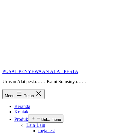
PUSAT PENYEWAAN ALAT PESTA
Urusan Alat pesta…… Kami Solusinya…….
Menu
Tutup
Beranda
Kontak
Produk
Buka menu
Lain-Lain
meja test