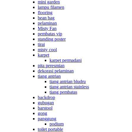
mini garden
lampu filamen
flooring
bean bag
pelaminan
Misty Fan
pembatas vip
standing poster
tirai
misty cool
karpet
karpet permadani
pita peresmian
dekorasi pelaminan
tiang antrian
tiang antrian bludru
tiang antrian stainless
tiang pembatas
backdrop
gubugan
barstool
gong
panggung
podium
toilet portable