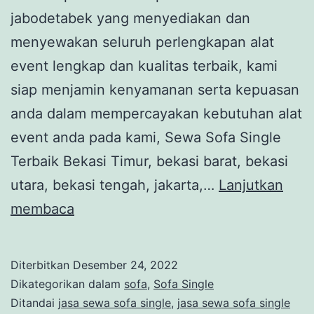
jabodetabek yang menyediakan dan
menyewakan seluruh perlengkapan alat
event lengkap dan kualitas terbaik, kami
siap menjamin kenyamanan serta kepuasan
anda dalam mempercayakan kebutuhan alat
event anda pada kami, Sewa Sofa Single
Terbaik Bekasi Timur, bekasi barat, bekasi
utara, bekasi tengah, jakarta,…
Lanjutkan
Sewa
membaca
Sofa
Single
Diterbitkan
Desember 24, 2022
Terbaik
Dikategorikan dalam
sofa
,
Sofa Single
Bekasi
Ditandai
jasa sewa sofa single
,
jasa sewa sofa single