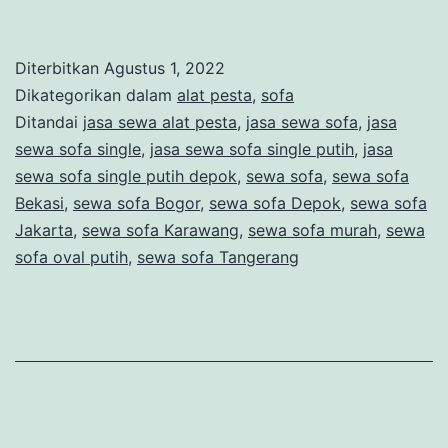
Sewa
Sofa
Diterbitkan
Agustus 1, 2022
Terbaik
Dikategorikan dalam
alat pesta
,
sofa
Di
Ditandai
jasa sewa alat pesta
,
jasa sewa sofa
,
jasa
sewa sofa single
,
jasa sewa sofa single putih
,
jasa
Bekasi
sewa sofa single putih depok
,
sewa sofa
,
sewa sofa
Bekasi
,
sewa sofa Bogor
,
sewa sofa Depok
,
sewa sofa
Jakarta
,
sewa sofa Karawang
,
sewa sofa murah
,
sewa
sofa oval putih
,
sewa sofa Tangerang