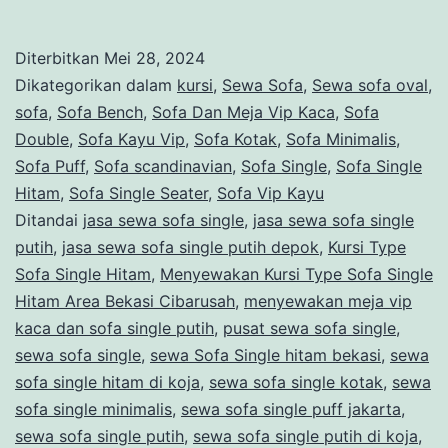
Kursi
Type
Diterbitkan
Mei 28, 2024
Sofa
Dikategorikan dalam
kursi
,
Sewa Sofa
,
Sewa sofa oval
,
Single
sofa
,
Sofa Bench
,
Sofa Dan Meja Vip Kaca
,
Sofa
Double
,
Sofa Kayu Vip
,
Sofa Kotak
,
Sofa Minimalis
,
Hitam
Sofa Puff
,
Sofa scandinavian
,
Sofa Single
,
Sofa Single
Area
Hitam
,
Sofa Single Seater
,
Sofa Vip Kayu
Bekasi
Ditandai
jasa sewa sofa single
,
jasa sewa sofa single
putih
,
jasa sewa sofa single putih depok
Cibarusah
,
Kursi Type
Sofa Single Hitam
,
Menyewakan Kursi Type Sofa Single
Hitam Area Bekasi Cibarusah
,
menyewakan meja vip
kaca dan sofa single putih
,
pusat sewa sofa single
,
sewa sofa single
,
sewa Sofa Single hitam bekasi
,
sewa
sofa single hitam di koja
,
sewa sofa single kotak
,
sewa
sofa single minimalis
,
sewa sofa single puff jakarta
,
sewa sofa single putih
,
sewa sofa single putih di koja
,