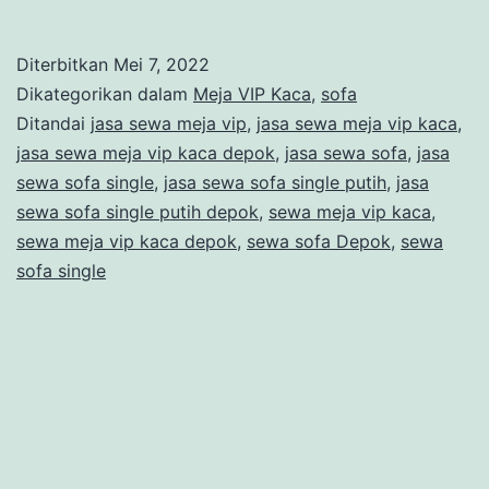
S
M
Diterbitkan
Mei 7, 2022
V
Dikategorikan dalam
Meja VIP Kaca
,
sofa
K
Ditandai
jasa sewa meja vip
,
jasa sewa meja vip kaca
,
jasa sewa meja vip kaca depok
,
jasa sewa sofa
,
jasa
S
sewa sofa single
,
jasa sewa sofa single putih
,
jasa
S
sewa sofa single putih depok
,
sewa meja vip kaca
,
S
sewa meja vip kaca depok
,
sewa sofa Depok
,
sewa
sofa single
P
D