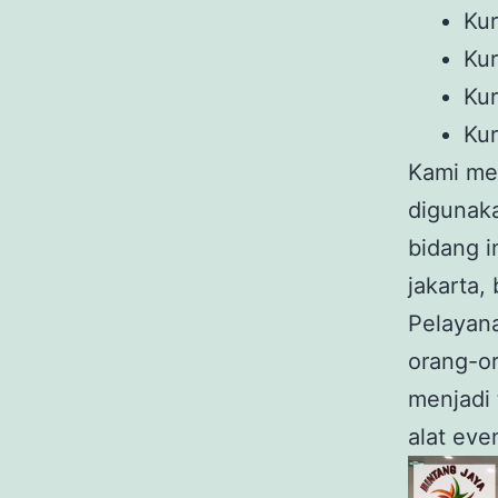
Kur
Kur
Kur
Kur
Kami men
digunaka
bidang i
jakarta,
Pelayana
orang-or
menjadi
alat eve