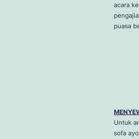
acara ke
pengajia
puasa be
MENYEW
Untuk a
sofa ayo