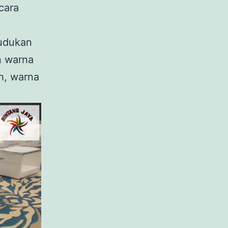
cara
dudukan
an warna
h, warna