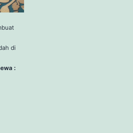
mbuat
,
dah di
sewa :