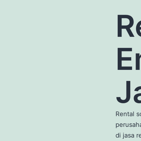
R
E
J
Rental s
perusah
di jasa 