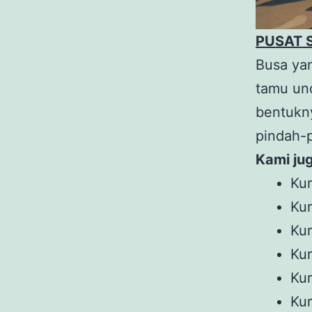
PUSAT 
Busa ya
tamu un
bentukn
pindah-
Kami jug
Kur
Kur
Kur
Kur
Kur
Kur