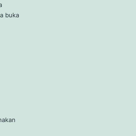
a
ra buka
nakan