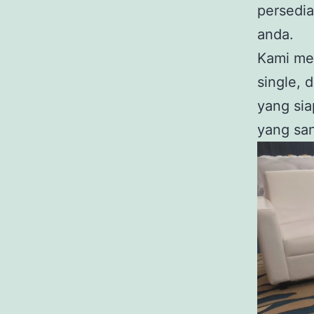
persedia
anda.
Kami mem
single, 
yang sia
yang san