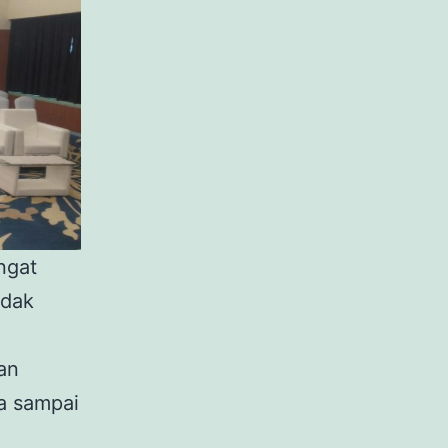
ngat
idak
an
a sampai