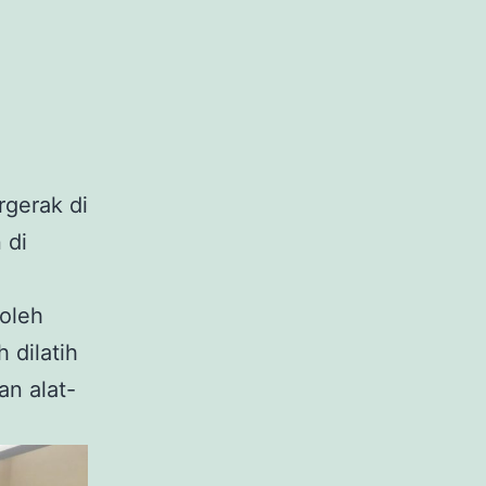
rgerak di
 di
 oleh
 dilatih
n alat-