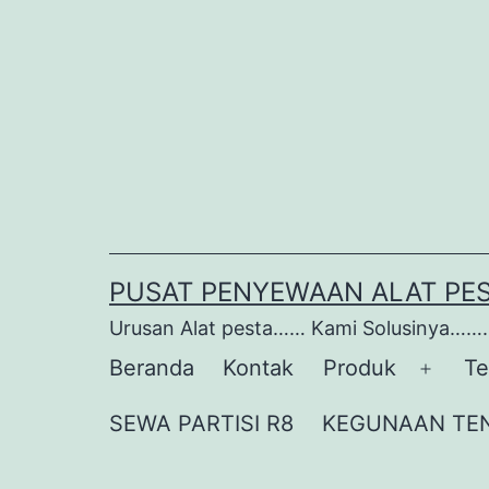
Lewati
ke
konten
PUSAT PENYEWAAN ALAT PE
Urusan Alat pesta…… Kami Solusinya…….
Beranda
Kontak
Produk
Te
Buka
menu
SEWA PARTISI R8
KEGUNAAN TE