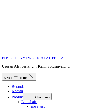
PUSAT PENYEWAAN ALAT PESTA
Urusan Alat pesta…… Kami Solusinya…….
Menu
Tutup
Beranda
Kontak
Produk
Buka menu
Lain-Lain
meja test