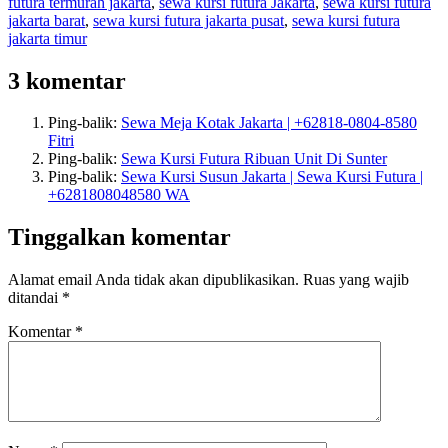
futura termurah jakarta
,
sewa kursi futura Jakarta
,
sewa kursi futura
jakarta barat
,
sewa kursi futura jakarta pusat
,
sewa kursi futura
jakarta timur
3 komentar
Ping-balik:
Sewa Meja Kotak Jakarta | +62818-0804-8580
Fitri
Ping-balik:
Sewa Kursi Futura Ribuan Unit Di Sunter
Ping-balik:
Sewa Kursi Susun Jakarta | Sewa Kursi Futura |
+6281808048580 WA
Tinggalkan komentar
Alamat email Anda tidak akan dipublikasikan.
Ruas yang wajib
ditandai
*
Komentar
*