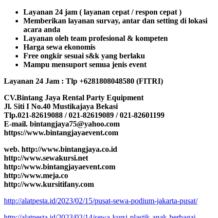
Layanan 24 jam ( layanan cepat / respon cepat )
Memberikan layanan survay, antar dan setting di lokasi
acara anda
Layanan oleh team profesional & kompeten
Harga sewa ekonomis
Free ongkir sesuai s&k yang berlaku
Mampu mensuport semua jenis event
Layanan 24 Jam : Tlp +6281808048580 (FITRI)
CV.Bintang Jaya Rental Party Equipment
Jl. Siti I No.40 Mustikajaya Bekasi
Tlp.021-82619088 / 021-82619089 / 021-82601199
E-mail. bintangjaya75@yahoo.com
https://www.bintangjayaevent.com
web. http://www.bintangjaya.co.id
http://www.sewakursi.net
http://www.bintangjayaevent.com
http://www.meja.co
http://www.kursitifany.com
http://alatpesta.id/2023/02/15/pusat-sewa-podium-jakarta-pusat/
http://alatpesta.id/2023/02/14/sewa-kursi-plastik-anak-berbagai-