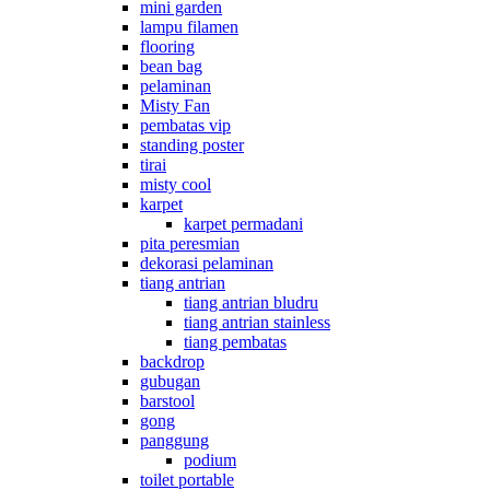
mini garden
lampu filamen
flooring
bean bag
pelaminan
Misty Fan
pembatas vip
standing poster
tirai
misty cool
karpet
karpet permadani
pita peresmian
dekorasi pelaminan
tiang antrian
tiang antrian bludru
tiang antrian stainless
tiang pembatas
backdrop
gubugan
barstool
gong
panggung
podium
toilet portable