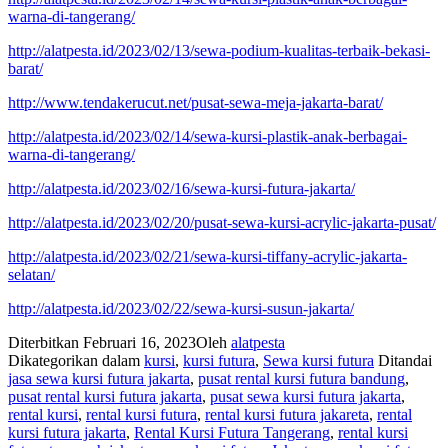
warna-di-tangerang/
http://alatpesta.id/2023/02/13/sewa-podium-kualitas-terbaik-bekasi-
barat/
http://www.tendakerucut.net/pusat-sewa-meja-jakarta-barat/
http://alatpesta.id/2023/02/14/sewa-kursi-plastik-anak-berbagai-
warna-di-tangerang/
http://alatpesta.id/2023/02/16/sewa-kursi-futura-jakarta/
http://alatpesta.id/2023/02/20/pusat-sewa-kursi-acrylic-jakarta-pusat/
http://alatpesta.id/2023/02/21/sewa-kursi-tiffany-acrylic-jakarta-
selatan/
http://alatpesta.id/2023/02/22/sewa-kursi-susun-jakarta/
Diterbitkan
Februari 16, 2023
Oleh
alatpesta
Dikategorikan dalam
kursi
,
kursi futura
,
Sewa kursi futura
Ditandai
jasa sewa kursi futura jakarta
,
pusat rental kursi futura bandung
,
pusat rental kursi futura jakarta
,
pusat sewa kursi futura jakarta
,
rental kursi
,
rental kursi futura
,
rental kursi futura jakareta
,
rental
kursi futura jakarta
,
Rental Kursi Futura Tangerang
,
rental kursi