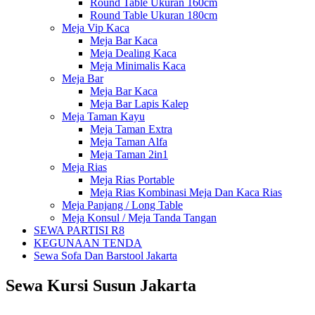
Round Table Ukuran 160cm
Round Table Ukuran 180cm
Meja Vip Kaca
Meja Bar Kaca
Meja Dealing Kaca
Meja Minimalis Kaca
Meja Bar
Meja Bar Kaca
Meja Bar Lapis Kalep
Meja Taman Kayu
Meja Taman Extra
Meja Taman Alfa
Meja Taman 2in1
Meja Rias
Meja Rias Portable
Meja Rias Kombinasi Meja Dan Kaca Rias
Meja Panjang / Long Table
Meja Konsul / Meja Tanda Tangan
SEWA PARTISI R8
KEGUNAAN TENDA
Sewa Sofa Dan Barstool Jakarta
Sewa Kursi Susun Jakarta