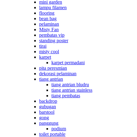
mini garden
lampu filamen
flooring
bean bag
pelaminan
Misty Fan
pembatas vip
standing poster
tirai
misty cool
karpet
karpet permadani
pita peresmian
dekorasi pelaminan
tiang antrian
tiang antrian bludru
tiang antrian stainless
tiang pembatas
backdrop
gubugan
barstool
gong
panggung
podium
toilet portable