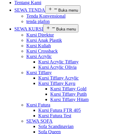
Tentang Kami
SEWA TENDA
Buka menu
Tenda Konvensional
tenda plafon
SEWA KURSI
Buka menu
Kursi Direktur
Kursi Anak Plastik
Kursi Kuliah
Kursi Crossback
Kursi Acrylic
Kursi Acrylic Tiffany
Kursi Acrylic Olivia
Kursi Tiffany
Kursi Tiffany Acrylic
Kursi Tiffany Kayu
Kursi Tiffany Gold
Kursi Tiffany Putih
Kursi Tiffany Hitam
Kursi Futura
Kursi Futura FTR 405
Kursi Futura Test
SEWA SOFA
Sofa Scandinavian
Sofa Queen