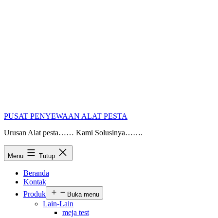
PUSAT PENYEWAAN ALAT PESTA
Urusan Alat pesta…… Kami Solusinya…….
Menu
Tutup
Beranda
Kontak
Produk
Buka menu
Lain-Lain
meja test