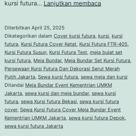
Sewa
kursi futura…
Lanjutkan membaca
Kursi
Futura
Diterbitkan
April 25, 2025
Cover,
Dikategorikan dalam
Cover kursi futura
,
kursi
,
kursi
Meja
futura
,
Kursi Futura Cover Ketat
,
Kursi Futura FTR-405
,
Kursi Futura Susun
,
Kursi Futura Test
,
meja bulat set
Bundar
kursi futura
,
Meja Bundar
,
Meja Bundar Set Kursi Futura
,
Event
Persewaan Kursi Futura Dan Dekorasi Serut Merah
Kementrian
Putih Jakarta
,
Sewa kursi futura
,
sewa meja dan kursi
Ditandai
Meja Bundar Event Kementrian UMKM
UMKM
Jakarta
,
sewa kursi dan meja bundar
,
sewa kursi
Jakarta
futura
,
sewa Kursi futura Bekasi
,
sewa kursi futura
cover
,
Sewa Kursi Futura Cover Meja Bundar Event
Kementrian UMKM Jakarta
,
sewa kursi futura Depok
,
sewa kursi futura Jakarta