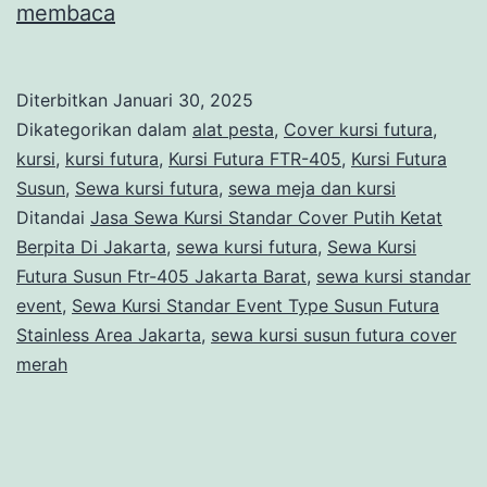
Jasa
membaca
Sewa
Kursi
Diterbitkan
Januari 30, 2025
Standar
Dikategorikan dalam
alat pesta
,
Cover kursi futura
,
Cover
kursi
,
kursi futura
,
Kursi Futura FTR-405
,
Kursi Futura
Susun
,
Sewa kursi futura
,
sewa meja dan kursi
Putih
Ditandai
Jasa Sewa Kursi Standar Cover Putih Ketat
Ketat
Berpita Di Jakarta
,
sewa kursi futura
,
Sewa Kursi
Berpita
Futura Susun Ftr-405 Jakarta Barat
,
sewa kursi standar
event
,
Sewa Kursi Standar Event Type Susun Futura
Di
Stainless Area Jakarta
,
sewa kursi susun futura cover
Jakarta
merah