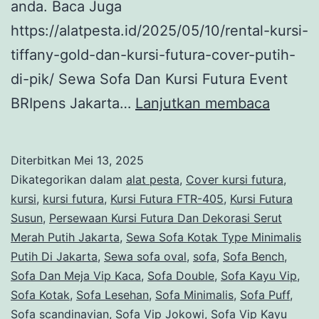
anda. Baca Juga
https://alatpesta.id/2025/05/10/rental-kursi-
tiffany-gold-dan-kursi-futura-cover-putih-
di-pik/ Sewa Sofa Dan Kursi Futura Event
Sewa
BRIpens Jakarta…
Lanjutkan membaca
Sofa
Dan
Diterbitkan
Mei 13, 2025
Kursi
Dikategorikan dalam
alat pesta
,
Cover kursi futura
,
Futura
kursi
,
kursi futura
,
Kursi Futura FTR-405
,
Kursi Futura
Susun
,
Persewaan Kursi Futura Dan Dekorasi Serut
Event
Merah Putih Jakarta
,
Sewa Sofa Kotak Type Minimalis
BRIpen
Putih Di Jakarta
,
Sewa sofa oval
,
sofa
,
Sofa Bench
,
Jakarta
Sofa Dan Meja Vip Kaca
,
Sofa Double
,
Sofa Kayu Vip
,
Sofa Kotak
,
Sofa Lesehan
,
Sofa Minimalis
,
Sofa Puff
,
Sofa scandinavian
,
Sofa Vip Jokowi
,
Sofa Vip Kayu