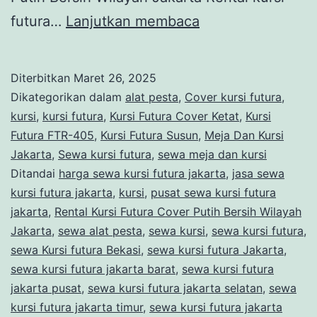
Rental
futura…
Lanjutkan membaca
Kursi
Futura
Diterbitkan
Maret 26, 2025
Cover
Dikategorikan dalam
alat pesta
,
Cover kursi futura
,
Putih
kursi
,
kursi futura
,
Kursi Futura Cover Ketat
,
Kursi
Futura FTR-405
,
Kursi Futura Susun
,
Meja Dan Kursi
Bersih
Jakarta
,
Sewa kursi futura
,
sewa meja dan kursi
Wilayah
Ditandai
harga sewa kursi futura jakarta
,
jasa sewa
Jakarta
kursi futura jakarta
,
kursi
,
pusat sewa kursi futura
jakarta
,
Rental Kursi Futura Cover Putih Bersih Wilayah
Jakarta
,
sewa alat pesta
,
sewa kursi
,
sewa kursi futura
,
sewa Kursi futura Bekasi
,
sewa kursi futura Jakarta
,
sewa kursi futura jakarta barat
,
sewa kursi futura
jakarta pusat
,
sewa kursi futura jakarta selatan
,
sewa
kursi futura jakarta timur
,
sewa kursi futura jakarta