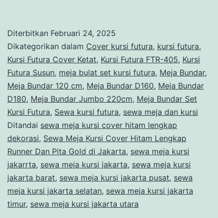
Meja
Kursi
Diterbitkan
Februari 24, 2025
Cover
Dikategorikan dalam
Cover kursi futura
,
kursi futura
,
Hitam
Kursi Futura Cover Ketat
,
Kursi Futura FTR-405
,
Kursi
Futura Susun
,
meja bulat set kursi futura
,
Meja Bundar
,
Lengka
Meja Bundar 120 cm
,
Meja Bundar D160
,
Meja Bundar
Runner
D180
,
Meja Bundar Jumbo 220cm
,
Meja Bundar Set
Dan
Kursi Futura
,
Sewa kursi futura
,
sewa meja dan kursi
Ditandai
sewa meja kursi cover hitam lengkap
Pita
dekorasi
,
Sewa Meja Kursi Cover Hitam Lengkap
Gold
Runner Dan Pita Gold di Jakarta
,
sewa meja kursi
di
jakarrta
,
sewa meja kursi jakarta
,
sewa meja kursi
Jakarta
jakarta barat
,
sewa meja kursi jakarta pusat
,
sewa
meja kursi jakarta selatan
,
sewa meja kursi jakarta
timur
,
sewa meja kursi jakarta utara