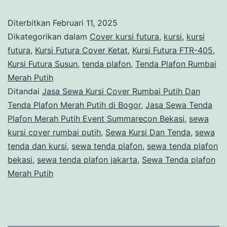
Kur
Diterbitkan
Februari 11, 2025
Co
Dikategorikan dalam
Cover kursi futura
,
kursi
,
kursi
Ru
futura
,
Kursi Futura Cover Ketat
,
Kursi Futura FTR-405
,
Kursi Futura Susun
,
tenda plafon
,
Tenda Plafon Rumbai
Put
Merah Putih
Da
Ditandai
Jasa Sewa Kursi Cover Rumbai Putih Dan
Te
Tenda Plafon Merah Putih di Bogor
,
Jasa Sewa Tenda
Plafon Merah Putih Event Summarecon Bekasi
,
sewa
Pla
kursi cover rumbai putih
,
Sewa Kursi Dan Tenda
,
sewa
Me
tenda dan kursi
,
sewa tenda plafon
,
sewa tenda plafon
Put
bekasi
,
sewa tenda plafon jakarta
,
Sewa Tenda plafon
di
Merah Putih
Bog