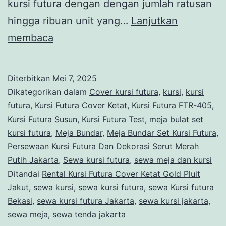
kursi futura dengan dengan jumlah ratusan
hingga ribuan unit yang…
Lanjutkan
Rental
membaca
Kursi
Futura
Diterbitkan
Mei 7, 2025
Cover
Dikategorikan dalam
Cover kursi futura
,
kursi
,
kursi
Ketat
futura
,
Kursi Futura Cover Ketat
,
Kursi Futura FTR-405
,
Kursi Futura Susun
,
Kursi Futura Test
,
meja bulat set
Gold
kursi futura
,
Meja Bundar
,
Meja Bundar Set Kursi Futura
,
Pluit
Persewaan Kursi Futura Dan Dekorasi Serut Merah
Jakut
Putih Jakarta
,
Sewa kursi futura
,
sewa meja dan kursi
Ditandai
Rental Kursi Futura Cover Ketat Gold Pluit
Jakut
,
sewa kursi
,
sewa kursi futura
,
sewa Kursi futura
Bekasi
,
sewa kursi futura Jakarta
,
sewa kursi jakarta
,
sewa meja
,
sewa tenda jakarta