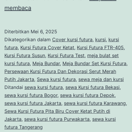
Sewa
membaca
Kursi
Futura
Diterbitkan
Mei 6, 2025
Pita
Dikategorikan dalam
Cover kursi futura
,
kursi
,
kursi
Biru
futura
,
Kursi Futura Cover Ketat
,
Kursi Futura FTR-405
,
Kursi Futura Susun
,
Kursi Futura Test
,
meja bulat set
Cover
kursi futura
,
Meja Bundar
,
Meja Bundar Set Kursi Futura
,
Ketat
Persewaan Kursi Futura Dan Dekorasi Serut Merah
Putih
Putih Jakarta
,
Sewa kursi futura
,
sewa meja dan kursi
Ditandai
sewa kursi futura
di
,
sewa Kursi futura Bekasi
,
sewa kursi futura Bogor
,
sewa kursi futura Depok
,
Jakarta
sewa kursi futura Jakarta
,
sewa kursi futura Karawang
,
Sewa Kursi Futura Pita Biru Cover Ketat Putih di
Jakarta
,
sewa kursi futura Purwakarta
,
sewa kursi
futura Tangerang