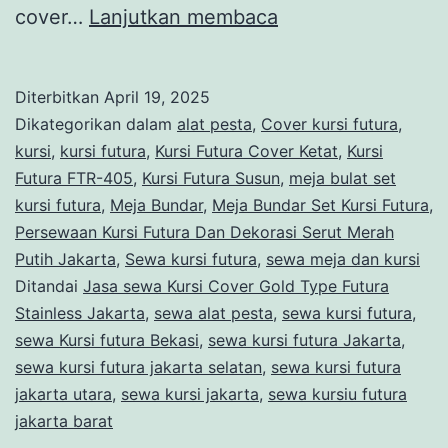
Jasa
cover…
Lanjutkan membaca
sewa
Kursi
Diterbitkan
April 19, 2025
Cover
Dikategorikan dalam
alat pesta
,
Cover kursi futura
,
Gold
kursi
,
kursi futura
,
Kursi Futura Cover Ketat
,
Kursi
Futura FTR-405
,
Kursi Futura Susun
,
meja bulat set
Type
kursi futura
,
Meja Bundar
,
Meja Bundar Set Kursi Futura
,
Futura
Persewaan Kursi Futura Dan Dekorasi Serut Merah
Stainless
Putih Jakarta
,
Sewa kursi futura
,
sewa meja dan kursi
Ditandai
Jasa sewa Kursi Cover Gold Type Futura
Jakarta
Stainless Jakarta
,
sewa alat pesta
,
sewa kursi futura
,
sewa Kursi futura Bekasi
,
sewa kursi futura Jakarta
,
sewa kursi futura jakarta selatan
,
sewa kursi futura
jakarta utara
,
sewa kursi jakarta
,
sewa kursiu futura
jakarta barat