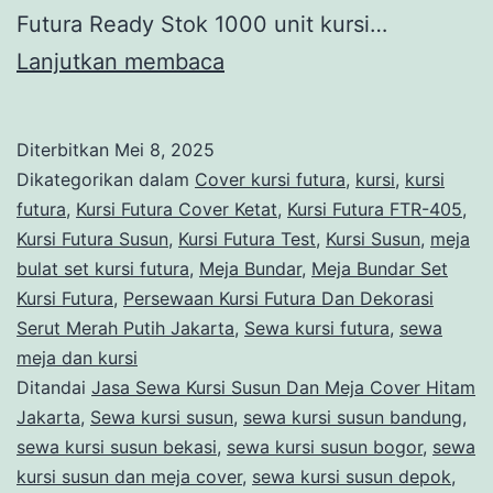
Futura Ready Stok 1000 unit kursi…
Jasa
Lanjutkan membaca
Sewa
Kursi
Diterbitkan
Mei 8, 2025
Susun
Dikategorikan dalam
Cover kursi futura
,
kursi
,
kursi
Dan
futura
,
Kursi Futura Cover Ketat
,
Kursi Futura FTR-405
,
Kursi Futura Susun
,
Kursi Futura Test
,
Kursi Susun
,
meja
Meja
bulat set kursi futura
,
Meja Bundar
,
Meja Bundar Set
Cover
Kursi Futura
,
Persewaan Kursi Futura Dan Dekorasi
Custom
Serut Merah Putih Jakarta
,
Sewa kursi futura
,
sewa
meja dan kursi
Jakarta
Ditandai
Jasa Sewa Kursi Susun Dan Meja Cover Hitam
Jakarta
,
Sewa kursi susun
,
sewa kursi susun bandung
,
sewa kursi susun bekasi
,
sewa kursi susun bogor
,
sewa
kursi susun dan meja cover
,
sewa kursi susun depok
,