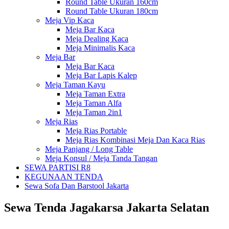
Round Table Ukuran 160cm
Round Table Ukuran 180cm
Meja Vip Kaca
Meja Bar Kaca
Meja Dealing Kaca
Meja Minimalis Kaca
Meja Bar
Meja Bar Kaca
Meja Bar Lapis Kalep
Meja Taman Kayu
Meja Taman Extra
Meja Taman Alfa
Meja Taman 2in1
Meja Rias
Meja Rias Portable
Meja Rias Kombinasi Meja Dan Kaca Rias
Meja Panjang / Long Table
Meja Konsul / Meja Tanda Tangan
SEWA PARTISI R8
KEGUNAAN TENDA
Sewa Sofa Dan Barstool Jakarta
Sewa Tenda Jagakarsa Jakarta Selatan