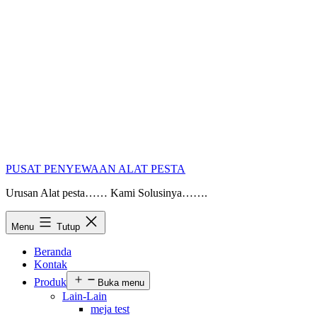
PUSAT PENYEWAAN ALAT PESTA
Urusan Alat pesta…… Kami Solusinya…….
Menu
Tutup
Beranda
Kontak
Produk
Buka menu
Lain-Lain
meja test