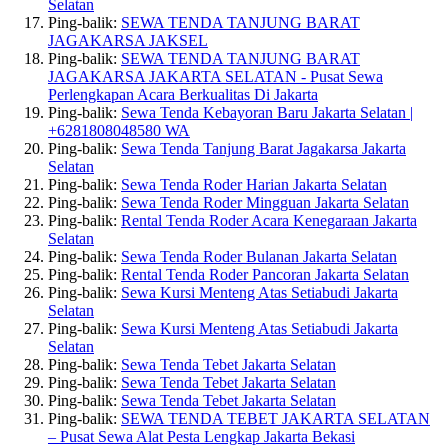
Selatan
Ping-balik:
SEWA TENDA TANJUNG BARAT
JAGAKARSA JAKSEL
Ping-balik:
SEWA TENDA TANJUNG BARAT
JAGAKARSA JAKARTA SELATAN - Pusat Sewa
Perlengkapan Acara Berkualitas Di Jakarta
Ping-balik:
Sewa Tenda Kebayoran Baru Jakarta Selatan |
+6281808048580 WA
Ping-balik:
Sewa Tenda Tanjung Barat Jagakarsa Jakarta
Selatan
Ping-balik:
Sewa Tenda Roder Harian Jakarta Selatan
Ping-balik:
Sewa Tenda Roder Mingguan Jakarta Selatan
Ping-balik:
Rental Tenda Roder Acara Kenegaraan Jakarta
Selatan
Ping-balik:
Sewa Tenda Roder Bulanan Jakarta Selatan
Ping-balik:
Rental Tenda Roder Pancoran Jakarta Selatan
Ping-balik:
Sewa Kursi Menteng Atas Setiabudi Jakarta
Selatan
Ping-balik:
Sewa Kursi Menteng Atas Setiabudi Jakarta
Selatan
Ping-balik:
Sewa Tenda Tebet Jakarta Selatan
Ping-balik:
Sewa Tenda Tebet Jakarta Selatan
Ping-balik:
Sewa Tenda Tebet Jakarta Selatan
Ping-balik:
SEWA TENDA TEBET JAKARTA SELATAN
– Pusat Sewa Alat Pesta Lengkap Jakarta Bekasi