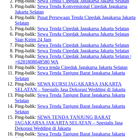
Ping-balik:
Sewa Tenda Cipedak Jagakarsa Jakarta Selatan
Ping-balik:
Sewa Tenda Konvensional Cipedak Jagakarsa
Jakarta Selatan
Ping-balik:
Pusat Persewaan Tenda Cipedak Jagakarsa Jakarta
Selatan
Ping-balik:
Sewa Tenda Cipedak Jagakarsa Jakarta Selatan
Ping-balik:
Sewa Tenda Cipedak Jagakarsa Jakarta Selatan
Siap Kirim 24 Jam
Ping-balik:
Sewa Tenda Cipedak Jagakarsa Jakarta Selatan
Ping-balik:
Sewa Tenda Cipedak Jagakarsa Jakarta Selatan
Ping-balik:
Sewa Tenda Cipedak Jagakarsa Jakarta Selatan |
+6281808048580 WA
Ping-balik:
Sewa tenda Cipedak Jagakarsa Jakarta Selatan
Ping-balik:
Sewa Tenda Tanjung Barat Jagakarsa Jakarta
Selatan
Ping-balik:
SEWA KURSI JAGAKARSA JAKARTA
SELATAN – Spesialis Jasa Dekorasi Wedding di Jakarta
Ping-balik:
Sewa Tenda Tanjung Barat Jagakarsa Jakarta
Selatan
Ping-balik:
Sewa Tenda Tanjung Barat Jagakarsa Jakarta
Selatan
Ping-balik:
SEWA TENDA TANJUNG BARAT
JAGAKARSA JAKARTA SELATAN – Spesialis Jasa
Dekorasi Wedding di Jakarta
Ping-balik:
Sewa Tenda Tanjung Barat Jagakarsa Jakarta