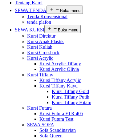
Tentang Kami
SEWA TENDA
Buka menu
Tenda Konvensional
tenda plafon
SEWA KURSI
Buka menu
Kursi Direktur
Kursi Anak Plastik
Kursi Kuliah
Kursi Crossback
Kursi Acrylic
Kursi Acrylic Tiffany
Kursi Acrylic Olivia
Kursi Tiffany
Kursi Tiffany Acrylic
Kursi Tiffany Kayu
Kursi Tiffany Gold
Kursi Tiffany Putih
Kursi Tiffany Hitam
Kursi Futura
Kursi Futura FTR 405
Kursi Futura Test
SEWA SOFA
Sofa Scandinavian
Sofa Queen