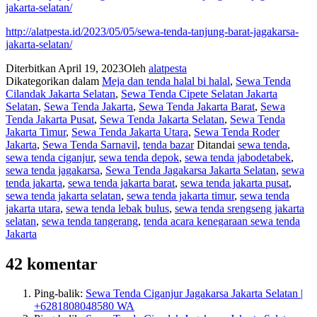
jakarta-selatan/
http://alatpesta.id/2023/05/05/sewa-tenda-tanjung-barat-jagakarsa-
jakarta-selatan/
Diterbitkan
April 19, 2023
Oleh
alatpesta
Dikategorikan dalam
Meja dan tenda halal bi halal
,
Sewa Tenda
Cilandak Jakarta Selatan
,
Sewa Tenda Cipete Selatan Jakarta
Selatan
,
Sewa Tenda Jakarta
,
Sewa Tenda Jakarta Barat
,
Sewa
Tenda Jakarta Pusat
,
Sewa Tenda Jakarta Selatan
,
Sewa Tenda
Jakarta Timur
,
Sewa Tenda Jakarta Utara
,
Sewa Tenda Roder
Jakarta
,
Sewa Tenda Sarnavil
,
tenda bazar
Ditandai
sewa tenda
,
sewa tenda ciganjur
,
sewa tenda depok
,
sewa tenda jabodetabek
,
sewa tenda jagakarsa
,
Sewa Tenda Jagakarsa Jakarta Selatan
,
sewa
tenda jakarta
,
sewa tenda jakarta barat
,
sewa tenda jakarta pusat
,
sewa tenda jakarta selatan
,
sewa tenda jakarta timur
,
sewa tenda
jakarta utara
,
sewa tenda lebak bulus
,
sewa tenda srengseng jakarta
selatan
,
sewa tenda tangerang
,
tenda acara kenegaraan sewa tenda
Jakarta
42 komentar
Ping-balik:
Sewa Tenda Ciganjur Jagakarsa Jakarta Selatan |
+6281808048580 WA