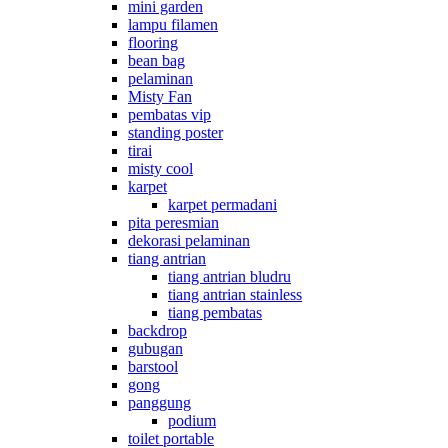
mini garden
lampu filamen
flooring
bean bag
pelaminan
Misty Fan
pembatas vip
standing poster
tirai
misty cool
karpet
karpet permadani
pita peresmian
dekorasi pelaminan
tiang antrian
tiang antrian bludru
tiang antrian stainless
tiang pembatas
backdrop
gubugan
barstool
gong
panggung
podium
toilet portable