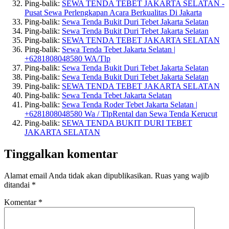
Ping-balik:
SEWA TENDA TEBET JAKARTA SELATAN -
Pusat Sewa Perlengkapan Acara Berkualitas Di Jakarta
Ping-balik:
Sewa Tenda Bukit Duri Tebet Jakarta Selatan
Ping-balik:
Sewa Tenda Bukit Duri Tebet Jakarta Selatan
Ping-balik:
SEWA TENDA TEBET JAKARTA SELATAN
Ping-balik:
Sewa Tenda Tebet Jakarta Selatan |
+6281808048580 WA/Tlp
Ping-balik:
Sewa Tenda Bukit Duri Tebet Jakarta Selatan
Ping-balik:
Sewa Tenda Bukit Duri Tebet Jakarta Selatan
Ping-balik:
SEWA TENDA TEBET JAKARTA SELATAN
Ping-balik:
Sewa Tenda Tebet Jakarta Selatan
Ping-balik:
Sewa Tenda Roder Tebet Jakarta Selatan |
+6281808048580 Wa / TlpRental dan Sewa Tenda Kerucut
Ping-balik:
SEWA TENDA BUKIT DURI TEBET
JAKARTA SELATAN
Tinggalkan komentar
Alamat email Anda tidak akan dipublikasikan.
Ruas yang wajib
ditandai
*
Komentar
*