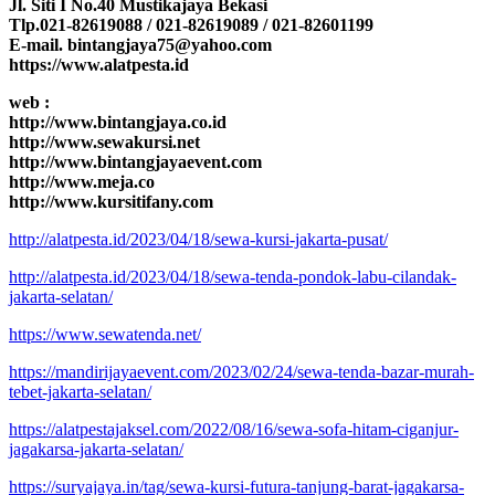
Jl. Siti I No.40 Mustikajaya Bekasi
Tlp.021-82619088 / 021-82619089 / 021-82601199
E-mail. bintangjaya75@yahoo.com
https://www.alatpesta.id
web :
http://www.bintangjaya.co.id
http://www.sewakursi.net
http://www.bintangjayaevent.com
http://www.meja.co
http://www.kursitifany.com
http://alatpesta.id/2023/04/18/sewa-kursi-jakarta-pusat/
http://alatpesta.id/2023/04/18/sewa-tenda-pondok-labu-cilandak-
jakarta-selatan/
https://www.sewatenda.net/
https://mandirijayaevent.com/2023/02/24/sewa-tenda-bazar-murah-
tebet-jakarta-selatan/
https://alatpestajaksel.com/2022/08/16/sewa-sofa-hitam-ciganjur-
jagakarsa-jakarta-selatan/
https://suryajaya.in/tag/sewa-kursi-futura-tanjung-barat-jagakarsa-