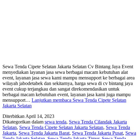
Sewa Tenda Cipete Selatan Jakarta Selatan Cv Bintang Jaya Event
menyediakan layanan jasa sewa berbagai macam kebutuhan alat
event, layanan jasa sewa kami mampu mensupport ke berbagai area
wilayah jabodetabek dan sekitarnya, harga sewa di cv bintang jaya
event cukup terjangkau dan sangat direkomendasikan untuk
berbagai macam kebutuhan event, layanan jasa kami juga mampu
mensupport…
Lanjutkan membaca
Sewa Tenda Cipete Selatan
Jakarta Selatan
Diterbitkan
April 14, 2023
Dikategorikan dalam
sewa tenda
,
Sewa Tenda Cilandak Jakarta
Selatan
,
Sewa Tenda Cipete Selatan Jakarta Selatan
,
Sewa Tenda
Jakarta
,
Sewa Tenda Jakarta Barat
,
Sewa Tenda Jakarta Pusat
,
Sewa
Tenda Jakarta Selatan
,
Sewa Tenda Jakarta Timur
,
Sewa Tenda