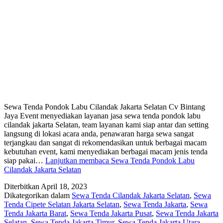
Sewa Tenda Pondok Labu Cilandak Jakarta Selatan Cv Bintang
Jaya Event menyediakan layanan jasa sewa tenda pondok labu
cilandak jakarta Selatan, team layanan kami siap antar dan setting
langsung di lokasi acara anda, penawaran harga sewa sangat
terjangkau dan sangat di rekomendasikan untuk berbagai macam
kebutuhan event, kami menyediakan berbagai macam jenis tenda
siap pakai…
Lanjutkan membaca
Sewa Tenda Pondok Labu
Cilandak Jakarta Selatan
Diterbitkan
April 18, 2023
Dikategorikan dalam
Sewa Tenda Cilandak Jakarta Selatan
,
Sewa
Tenda Cipete Selatan Jakarta Selatan
,
Sewa Tenda Jakarta
,
Sewa
Tenda Jakarta Barat
,
Sewa Tenda Jakarta Pusat
,
Sewa Tenda Jakarta
Selatan
,
Sewa Tenda Jakarta Timur
,
Sewa Tenda Jakarta Utara
,