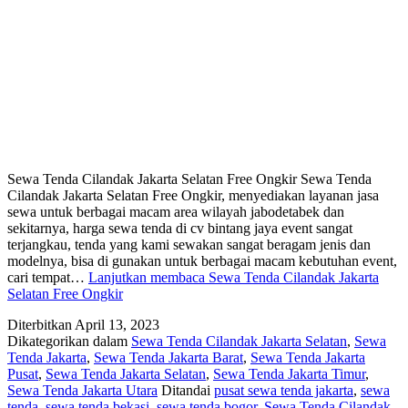
Sewa Tenda Cilandak Jakarta Selatan Free Ongkir Sewa Tenda
Cilandak Jakarta Selatan Free Ongkir, menyediakan layanan jasa
sewa untuk berbagai macam area wilayah jabodetabek dan
sekitarnya, harga sewa tenda di cv bintang jaya event sangat
terjangkau, tenda yang kami sewakan sangat beragam jenis dan
modelnya, bisa di gunakan untuk berbagai macam kebutuhan event,
cari tempat…
Lanjutkan membaca
Sewa Tenda Cilandak Jakarta
Selatan Free Ongkir
Diterbitkan
April 13, 2023
Dikategorikan dalam
Sewa Tenda Cilandak Jakarta Selatan
,
Sewa
Tenda Jakarta
,
Sewa Tenda Jakarta Barat
,
Sewa Tenda Jakarta
Pusat
,
Sewa Tenda Jakarta Selatan
,
Sewa Tenda Jakarta Timur
,
Sewa Tenda Jakarta Utara
Ditandai
pusat sewa tenda jakarta
,
sewa
tenda
,
sewa tenda bekasi
,
sewa tenda bogor
,
Sewa Tenda Cilandak