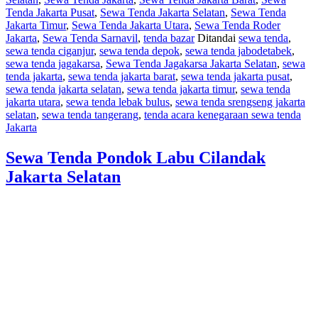
Tenda Jakarta Pusat
,
Sewa Tenda Jakarta Selatan
,
Sewa Tenda
Jakarta Timur
,
Sewa Tenda Jakarta Utara
,
Sewa Tenda Roder
Jakarta
,
Sewa Tenda Sarnavil
,
tenda bazar
Ditandai
sewa tenda
,
sewa tenda ciganjur
,
sewa tenda depok
,
sewa tenda jabodetabek
,
sewa tenda jagakarsa
,
Sewa Tenda Jagakarsa Jakarta Selatan
,
sewa
tenda jakarta
,
sewa tenda jakarta barat
,
sewa tenda jakarta pusat
,
sewa tenda jakarta selatan
,
sewa tenda jakarta timur
,
sewa tenda
jakarta utara
,
sewa tenda lebak bulus
,
sewa tenda srengseng jakarta
selatan
,
sewa tenda tangerang
,
tenda acara kenegaraan sewa tenda
Jakarta
Sewa Tenda Pondok Labu Cilandak
Jakarta Selatan