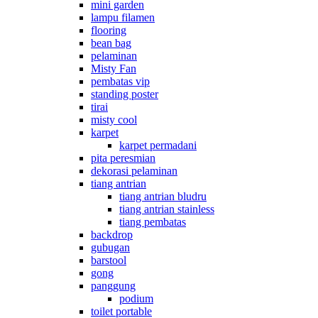
mini garden
lampu filamen
flooring
bean bag
pelaminan
Misty Fan
pembatas vip
standing poster
tirai
misty cool
karpet
karpet permadani
pita peresmian
dekorasi pelaminan
tiang antrian
tiang antrian bludru
tiang antrian stainless
tiang pembatas
backdrop
gubugan
barstool
gong
panggung
podium
toilet portable