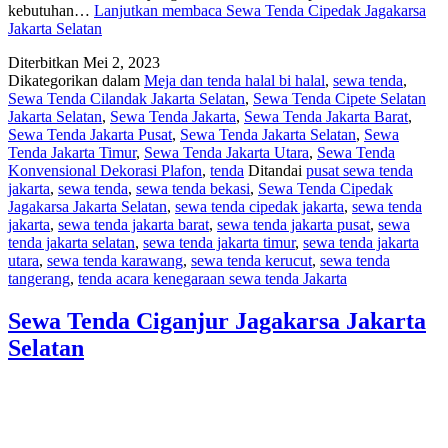
kebutuhan…
Lanjutkan membaca
Sewa Tenda Cipedak Jagakarsa
Jakarta Selatan
Diterbitkan
Mei 2, 2023
Dikategorikan dalam
Meja dan tenda halal bi halal
,
sewa tenda
,
Sewa Tenda Cilandak Jakarta Selatan
,
Sewa Tenda Cipete Selatan
Jakarta Selatan
,
Sewa Tenda Jakarta
,
Sewa Tenda Jakarta Barat
,
Sewa Tenda Jakarta Pusat
,
Sewa Tenda Jakarta Selatan
,
Sewa
Tenda Jakarta Timur
,
Sewa Tenda Jakarta Utara
,
Sewa Tenda
Konvensional Dekorasi Plafon
,
tenda
Ditandai
pusat sewa tenda
jakarta
,
sewa tenda
,
sewa tenda bekasi
,
Sewa Tenda Cipedak
Jagakarsa Jakarta Selatan
,
sewa tenda cipedak jakarta
,
sewa tenda
jakarta
,
sewa tenda jakarta barat
,
sewa tenda jakarta pusat
,
sewa
tenda jakarta selatan
,
sewa tenda jakarta timur
,
sewa tenda jakarta
utara
,
sewa tenda karawang
,
sewa tenda kerucut
,
sewa tenda
tangerang
,
tenda acara kenegaraan sewa tenda Jakarta
Sewa Tenda Ciganjur Jagakarsa Jakarta
Selatan