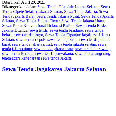
Diterbitkan
April 20, 2023
Dikategorikan dalam
Sewa Tenda Cilandak Jakarta Selatan
,
Sewa
Tenda Cipete Selatan Jakarta Selatan
,
Sewa Tenda Jakarta
,
Sewa
Tenda Jakarta Barat
,
Sewa Tenda Jakarta Pusat
,
Sewa Tenda Jakarta
Selatan
,
Sewa Tenda Jakarta Timur
,
Sewa Tenda Jakarta Utara
,
Sewa Tenda Konvensional Dekorasi Plafon
,
Sewa Tenda Roder
Jakarta
Ditandai
sewa tenda
,
sewa tenda bandung
,
sewa tenda
bekasi
,
sewa tenda bogor
,
Sewa Tenda Ciganjur Jagakarsa Jakarta
Selatan
,
sewa tenda depok
,
sewa tenda jakarta
,
sewa tenda jakarta
barat
,
sewa tenda jakarta pusat
,
sewa tenda jakarta selatan
,
sewa
tenda jakarta timur
,
sewa tenda jakarta utara
,
sewa tenda karawang
,
sewa tenda kerucut
,
sewa tenda purwakarta
,
sewa tenda tangerang
,
tenda acara kenegaraan sewa tenda Jakarta
Sewa Tenda Jagakarsa Jakarta Selatan