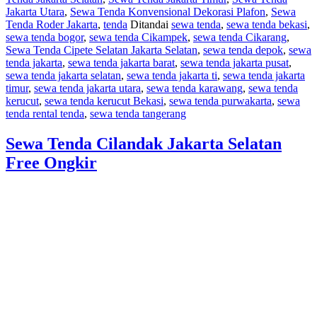
Jakarta Utara
,
Sewa Tenda Konvensional Dekorasi Plafon
,
Sewa
Tenda Roder Jakarta
,
tenda
Ditandai
sewa tenda
,
sewa tenda bekasi
,
sewa tenda bogor
,
sewa tenda Cikampek
,
sewa tenda Cikarang
,
Sewa Tenda Cipete Selatan Jakarta Selatan
,
sewa tenda depok
,
sewa
tenda jakarta
,
sewa tenda jakarta barat
,
sewa tenda jakarta pusat
,
sewa tenda jakarta selatan
,
sewa tenda jakarta ti
,
sewa tenda jakarta
timur
,
sewa tenda jakarta utara
,
sewa tenda karawang
,
sewa tenda
kerucut
,
sewa tenda kerucut Bekasi
,
sewa tenda purwakarta
,
sewa
tenda rental tenda
,
sewa tenda tangerang
Sewa Tenda Cilandak Jakarta Selatan
Free Ongkir