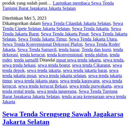
produk yang sudah pasti…
Lanjutkan membaca
Sewa Tenda
Tanjung Barat Jagakarsa Jakarta Selatan
Diterbitkan
Mei 5, 2023
Dikategorikan dalam
Sewa Tenda Cilandak Jakarta Selatan
,
Sewa
Tenda Cipete Selatan Jakarta Selatan
,
Sewa Tenda Jakarta
,
Sewa
Tenda Jakarta Barat
,
Sewa Tenda Jakarta Pusat
,
Sewa Tenda Jakarta
Selatan
,
Sewa Tenda Jakarta Timur
,
Sewa Tenda Jakarta Utara
,
Sewa Tenda Konvensional Dekorasi Plafon
,
Sewa Tenda Roder
Jakarta
,
Sewa Tenda Sarnavil
,
tenda bazar
,
Tenda dan kursi
,
tenda
dekorasi
,
tenda kerucut
,
tenda konvensional
,
tenda plafon
,
tenda
roder
,
tenda sarnafil
Ditandai
pusat sewa tenda jakarta
,
sewa tenda
,
sewa tenda bekasi
,
sewa tenda bogor
,
sewa tenda Cikarang
,
sewa
tenda depok
,
sewa tenda jakarta
,
sewa tenda jakarta barat
,
sewa
tenda jakarta pusat
,
sewa tenda jakarta selatan
,
sewa tenda jakarta
timur
,
sewa tenda jakarta utara
,
sewa tenda karawang
,
sewa tenda
kerucut
,
sewa tenda kerucut Bekasi
,
sewa tenda purwakarta
,
sewa
tenda rental tenda
,
sewa tenda tangerang
,
Sewa Tenda Tanjung
Barat Jagakarsa Jakarta Selatan
,
tenda acara kenegaraan sewa tenda
Jakarta
Sewa Tenda Srengseng Sawah Jagakarsa
Jakarta Selatan