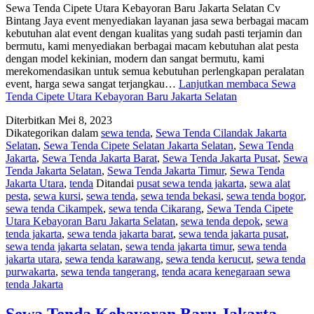
Sewa Tenda Cipete Utara Kebayoran Baru Jakarta Selatan Cv
Bintang Jaya event menyediakan layanan jasa sewa berbagai macam
kebutuhan alat event dengan kualitas yang sudah pasti terjamin dan
bermutu, kami menyediakan berbagai macam kebutuhan alat pesta
dengan model kekinian, modern dan sangat bermutu, kami
merekomendasikan untuk semua kebutuhan perlengkapan peralatan
event, harga sewa sangat terjangkau…
Lanjutkan membaca
Sewa
Tenda Cipete Utara Kebayoran Baru Jakarta Selatan
Diterbitkan
Mei 8, 2023
Dikategorikan dalam
sewa tenda
,
Sewa Tenda Cilandak Jakarta
Selatan
,
Sewa Tenda Cipete Selatan Jakarta Selatan
,
Sewa Tenda
Jakarta
,
Sewa Tenda Jakarta Barat
,
Sewa Tenda Jakarta Pusat
,
Sewa
Tenda Jakarta Selatan
,
Sewa Tenda Jakarta Timur
,
Sewa Tenda
Jakarta Utara
,
tenda
Ditandai
pusat sewa tenda jakarta
,
sewa alat
pesta
,
sewa kursi
,
sewa tenda
,
sewa tenda bekasi
,
sewa tenda bogor
,
sewa tenda Cikampek
,
sewa tenda Cikarang
,
Sewa Tenda Cipete
Utara Kebayoran Baru Jakarta Selatan
,
sewa tenda depok
,
sewa
tenda jakarta
,
sewa tenda jakarta barat
,
sewa tenda jakarta pusat
,
sewa tenda jakarta selatan
,
sewa tenda jakarta timur
,
sewa tenda
jakarta utara
,
sewa tenda karawang
,
sewa tenda kerucut
,
sewa tenda
purwakarta
,
sewa tenda tangerang
,
tenda acara kenegaraan sewa
tenda Jakarta
Sewa Tenda Kebayoran Baru Jakarta