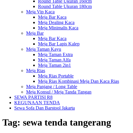
Round Table Ukuran 160cm
Round Table Ukuran 180cm
Meja Vip Kaca
Meja Bar Kaca
Meja Dealing Kaca
Meja Minimalis Kaca
Meja Bar
Meja Bar Kaca
Meja Bar Lapis Kalep
Meja Taman Kayu
Meja Taman Extra
Meja Taman Alfa
Meja Taman 2in1
Meja Rias
Meja Rias Portable
Meja Rias Kombinasi Meja Dan Kaca Rias
Meja Panjang / Long Table
Meja Konsul / Meja Tanda Tangan
SEWA PARTISI R8
KEGUNAAN TENDA
Sewa Sofa Dan Barstool Jakarta
Tag:
sewa tenda tangerang