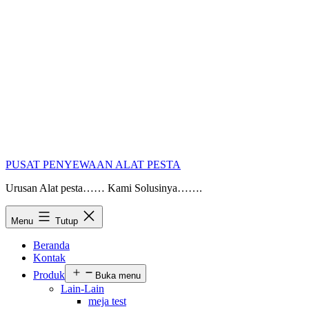
PUSAT PENYEWAAN ALAT PESTA
Urusan Alat pesta…… Kami Solusinya…….
Menu
Tutup
Beranda
Kontak
Produk
Buka menu
Lain-Lain
meja test