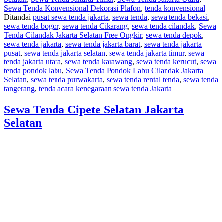
Sewa Tenda Konvensional Dekorasi Plafon
,
tenda konvensional
Ditandai
pusat sewa tenda jakarta
,
sewa tenda
,
sewa tenda bekasi
,
sewa tenda bogor
,
sewa tenda Cikarang
,
sewa tenda cilandak
,
Sewa
Tenda Cilandak Jakarta Selatan Free Ongkir
,
sewa tenda depok
,
sewa tenda jakarta
,
sewa tenda jakarta barat
,
sewa tenda jakarta
pusat
,
sewa tenda jakarta selatan
,
sewa tenda jakarta timur
,
sewa
tenda jakarta utara
,
sewa tenda karawang
,
sewa tenda kerucut
,
sewa
tenda pondok labu
,
Sewa Tenda Pondok Labu Cilandak Jakarta
Selatan
,
sewa tenda purwakarta
,
sewa tenda rental tenda
,
sewa tenda
tangerang
,
tenda acara kenegaraan sewa tenda Jakarta
Sewa Tenda Cipete Selatan Jakarta
Selatan