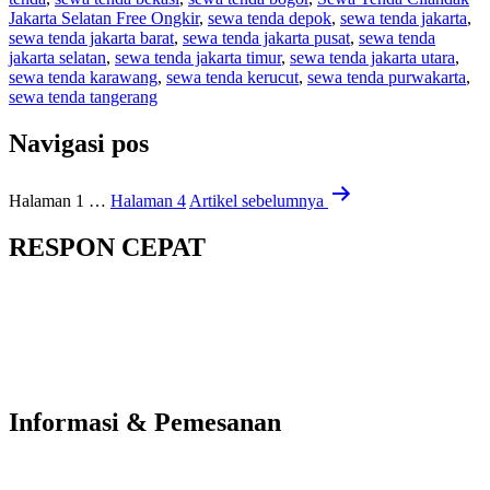
Jakarta Selatan Free Ongkir
,
sewa tenda depok
,
sewa tenda jakarta
,
sewa tenda jakarta barat
,
sewa tenda jakarta pusat
,
sewa tenda
jakarta selatan
,
sewa tenda jakarta timur
,
sewa tenda jakarta utara
,
sewa tenda karawang
,
sewa tenda kerucut
,
sewa tenda purwakarta
,
sewa tenda tangerang
Navigasi pos
Halaman 1
…
Halaman 4
Artikel
sebelumnya
RESPON CEPAT
Informasi & Pemesanan