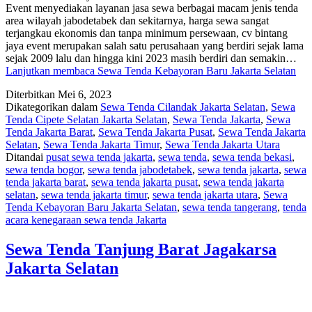
Event menyediakan layanan jasa sewa berbagai macam jenis tenda
area wilayah jabodetabek dan sekitarnya, harga sewa sangat
terjangkau ekonomis dan tanpa minimum persewaan, cv bintang
jaya event merupakan salah satu perusahaan yang berdiri sejak lama
sejak 2009 lalu dan hingga kini 2023 masih berdiri dan semakin…
Lanjutkan membaca
Sewa Tenda Kebayoran Baru Jakarta Selatan
Diterbitkan
Mei 6, 2023
Dikategorikan dalam
Sewa Tenda Cilandak Jakarta Selatan
,
Sewa
Tenda Cipete Selatan Jakarta Selatan
,
Sewa Tenda Jakarta
,
Sewa
Tenda Jakarta Barat
,
Sewa Tenda Jakarta Pusat
,
Sewa Tenda Jakarta
Selatan
,
Sewa Tenda Jakarta Timur
,
Sewa Tenda Jakarta Utara
Ditandai
pusat sewa tenda jakarta
,
sewa tenda
,
sewa tenda bekasi
,
sewa tenda bogor
,
sewa tenda jabodetabek
,
sewa tenda jakarta
,
sewa
tenda jakarta barat
,
sewa tenda jakarta pusat
,
sewa tenda jakarta
selatan
,
sewa tenda jakarta timur
,
sewa tenda jakarta utara
,
Sewa
Tenda Kebayoran Baru Jakarta Selatan
,
sewa tenda tangerang
,
tenda
acara kenegaraan sewa tenda Jakarta
Sewa Tenda Tanjung Barat Jagakarsa
Jakarta Selatan