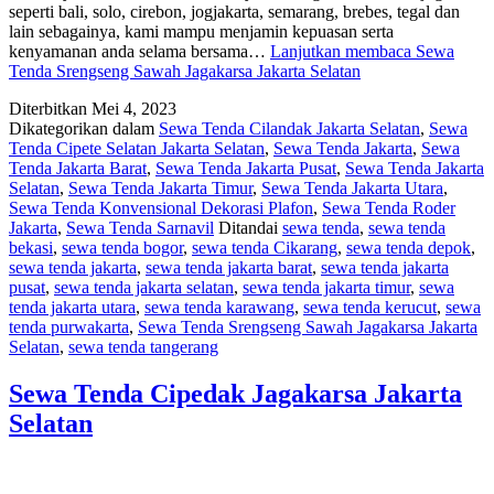
seperti bali, solo, cirebon, jogjakarta, semarang, brebes, tegal dan
lain sebagainya, kami mampu menjamin kepuasan serta
kenyamanan anda selama bersama…
Lanjutkan membaca
Sewa
Tenda Srengseng Sawah Jagakarsa Jakarta Selatan
Diterbitkan
Mei 4, 2023
Dikategorikan dalam
Sewa Tenda Cilandak Jakarta Selatan
,
Sewa
Tenda Cipete Selatan Jakarta Selatan
,
Sewa Tenda Jakarta
,
Sewa
Tenda Jakarta Barat
,
Sewa Tenda Jakarta Pusat
,
Sewa Tenda Jakarta
Selatan
,
Sewa Tenda Jakarta Timur
,
Sewa Tenda Jakarta Utara
,
Sewa Tenda Konvensional Dekorasi Plafon
,
Sewa Tenda Roder
Jakarta
,
Sewa Tenda Sarnavil
Ditandai
sewa tenda
,
sewa tenda
bekasi
,
sewa tenda bogor
,
sewa tenda Cikarang
,
sewa tenda depok
,
sewa tenda jakarta
,
sewa tenda jakarta barat
,
sewa tenda jakarta
pusat
,
sewa tenda jakarta selatan
,
sewa tenda jakarta timur
,
sewa
tenda jakarta utara
,
sewa tenda karawang
,
sewa tenda kerucut
,
sewa
tenda purwakarta
,
Sewa Tenda Srengseng Sawah Jagakarsa Jakarta
Selatan
,
sewa tenda tangerang
Sewa Tenda Cipedak Jagakarsa Jakarta
Selatan