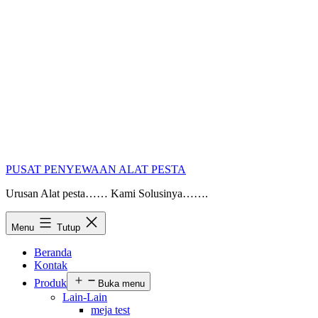
PUSAT PENYEWAAN ALAT PESTA
Urusan Alat pesta…… Kami Solusinya…….
Menu
Tutup
Beranda
Kontak
Produk
Buka menu
Lain-Lain
meja test