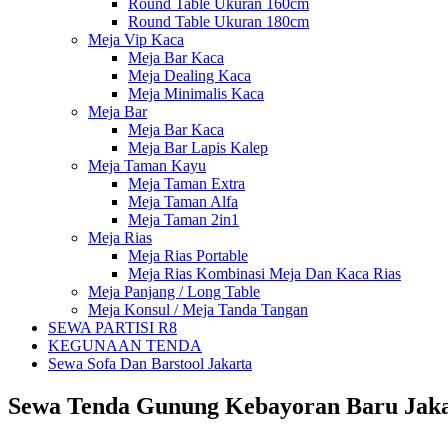
Round Table Ukuran 160cm
Round Table Ukuran 180cm
Meja Vip Kaca
Meja Bar Kaca
Meja Dealing Kaca
Meja Minimalis Kaca
Meja Bar
Meja Bar Kaca
Meja Bar Lapis Kalep
Meja Taman Kayu
Meja Taman Extra
Meja Taman Alfa
Meja Taman 2in1
Meja Rias
Meja Rias Portable
Meja Rias Kombinasi Meja Dan Kaca Rias
Meja Panjang / Long Table
Meja Konsul / Meja Tanda Tangan
SEWA PARTISI R8
KEGUNAAN TENDA
Sewa Sofa Dan Barstool Jakarta
Sewa Tenda Gunung Kebayoran Baru Jaka