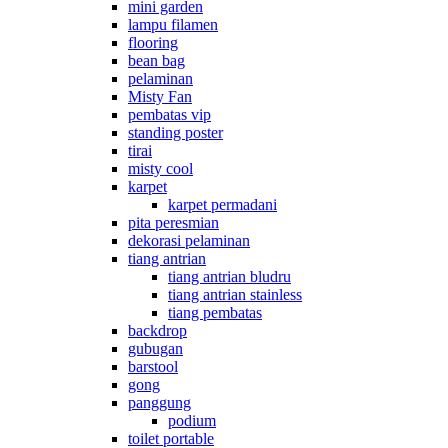
mini garden
lampu filamen
flooring
bean bag
pelaminan
Misty Fan
pembatas vip
standing poster
tirai
misty cool
karpet
karpet permadani
pita peresmian
dekorasi pelaminan
tiang antrian
tiang antrian bludru
tiang antrian stainless
tiang pembatas
backdrop
gubugan
barstool
gong
panggung
podium
toilet portable