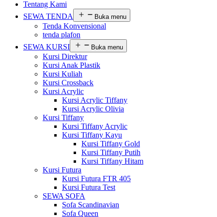
Tentang Kami
SEWA TENDA
Buka menu
Tenda Konvensional
tenda plafon
SEWA KURSI
Buka menu
Kursi Direktur
Kursi Anak Plastik
Kursi Kuliah
Kursi Crossback
Kursi Acrylic
Kursi Acrylic Tiffany
Kursi Acrylic Olivia
Kursi Tiffany
Kursi Tiffany Acrylic
Kursi Tiffany Kayu
Kursi Tiffany Gold
Kursi Tiffany Putih
Kursi Tiffany Hitam
Kursi Futura
Kursi Futura FTR 405
Kursi Futura Test
SEWA SOFA
Sofa Scandinavian
Sofa Queen