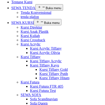
Tentang Kami
SEWA TENDA
Buka menu
Tenda Konvensional
tenda plafon
SEWA KURSI
Buka menu
Kursi Direktur
Kursi Anak Plastik
Kursi Kuliah
Kursi Crossback
Kursi Acrylic
Kursi Acrylic Tiffany
Kursi Acrylic Olivia
Kursi Tiffany
Kursi Tiffany Acrylic
Kursi Tiffany Kayu
Kursi Tiffany Gold
Kursi Tiffany Putih
Kursi Tiffany Hitam
Kursi Futura
Kursi Futura FTR 405
Kursi Futura Test
SEWA SOFA
Sofa Scandinavian
Sofa Queen