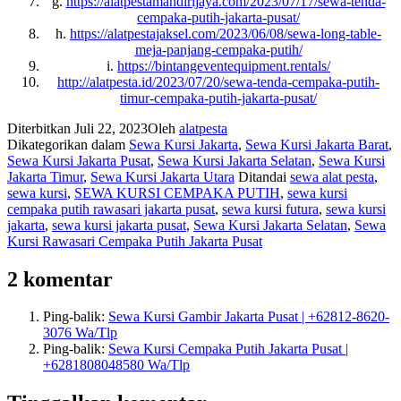
g.
https://alatpestamandirijaya.com/2023/07/17/sewa-tenda-
cempaka-putih-jakarta-pusat/
h.
https://alatpestajaksel.com/2023/06/08/sewa-long-table-
meja-panjang-cempaka-putih/
i.
https://bintangeventequipment.rentals/
http://alatpesta.id/2023/07/20/sewa-tenda-cempaka-putih-
timur-cempaka-putih-jakarta-pusat/
Diterbitkan
Juli 22, 2023
Oleh
alatpesta
Dikategorikan dalam
Sewa Kursi Jakarta
,
Sewa Kursi Jakarta Barat
,
Sewa Kursi Jakarta Pusat
,
Sewa Kursi Jakarta Selatan
,
Sewa Kursi
Jakarta Timur
,
Sewa Kursi Jakarta Utara
Ditandai
sewa alat pesta
,
sewa kursi
,
SEWA KURSI CEMPAKA PUTIH
,
sewa kursi
cempaka putih rawasari jakarta pusat
,
sewa kursi futura
,
sewa kursi
jakarta
,
sewa kursi jakarta pusat
,
Sewa Kursi Jakarta Selatan
,
Sewa
Kursi Rawasari Cempaka Putih Jakarta Pusat
2 komentar
Ping-balik:
Sewa Kursi Gambir Jakarta Pusat | +62812-8620-
3076 Wa/Tlp
Ping-balik:
Sewa Kursi Cempaka Putih Jakarta Pusat |
+6281808048580 Wa/Tlp