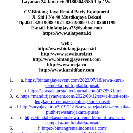
Layanan 24 Jam : +6281808048580 Tlp / Wa
CV.Bintang Jaya Rental Party Equipment
Jl. Siti I No.40 Mustikajaya Bekasi
Tlp.021-82619088 / 021-82619089 / 021-82601199
E-mail. bintangjaya75@yahoo.com
https://www.alatpesta.id
web :
http://www.bintangjaya.co.id
http://www.sewakursi.net
http://www.bintangjayaevent.com
http://www.meja.co
http://www.kursitifany.com
a.
https://bintangjayaevent.com/2023/07/18/sewa-kursi-
cempaka-putih-jakarta-pusat/
b.
https://sewaalatpesta.livejournal.com/427853.html
c.
https://mandirijayaevent.com/2022/03/12/sewa-kursi-sofa-
lengkap-di-cempaka-putih-jakarta-pusat/
d.
http://suryajaya.top/2019/11/05/sewa-meja-kelas-cempaka-
putih-rawasari-jakarta-pusat/
e.
https://tendabekasi.com/sewa-tenda-kerucut-rawasari-
cempaka-putih-jakarta-pusat/
f.
https://bintangrentalindonesia.com/