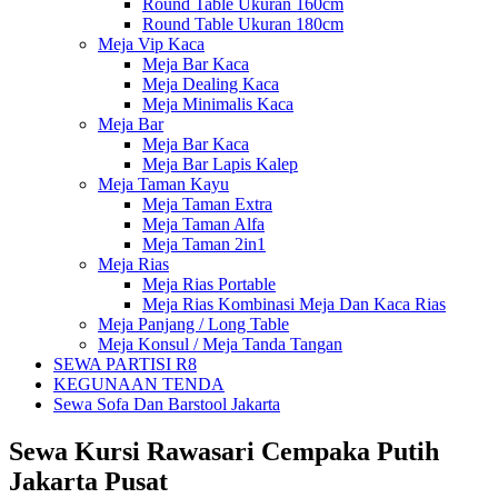
Round Table Ukuran 160cm
Round Table Ukuran 180cm
Meja Vip Kaca
Meja Bar Kaca
Meja Dealing Kaca
Meja Minimalis Kaca
Meja Bar
Meja Bar Kaca
Meja Bar Lapis Kalep
Meja Taman Kayu
Meja Taman Extra
Meja Taman Alfa
Meja Taman 2in1
Meja Rias
Meja Rias Portable
Meja Rias Kombinasi Meja Dan Kaca Rias
Meja Panjang / Long Table
Meja Konsul / Meja Tanda Tangan
SEWA PARTISI R8
KEGUNAAN TENDA
Sewa Sofa Dan Barstool Jakarta
Sewa Kursi Rawasari Cempaka Putih
Jakarta Pusat