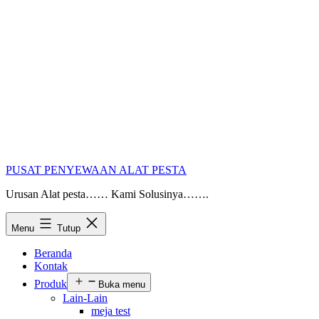
PUSAT PENYEWAAN ALAT PESTA
Urusan Alat pesta…… Kami Solusinya…….
Menu
Tutup
Beranda
Kontak
Produk
Buka menu
Lain-Lain
meja test