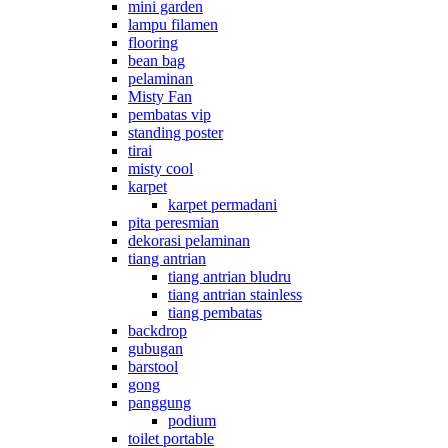
mini garden
lampu filamen
flooring
bean bag
pelaminan
Misty Fan
pembatas vip
standing poster
tirai
misty cool
karpet
karpet permadani
pita peresmian
dekorasi pelaminan
tiang antrian
tiang antrian bludru
tiang antrian stainless
tiang pembatas
backdrop
gubugan
barstool
gong
panggung
podium
toilet portable