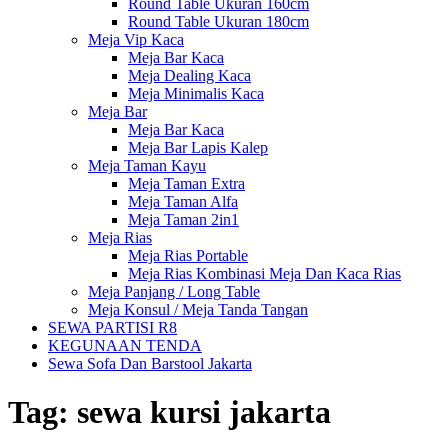
Round Table Ukuran 160cm
Round Table Ukuran 180cm
Meja Vip Kaca
Meja Bar Kaca
Meja Dealing Kaca
Meja Minimalis Kaca
Meja Bar
Meja Bar Kaca
Meja Bar Lapis Kalep
Meja Taman Kayu
Meja Taman Extra
Meja Taman Alfa
Meja Taman 2in1
Meja Rias
Meja Rias Portable
Meja Rias Kombinasi Meja Dan Kaca Rias
Meja Panjang / Long Table
Meja Konsul / Meja Tanda Tangan
SEWA PARTISI R8
KEGUNAAN TENDA
Sewa Sofa Dan Barstool Jakarta
Tag:
sewa kursi jakarta