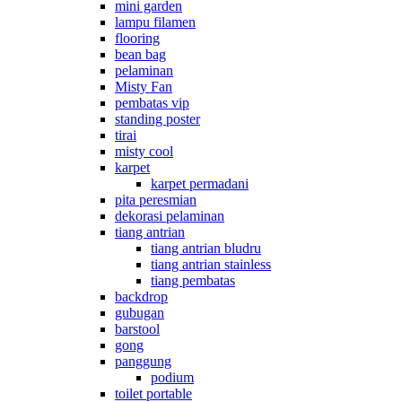
mini garden
lampu filamen
flooring
bean bag
pelaminan
Misty Fan
pembatas vip
standing poster
tirai
misty cool
karpet
karpet permadani
pita peresmian
dekorasi pelaminan
tiang antrian
tiang antrian bludru
tiang antrian stainless
tiang pembatas
backdrop
gubugan
barstool
gong
panggung
podium
toilet portable