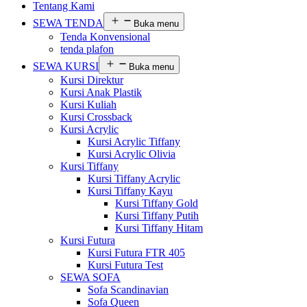
Tentang Kami
SEWA TENDA
Buka menu
Tenda Konvensional
tenda plafon
SEWA KURSI
Buka menu
Kursi Direktur
Kursi Anak Plastik
Kursi Kuliah
Kursi Crossback
Kursi Acrylic
Kursi Acrylic Tiffany
Kursi Acrylic Olivia
Kursi Tiffany
Kursi Tiffany Acrylic
Kursi Tiffany Kayu
Kursi Tiffany Gold
Kursi Tiffany Putih
Kursi Tiffany Hitam
Kursi Futura
Kursi Futura FTR 405
Kursi Futura Test
SEWA SOFA
Sofa Scandinavian
Sofa Queen