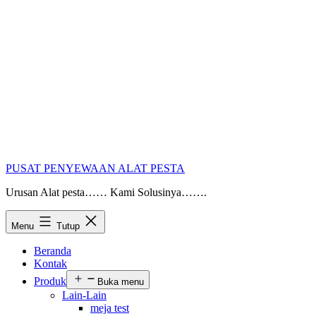
PUSAT PENYEWAAN ALAT PESTA
Urusan Alat pesta…… Kami Solusinya…….
Menu
Tutup
Beranda
Kontak
Produk
Buka menu
Lain-Lain
meja test