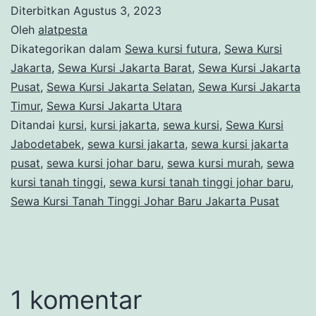
Diterbitkan
Agustus 3, 2023
Oleh
alatpesta
Dikategorikan dalam
Sewa kursi futura
,
Sewa Kursi
Jakarta
,
Sewa Kursi Jakarta Barat
,
Sewa Kursi Jakarta
Pusat
,
Sewa Kursi Jakarta Selatan
,
Sewa Kursi Jakarta
Timur
,
Sewa Kursi Jakarta Utara
Ditandai
kursi
,
kursi jakarta
,
sewa kursi
,
Sewa Kursi
Jabodetabek
,
sewa kursi jakarta
,
sewa kursi jakarta
pusat
,
sewa kursi johar baru
,
sewa kursi murah
,
sewa
kursi tanah tinggi
,
sewa kursi tanah tinggi johar baru
,
Sewa Kursi Tanah Tinggi Johar Baru Jakarta Pusat
1 komentar