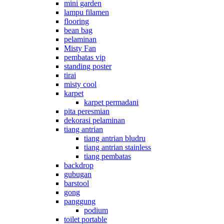
mini garden
lampu filamen
flooring
bean bag
pelaminan
Misty Fan
pembatas vip
standing poster
tirai
misty cool
karpet
karpet permadani
pita peresmian
dekorasi pelaminan
tiang antrian
tiang antrian bludru
tiang antrian stainless
tiang pembatas
backdrop
gubugan
barstool
gong
panggung
podium
toilet portable