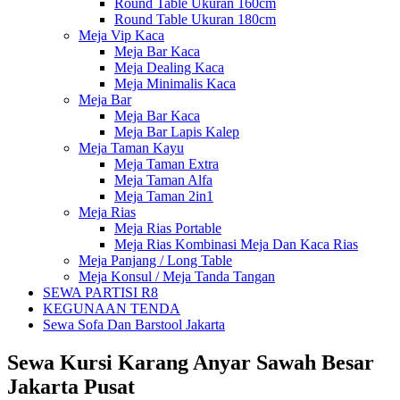
Round Table Ukuran 160cm
Round Table Ukuran 180cm
Meja Vip Kaca
Meja Bar Kaca
Meja Dealing Kaca
Meja Minimalis Kaca
Meja Bar
Meja Bar Kaca
Meja Bar Lapis Kalep
Meja Taman Kayu
Meja Taman Extra
Meja Taman Alfa
Meja Taman 2in1
Meja Rias
Meja Rias Portable
Meja Rias Kombinasi Meja Dan Kaca Rias
Meja Panjang / Long Table
Meja Konsul / Meja Tanda Tangan
SEWA PARTISI R8
KEGUNAAN TENDA
Sewa Sofa Dan Barstool Jakarta
Sewa Kursi Karang Anyar Sawah Besar
Jakarta Pusat