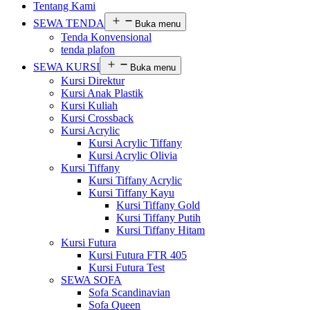
Tentang Kami
SEWA TENDA
Buka menu
Tenda Konvensional
tenda plafon
SEWA KURSI
Buka menu
Kursi Direktur
Kursi Anak Plastik
Kursi Kuliah
Kursi Crossback
Kursi Acrylic
Kursi Acrylic Tiffany
Kursi Acrylic Olivia
Kursi Tiffany
Kursi Tiffany Acrylic
Kursi Tiffany Kayu
Kursi Tiffany Gold
Kursi Tiffany Putih
Kursi Tiffany Hitam
Kursi Futura
Kursi Futura FTR 405
Kursi Futura Test
SEWA SOFA
Sofa Scandinavian
Sofa Queen