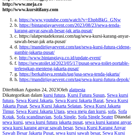
http://www.meja.co
http://www.kursitifany.com
a.
https://www.youtube.com/watch?v=EhpbBkG_GNw
b.
https://bintangjayaevent.com/2023/08/23/sewa-tenda-
karang-anyar-sawah-besar-jak arta-pusat/
c. https://alatpestadekorasi.com/tag/sewa-kursi-karang-anyar-
sawah-besar-jak arta-pusat/
d.
https://mandirijayaevent.com/tag/sewa-kursi-futura-cideng-
gambir-jakarta-pusat/
e.
http://www.bintangjaya.co.id/update-event/
f.
https://sewatoilet.id/2023/05/17/pusat-sewa-toilet-portable-
terlengkap-menteng-jakarta-pusat/
g.
https://berkahjaya.rentals/tag/jasa-sewa-tenda-jakarta/
h.
https://mandirijayaevent.com/tag/sewa-kursi-futura-depok/
Diterbitkan
Agustus 24, 2023
Oleh
alatpesta
Dikategorikan dalam
kursi futura
,
Kursi Futura Susun
,
Sewa kursi
futura
,
Sewa Kursi Jakarta
,
Sewa Kursi Jakarta Barat
,
Sewa Kursi
Jakarta Pusat
,
Sewa Kursi Jakarta Selatan
,
Sewa Kursi Jakarta
Timur
,
Sewa Kursi Jakarta Utara
,
sewa meja dan kursi
,
sofa
,
Sofa
Kotak
,
Sofa scandinavian
,
Sofa Single
,
Sofa Single Seater
Ditandai
sewa kursi
,
sewa kursi futura jakarta pusat
,
sewa kursi karang anyar
,
sewa kursi karang anyar sawah besar
,
Sewa Kursi Karang Anyar
Sawah Besar Jakarta Pusat
,
sewa kursi sawah besar
,
Sewa Kursi