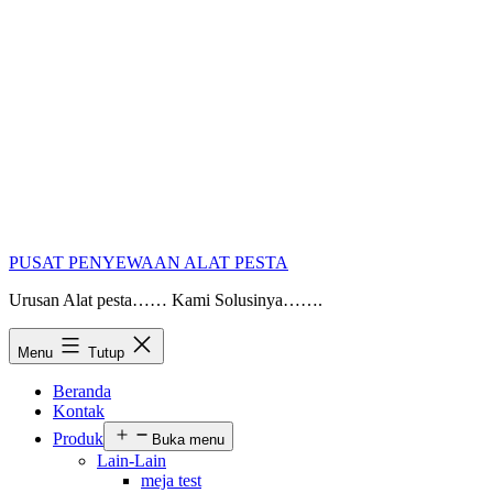
PUSAT PENYEWAAN ALAT PESTA
Urusan Alat pesta…… Kami Solusinya…….
Menu
Tutup
Beranda
Kontak
Produk
Buka menu
Lain-Lain
meja test