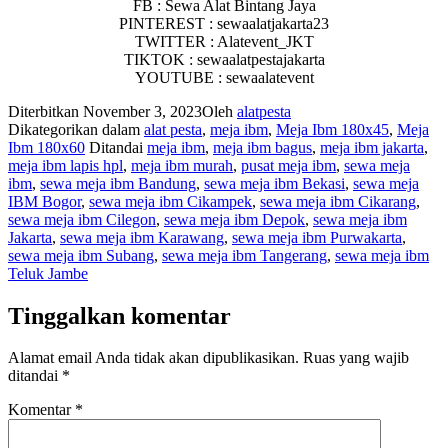
FB : Sewa Alat Bintang Jaya
PINTEREST : sewaalatjakarta23
TWITTER : Alatevent_JKT
TIKTOK : sewaalatpestajakarta
YOUTUBE : sewaalatevent
Diterbitkan
November 3, 2023
Oleh
alatpesta
Dikategorikan dalam
alat pesta
,
meja ibm
,
Meja Ibm 180x45
,
Meja
Ibm 180x60
Ditandai
meja ibm
,
meja ibm bagus
,
meja ibm jakarta
,
meja ibm lapis hpl
,
meja ibm murah
,
pusat meja ibm
,
sewa meja
ibm
,
sewa meja ibm Bandung
,
sewa meja ibm Bekasi
,
sewa meja
IBM Bogor
,
sewa meja ibm Cikampek
,
sewa meja ibm Cikarang
,
sewa meja ibm Cilegon
,
sewa meja ibm Depok
,
sewa meja ibm
Jakarta
,
sewa meja ibm Karawang
,
sewa meja ibm Purwakarta
,
sewa meja ibm Subang
,
sewa meja ibm Tangerang
,
sewa meja ibm
Teluk Jambe
Tinggalkan komentar
Alamat email Anda tidak akan dipublikasikan.
Ruas yang wajib
ditandai
*
Komentar
*