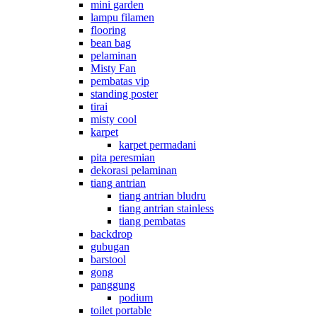
mini garden
lampu filamen
flooring
bean bag
pelaminan
Misty Fan
pembatas vip
standing poster
tirai
misty cool
karpet
karpet permadani
pita peresmian
dekorasi pelaminan
tiang antrian
tiang antrian bludru
tiang antrian stainless
tiang pembatas
backdrop
gubugan
barstool
gong
panggung
podium
toilet portable