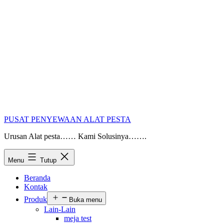
PUSAT PENYEWAAN ALAT PESTA
Urusan Alat pesta…… Kami Solusinya…….
Menu
Tutup
Beranda
Kontak
Produk
Buka menu
Lain-Lain
meja test