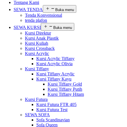
Tentang Kami
SEWA TENDA
Buka menu
Tenda Konvensional
tenda plafon
SEWA KURSI
Buka menu
Kursi Direktur
Kursi Anak Plastik
Kursi Kuliah
Kursi Crossback
Kursi Acrylic
Kursi Acrylic Tiffany
Kursi Acrylic Olivia
Kursi Tiffany
Kursi Tiffany Acrylic
Kursi Tiffany Kayu
Kursi Tiffany Gold
Kursi Tiffany Putih
Kursi Tiffany Hitam
Kursi Futura
Kursi Futura FTR 405
Kursi Futura Test
SEWA SOFA
Sofa Scandinavian
Sofa Queen