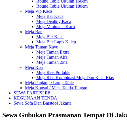
Round Table Ukuran 160cm
Round Table Ukuran 180cm
Meja Vip Kaca
Meja Bar Kaca
Meja Dealing Kaca
Meja Minimalis Kaca
Meja Bar
Meja Bar Kaca
Meja Bar Lapis Kalep
Meja Taman Kayu
Meja Taman Extra
Meja Taman Alfa
Meja Taman 2in1
Meja Rias
Meja Rias Portable
Meja Rias Kombinasi Meja Dan Kaca Rias
Meja Panjang / Long Table
Meja Konsul / Meja Tanda Tangan
SEWA PARTISI R8
KEGUNAAN TENDA
Sewa Sofa Dan Barstool Jakarta
Sewa Gubukan Prasmanan Tempat Di Jaka