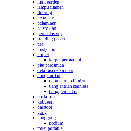
mini garden
lampu filamen
flooring
bean bag
pelaminan
Misty Fan
pembatas vip
standing poster
tirai
misty cool
karpet
karpet permadani
pita peresmian
dekorasi pelaminan
tiang antrian
tiang antrian bludru
tiang antrian stainless
tiang pembatas
backdrop
gubugan
barstool
gong
panggung
podium
toilet portable