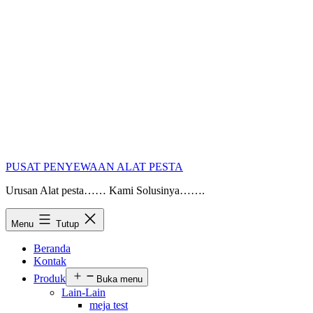
PUSAT PENYEWAAN ALAT PESTA
Urusan Alat pesta…… Kami Solusinya…….
Menu
Tutup
Beranda
Kontak
Produk
Buka menu
Lain-Lain
meja test