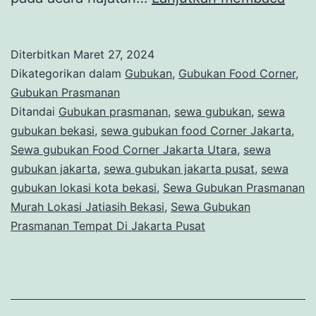
Gub
Pra
Diterbitkan
Maret 27, 2024
Mur
Dikategorikan dalam
Gubukan
,
Gubukan Food Corner
,
Loka
Gubukan Prasmanan
Ditandai
Gubukan prasmanan
,
sewa gubukan
,
sewa
Jatia
gubukan bekasi
,
sewa gubukan food Corner Jakarta
,
Beka
Sewa gubukan Food Corner Jakarta Utara
,
sewa
gubukan jakarta
,
sewa gubukan jakarta pusat
,
sewa
gubukan lokasi kota bekasi
,
Sewa Gubukan Prasmanan
Murah Lokasi Jatiasih Bekasi
,
Sewa Gubukan
Prasmanan Tempat Di Jakarta Pusat