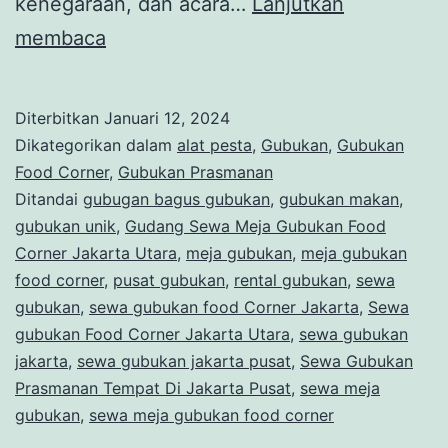
kenegaraan, dan acara…
Lanjutkan
SEWA
membaca
GUBUKAN
STOCK
Diterbitkan
Januari 12, 2024
MELIMPAH
Dikategorikan dalam
alat pesta
,
Gubukan
,
Gubukan
MURAH
Food Corner
,
Gubukan Prasmanan
Ditandai
gubugan bagus gubukan
,
gubukan makan
,
DAN
gubukan unik
,
Gudang Sewa Meja Gubukan Food
SIAP
Corner Jakarta Utara
,
meja gubukan
,
meja gubukan
KIRIM
food corner
,
pusat gubukan
,
rental gubukan
,
sewa
gubukan
,
sewa gubukan food Corner Jakarta
JAKARTA
,
Sewa
gubukan Food Corner Jakarta Utara
,
sewa gubukan
SELATAN
jakarta
,
sewa gubukan jakarta pusat
,
Sewa Gubukan
Prasmanan Tempat Di Jakarta Pusat
,
sewa meja
gubukan
,
sewa meja gubukan food corner