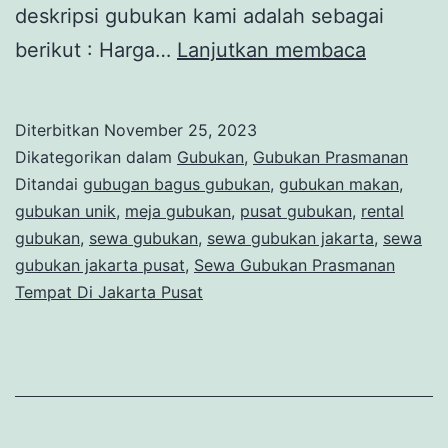
deskripsi gubukan kami adalah sebagai
SEWA
berikut : Harga…
Lanjutkan membaca
GUBUK
SIAP
Diterbitkan
November 25, 2023
KIRIM
Dikategorikan dalam
Gubukan
,
Gubukan Prasmanan
CEPAT
Ditandai
gubugan bagus gubukan
,
gubukan makan
,
gubukan unik
,
meja gubukan
,
pusat gubukan
,
rental
DAN
gubukan
,
sewa gubukan
,
sewa gubukan jakarta
,
sewa
TEPAT
gubukan jakarta pusat
,
Sewa Gubukan Prasmanan
WAKTU
Tempat Di Jakarta Pusat
KE
BOGOR
SELATA