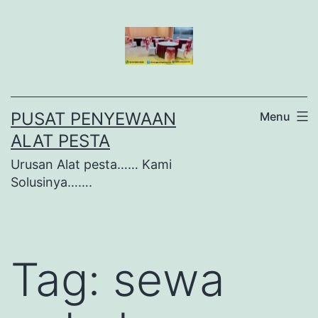
Lewati
ke
konten
PUSAT PENYEWAAN
Menu
ALAT PESTA
Urusan Alat pesta…… Kami
Solusinya…….
Tag:
sewa