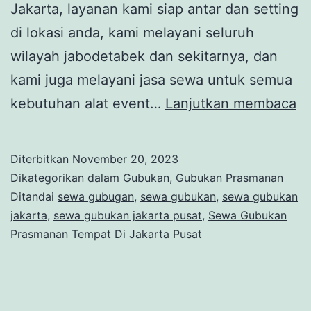
Jakarta, layanan kami siap antar dan setting
di lokasi anda, kami melayani seluruh
wilayah jabodetabek dan sekitarnya, dan
kami juga melayani jasa sewa untuk semua
S
kebutuhan alat event…
Lanjutkan membaca
G
P
Diterbitkan
November 20, 2023
T
Dikategorikan dalam
Gubukan
,
Gubukan Prasmanan
Di
Ditandai
sewa gubugan
,
sewa gubukan
,
sewa gubukan
jakarta
,
sewa gubukan jakarta pusat
,
Sewa Gubukan
Ja
Prasmanan Tempat Di Jakarta Pusat
Pu