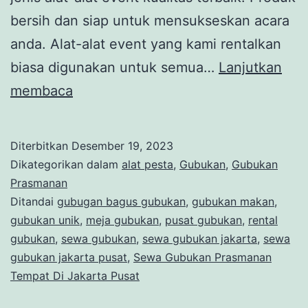
bersih dan siap untuk mensukseskan acara
anda. Alat-alat event yang kami rentalkan
biasa digunakan untuk semua…
Lanjutkan
SEWA
membaca
GUBUKAN
WARNA-
Diterbitkan
Desember 19, 2023
WARNI
Dikategorikan dalam
alat pesta
,
Gubukan
,
Gubukan
EVENT
Prasmanan
Ditandai
gubugan bagus gubukan
,
gubukan makan
,
JATIUWUNG
gubukan unik
,
meja gubukan
,
pusat gubukan
,
rental
TANGERANG
gubukan
,
sewa gubukan
,
sewa gubukan jakarta
,
sewa
2024
gubukan jakarta pusat
,
Sewa Gubukan Prasmanan
Tempat Di Jakarta Pusat