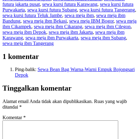
futura jakarta pusat
,
sewa kursi futura Karawang
,
sewa kursi futura
Purwakarta
,
sewa kursi futura Subang
,
sewa kursi futura Tangerang
,
sewa kursi futura Teluk Jambe
,
sewa meja ibm
,
sewa meja ibm
Bandung
,
sewa meja ibm Bekasi
,
sewa meja IBM Bogor
,
sewa meja
ibm Cikampek
,
sewa meja ibm Cikarang
,
sewa meja ibm Cilegon
,
sewa meja ibm Depok
,
sewa meja ibm Jakarta
,
sewa meja ibm
Karawang
,
sewa meja ibm Purwakarta
,
sewa meja ibm Subang
,
sewa meja ibm Tangerang
1 komentar
Ping-balik:
Sewa Bean Bag Warna-Warni Empuk Bojongsari
Depok
Tinggalkan komentar
Alamat email Anda tidak akan dipublikasikan.
Ruas yang wajib
ditandai
*
Komentar
*