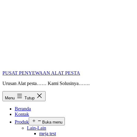
PUSAT PENYEWAAN ALAT PESTA
Urusan Alat pesta…… Kami Solusinya…….
Menu
Tutup
Beranda
Kontak
Produk
Buka menu
Lain-Lain
meja test