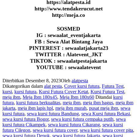
https://alatpesta.id
http://www.tendakerucut.net
http://meja.co
SOSMED
IG : sewaalat_eventjakarta
FB : Sewa Alat Bintang Jaya
PINTEREST : sewaalatjakarta23
TWITTER : Alatevent_JKT
TIKTOK : sewaalatpestajakarta
YOUTUBE : sewaalatevent
Diterbitkan
Desember 8, 2023
Oleh
alatpesta
Dikategorikan dalam
alat pesta
,
Cover kursi futura
,
Futura Test
,
kursi
,
kursi futura
,
Kursi Futura Cover Ketat
,
Kursi Futura Test
,
meja ibm
,
Meja Ibm 180x45
,
Meja Ibm 180x60
Ditandai
kursi
futura
,
kursi futura berkualitas
,
meja ibm
,
meja ibm bagus
,
meja ibm
jakarta
,
meja ibm lapis hpl
,
meja ibm murah
,
pusat meja ibm
,
sewa
kursi futura
,
sewa kursi futura Bandung
,
sewa Kursi futura Bekasi
,
sewa kursi futura Bogor
,
sewa kursi futura cempaka putih
,
sewa
kursi futura Cikampek
,
sewa kursi futura Cikarang
,
sewa kursi
futura Cilegon
,
sewa kursi futura cover
,
sewa kursi futura cover pita
,
sewa kursi futura Depok
,
sewa kursi futura Jakarta
,
sewa kursi