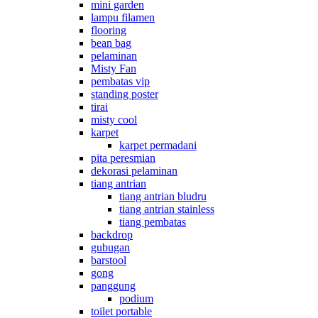
mini garden
lampu filamen
flooring
bean bag
pelaminan
Misty Fan
pembatas vip
standing poster
tirai
misty cool
karpet
karpet permadani
pita peresmian
dekorasi pelaminan
tiang antrian
tiang antrian bludru
tiang antrian stainless
tiang pembatas
backdrop
gubugan
barstool
gong
panggung
podium
toilet portable