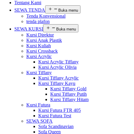
Tentang Kami
SEWA TENDA
Buka menu
Tenda Konvensional
tenda plafon
SEWA KURSI
Buka menu
Kursi Direktur
Kursi Anak Plastik
Kursi Kuliah
Kursi Crossback
Kursi Acrylic
Kursi Acrylic Tiffany
Kursi Acrylic Olivia
Kursi Tiffany
Kursi Tiffany Acrylic
Kursi Tiffany Kayu
Kursi Tiffany Gold
Kursi Tiffany Putih
Kursi Tiffany Hitam
Kursi Futura
Kursi Futura FTR 405
Kursi Futura Test
SEWA SOFA
Sofa Scandinavian
Sofa Queen