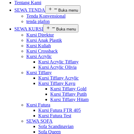
Tentang Kami
SEWA TENDA
Buka menu
Tenda Konvensional
tenda plafon
SEWA KURSI
Buka menu
Kursi Direktur
Kursi Anak Plastik
Kursi Kuliah
Kursi Crossback
Kursi Acrylic
Kursi Acrylic Tiffany
Kursi Acrylic Olivia
Kursi Tiffany
Kursi Tiffany Acrylic
Kursi Tiffany Kayu
Kursi Tiffany Gold
Kursi Tiffany Putih
Kursi Tiffany Hitam
Kursi Futura
Kursi Futura FTR 405
Kursi Futura Test
SEWA SOFA
Sofa Scandinavian
Sofa Queen