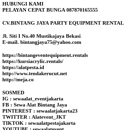
HUBUNGI KAMI
PELAYAN CEPAT BUNGA 087870165555
CV.BINTANG JAYA PARTY EQUIPMENT RENTAL
Jl. Siti I No.40 Mustikajaya Bekasi
E-mail. bintangjaya75@yahoo.com
https://bintangeventequipment.rentals
https://kursiacrylic.rentals/
https://alatpesta.id
http://www.tendakerucut.net
http://meja.co
SOSMED
IG : sewaalat_eventjakarta
FB : Sewa Alat Bintang Jaya
PINTEREST : sewaalatjakarta23
TWITTER : Alatevent_JKT
TIKTOK : sewaalatpestajakarta
YOUTUBE : sewaalatevent