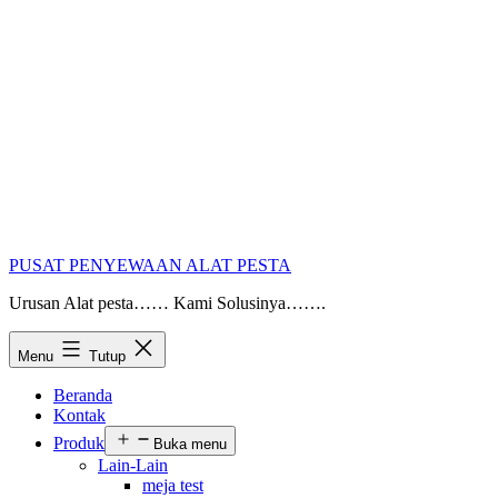
PUSAT PENYEWAAN ALAT PESTA
Urusan Alat pesta…… Kami Solusinya…….
Menu
Tutup
Beranda
Kontak
Produk
Buka menu
Lain-Lain
meja test