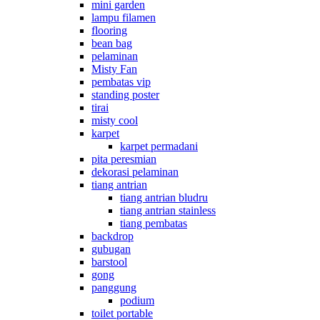
mini garden
lampu filamen
flooring
bean bag
pelaminan
Misty Fan
pembatas vip
standing poster
tirai
misty cool
karpet
karpet permadani
pita peresmian
dekorasi pelaminan
tiang antrian
tiang antrian bludru
tiang antrian stainless
tiang pembatas
backdrop
gubugan
barstool
gong
panggung
podium
toilet portable