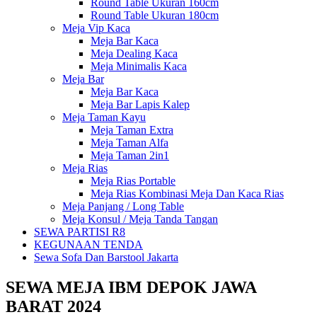
Round Table Ukuran 160cm
Round Table Ukuran 180cm
Meja Vip Kaca
Meja Bar Kaca
Meja Dealing Kaca
Meja Minimalis Kaca
Meja Bar
Meja Bar Kaca
Meja Bar Lapis Kalep
Meja Taman Kayu
Meja Taman Extra
Meja Taman Alfa
Meja Taman 2in1
Meja Rias
Meja Rias Portable
Meja Rias Kombinasi Meja Dan Kaca Rias
Meja Panjang / Long Table
Meja Konsul / Meja Tanda Tangan
SEWA PARTISI R8
KEGUNAAN TENDA
Sewa Sofa Dan Barstool Jakarta
SEWA MEJA IBM DEPOK JAWA
BARAT 2024