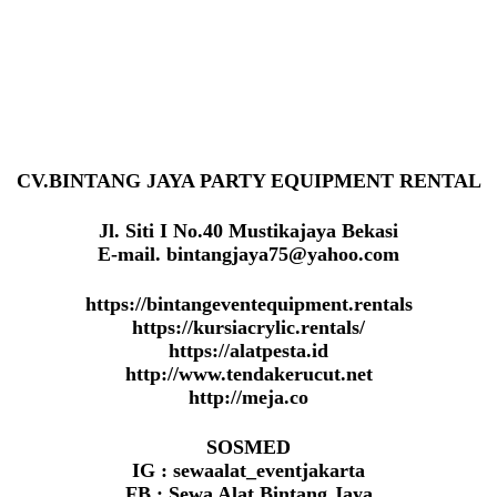
CV.BINTANG JAYA PARTY EQUIPMENT RENTAL
Jl. Siti I No.40 Mustikajaya Bekasi
E-mail. bintangjaya75@yahoo.com
https://bintangeventequipment.rentals
https://kursiacrylic.rentals/
https://alatpesta.id
http://www.tendakerucut.net
http://meja.co
SOSMED
IG : sewaalat_eventjakarta
FB : Sewa Alat Bintang Jaya