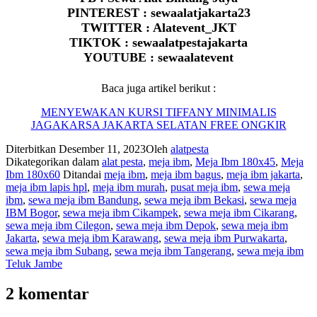
PINTEREST : sewaalatjakarta23
TWITTER : Alatevent_JKT
TIKTOK : sewaalatpestajakarta
YOUTUBE : sewaalatevent
Baca juga artikel berikut :
MENYEWAKAN KURSI TIFFANY MINIMALIS
JAGAKARSA JAKARTA SELATAN FREE ONGKIR
Diterbitkan
Desember 11, 2023
Oleh
alatpesta
Dikategorikan dalam
alat pesta
,
meja ibm
,
Meja Ibm 180x45
,
Meja
Ibm 180x60
Ditandai
meja ibm
,
meja ibm bagus
,
meja ibm jakarta
,
meja ibm lapis hpl
,
meja ibm murah
,
pusat meja ibm
,
sewa meja
ibm
,
sewa meja ibm Bandung
,
sewa meja ibm Bekasi
,
sewa meja
IBM Bogor
,
sewa meja ibm Cikampek
,
sewa meja ibm Cikarang
,
sewa meja ibm Cilegon
,
sewa meja ibm Depok
,
sewa meja ibm
Jakarta
,
sewa meja ibm Karawang
,
sewa meja ibm Purwakarta
,
sewa meja ibm Subang
,
sewa meja ibm Tangerang
,
sewa meja ibm
Teluk Jambe
2 komentar