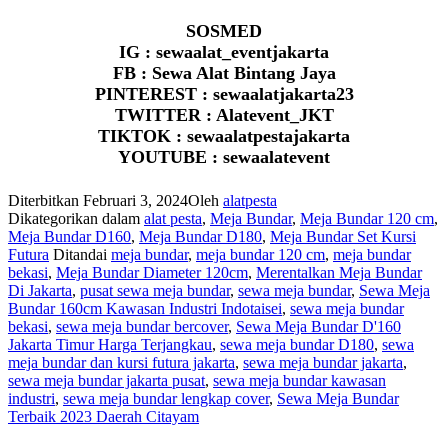
SOSMED
IG : sewaalat_eventjakarta
FB : Sewa Alat Bintang Jaya
PINTEREST : sewaalatjakarta23
TWITTER : Alatevent_JKT
TIKTOK : sewaalatpestajakarta
YOUTUBE : sewaalatevent
Diterbitkan
Februari 3, 2024
Oleh
alatpesta
Dikategorikan dalam
alat pesta
,
Meja Bundar
,
Meja Bundar 120 cm
,
Meja Bundar D160
,
Meja Bundar D180
,
Meja Bundar Set Kursi
Futura
Ditandai
meja bundar
,
meja bundar 120 cm
,
meja bundar
bekasi
,
Meja Bundar Diameter 120cm
,
Merentalkan Meja Bundar
Di Jakarta
,
pusat sewa meja bundar
,
sewa meja bundar
,
Sewa Meja
Bundar 160cm Kawasan Industri Indotaisei
,
sewa meja bundar
bekasi
,
sewa meja bundar bercover
,
Sewa Meja Bundar D'160
Jakarta Timur Harga Terjangkau
,
sewa meja bundar D180
,
sewa
meja bundar dan kursi futura jakarta
,
sewa meja bundar jakarta
,
sewa meja bundar jakarta pusat
,
sewa meja bundar kawasan
industri
,
sewa meja bundar lengkap cover
,
Sewa Meja Bundar
Terbaik 2023 Daerah Citayam