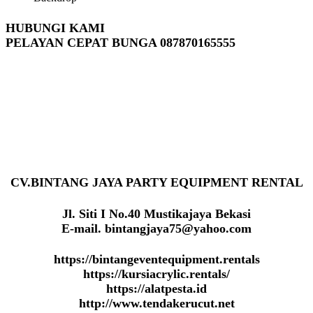
HUBUNGI KAMI
PELAYAN CEPAT BUNGA 087870165555
CV.BINTANG JAYA PARTY EQUIPMENT RENTAL
Jl. Siti I No.40 Mustikajaya Bekasi
E-mail. bintangjaya75@yahoo.com
https://bintangeventequipment.rentals
https://kursiacrylic.rentals/
https://alatpesta.id
http://www.tendakerucut.net