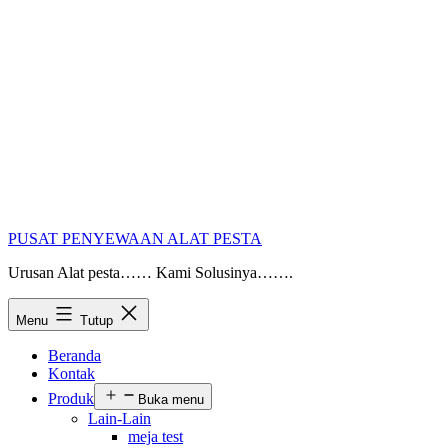
PUSAT PENYEWAAN ALAT PESTA
Urusan Alat pesta…… Kami Solusinya…….
Menu
Tutup
Beranda
Kontak
Produk
Buka menu
Lain-Lain
meja test