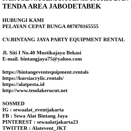
TENDA AREA JABODETABEK
HUBUNGI KAMI
PELAYAN CEPAT BUNGA 087870165555
CV.BINTANG JAYA PARTY EQUIPMENT RENTAL
Jl. Siti I No.40 Mustikajaya Bekasi
E-mail. bintangjaya75@yahoo.com
https://bintangeventequipment.rentals
https://kursiacrylic.rentals/
https://alatpesta.id
http://www.tendakerucut.net
SOSMED
IG : sewaalat_eventjakarta
FB : Sewa Alat Bintang Jaya
PINTEREST : sewaalatjakarta23
TWITTER : Alatevent_JKT