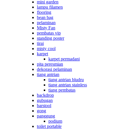
mini garden
lampu filamen
flooring
bean bag
pelaminan
Misty Fan
pembatas vip
standing poster
tirai
misty cool
karpet
karpet permadani
pita peresmian
dekorasi pelaminan
tiang antrian
tiang antrian bludru
tiang antrian stainless
tiang pembatas
backdrop
gubugan
barstool
gong
panggung
podium
toilet portable