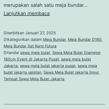
merupakan salah satu meja bundar…
Sewa
Lanjutkan membaca
Meja
Bulat
Diterbitkan
Januari 27, 2025
Diameter
Dikategorikan dalam
Meja Bundar
,
Meja Bundar D180
,
180cm
Meja Bundar Set Kursi Futura
Ditandai
sewa meja bulat
,
Sewa Meja Bulat Diameter
Event
180cm Event di Jakarta Pusat
,
sewa meja bulat
di
Jakarta
,
sewa meja bulat jakarta pusat
,
sewa meja
Jakarta
bulat jakarta selatan
,
Sewa Meja Bulat jakarta timur
,
Tempat Sewa Meja Bulat Jakarta
Pusat