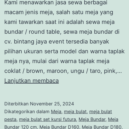
Kami menawarkan jasa sewa berbagai
macam jenis meja, salah satu meja yang
kami tawarkan saat ini adalah sewa meja
bundar / round table, sewa meja bundar di
cv. bintang jaya event tersedia banyak
pilihan ukuran serta model dan warna taplak
meja nya, mulai dari warna taplak meja
coklat / brown, maroon, ungu / taro, pink,…
Rental
Lanjutkan membaca
Round
Table
Diterbitkan
November 25, 2024
D160cm
Dikategorikan dalam
Meja
,
meja bulat
,
meja bulat
Event
pesta
,
meja bulat set kursi futura
,
Meja Bundar
,
Meja
Bundar 120 cm
,
Meja Bundar D160
,
Meja Bundar D180
,