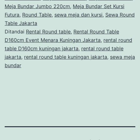
Menara
Meja Bundar Jumbo 220cm
,
Meja Bundar Set Kursi
Kuningan
Futura
,
Round Table
,
sewa meja dan kursi
,
Sewa Round
Jakarta
Table Jakarta
Ditandai
Rental Round table
,
Rental Round Table
D160cm Event Menara Kuningan Jakarta
,
rental round
table D160cm kuningan jakarta
,
rental round table
jakarta
,
rental round table kuningan jakarta
,
sewa meja
bundar