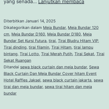
Sewa
yang senada…
Lanjutkan membaca
Black
Curtain
Diterbitkan
Januari 14, 2025
Dan
Dikategorikan dalam
Meja Bundar
,
Meja Bundar 120
Meja
cm
,
Meja Bundar D160
,
Meja Bundar D180
,
Meja
Bundar Set Kursi Futura
,
tirai
,
Tirai Bludru Hitam VIP
,
Bundar
Tirai dinding
,
tirai filamin
,
Tirai Hitam
,
tirai lampu
Cover
bintang
,
Tirai Lotto
,
Tirai Merah Putih
,
Tirai Sekat
,
Tirai
hitam
Sekat Ruangan
Ditandai
sewa black curtain dan meja bundar
Event
,
Sewa
Black Curtain Dan Meja Bundar Cover hitam Event
Hotel
Hotel Raffles Jaksel
,
sewa black curtain jakarta
,
sewa
Raffles
tirai dan meja bundar
,
sewa tirai hitam dan meja
Jaksel
bundar