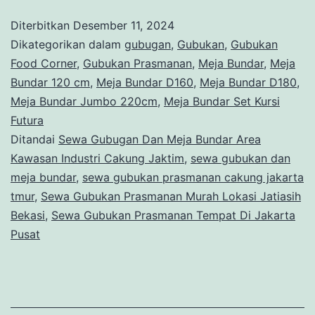
Dan
Diterbitkan
Desember 11, 2024
Meja
Dikategorikan dalam
gubugan
,
Gubukan
,
Gubukan
Bundar
Food Corner
,
Gubukan Prasmanan
,
Meja Bundar
,
Meja
Bundar 120 cm
,
Meja Bundar D160
,
Meja Bundar D180
,
Area
Meja Bundar Jumbo 220cm
,
Meja Bundar Set Kursi
Kawasan
Futura
Industri
Ditandai
Sewa Gubugan Dan Meja Bundar Area
Kawasan Industri Cakung Jaktim
,
sewa gubukan dan
Cakung
meja bundar
,
sewa gubukan prasmanan cakung jakarta
Jaktim
tmur
,
Sewa Gubukan Prasmanan Murah Lokasi Jatiasih
Bekasi
,
Sewa Gubukan Prasmanan Tempat Di Jakarta
Pusat