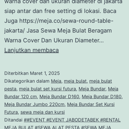
warna cover dan ukuran diameter di jakarta
siap antar dan free setting di lokasi. Baca
Juga https://meja.co/sewa-round-table-
jakarta/ Jasa Sewa Meja Bulat Beragam
Warna Cover Dan Ukuran Diameter…
Jasa
Lanjutkan membaca
Sewa
Meja
Diterbitkan
Maret 1, 2025
Bulat
Dikategorikan dalam
Meja
,
meja bulat
,
meja bulat
Beragam
pesta
,
meja bulat set kursi futura
,
Meja Bundar
,
Meja
Bundar 120 cm
,
Meja Bundar D160
,
Meja Bundar D180
,
Warna
Meja Bundar Jumbo 220cm
,
Meja Bundar Set Kursi
Cover
Futura
,
sewa meja dan kursi
Dan
Ditandai
##EVENT #EVENT JABODETABEK #RENTAL
MEJA BULAT #SEWA ALAT PESTA #SEWA MEJA
Ukuran