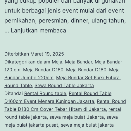
yang cukup populer dan banyak di gunakan
untuk berbagai jenis event mulai dari event
pernikahan, peresmian, dinner, ulang tahun,
Rental
…
Lanjutkan membaca
Round
Table
Diterbitkan
Maret 19, 2025
D180
Dikategorikan dalam
Meja
,
Meja Bundar
,
Meja Bundar
Cm
120 cm
,
Meja Bundar D160
,
Meja Bundar D180
,
Meja
Bundar Jumbo 220cm
,
Meja Bundar Set Kursi Futura
,
Cover
Round Table
,
Sewa Round Table Jakarta
Tebar
Ditandai
Rental Round table
,
Rental Round Table
Hitam
D160cm Event Menara Kuningan Jakarta
,
Rental Round
Table D180 Cm Cover Tebar Hitam di Jakarta
di
,
rental
round table jakarta
,
sewa meja bulat Jakarta
,
sewa
Jakarta
meja bulat jakarta pusat
,
sewa meja bulat jakarta