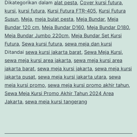
Promo
Dikategorikan dalam
alat pesta
,
Cover kursi futura
,
Akhir
kursi
,
kursi futura
,
Kursi Futura FTR-405
,
Kursi Futura
Susun
,
Meja
,
meja bulat pesta
,
Meja Bundar
,
Meja
Tahun
Bundar 120 cm
,
Meja Bundar D160
,
Meja Bundar D180
,
2024
Meja Bundar Jumbo 220cm
,
Meja Bundar Set Kursi
Area
Futura
,
Sewa kursi futura
,
sewa meja dan kursi
Ditandai
sewa kursi jakarta barat
Jakarta
,
Sewa Meja Kursi
,
sewa meja kursi area jakarta
,
sewa meja kursi area
jakarta barat
,
sewa meja kursi jakarta
,
sewa meja kursi
jakarta pusat
,
sewa meja kursi jakarta utara
,
sewa
meja kursi promo
,
sewa meja kursi promo akhir tahun
,
Sewa Meja Kursi Promo Akhir Tahun 2024 Area
Jakarta
,
sewa meja kursi tangerang