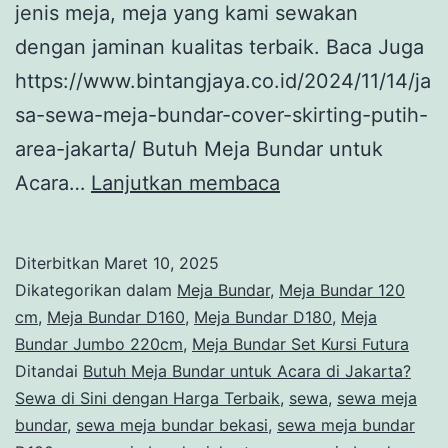
jenis meja, meja yang kami sewakan
dengan jaminan kualitas terbaik. Baca Juga
https://www.bintangjaya.co.id/2024/11/14/ja
sa-sewa-meja-bundar-cover-skirting-putih-
area-jakarta/ Butuh Meja Bundar untuk
Butuh
Acara…
Lanjutkan membaca
Meja
Bundar
Diterbitkan
Maret 10, 2025
untuk
Dikategorikan dalam
Meja Bundar
,
Meja Bundar 120
Acara
cm
,
Meja Bundar D160
,
Meja Bundar D180
,
Meja
Bundar Jumbo 220cm
,
Meja Bundar Set Kursi Futura
di
Ditandai
Butuh Meja Bundar untuk Acara di Jakarta?
Jakarta?
Sewa di Sini dengan Harga Terbaik
,
sewa
,
sewa meja
Sewa
bundar
,
sewa meja bundar bekasi
,
sewa meja bundar