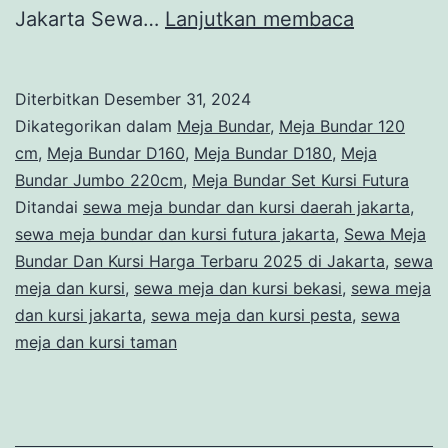
Sewa
Jakarta Sewa…
Lanjutkan membaca
Meja
Bundar
Diterbitkan
Desember 31, 2024
Dan
Dikategorikan dalam
Meja Bundar
,
Meja Bundar 120
Kursi
cm
,
Meja Bundar D160
,
Meja Bundar D180
,
Meja
Bundar Jumbo 220cm
,
Meja Bundar Set Kursi Futura
Harga
Ditandai
sewa meja bundar dan kursi daerah jakarta
,
Terbaru
sewa meja bundar dan kursi futura jakarta
,
Sewa Meja
2025
Bundar Dan Kursi Harga Terbaru 2025 di Jakarta
,
sewa
meja dan kursi
,
sewa meja dan kursi bekasi
,
sewa meja
di
dan kursi jakarta
,
sewa meja dan kursi pesta
,
sewa
Jakarta
meja dan kursi taman