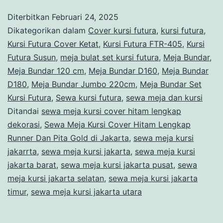
Kursi
Diterbitkan
Februari 24, 2025
Cover
Dikategorikan dalam
Cover kursi futura
,
kursi futura
,
Hitam
Kursi Futura Cover Ketat
,
Kursi Futura FTR-405
,
Kursi
Futura Susun
,
meja bulat set kursi futura
,
Meja Bundar
,
Lengka
Meja Bundar 120 cm
,
Meja Bundar D160
,
Meja Bundar
Runner
D180
,
Meja Bundar Jumbo 220cm
,
Meja Bundar Set
Dan
Kursi Futura
,
Sewa kursi futura
,
sewa meja dan kursi
Ditandai
sewa meja kursi cover hitam lengkap
Pita
dekorasi
,
Sewa Meja Kursi Cover Hitam Lengkap
Gold
Runner Dan Pita Gold di Jakarta
,
sewa meja kursi
di
jakarrta
,
sewa meja kursi jakarta
,
sewa meja kursi
Jakarta
jakarta barat
,
sewa meja kursi jakarta pusat
,
sewa
meja kursi jakarta selatan
,
sewa meja kursi jakarta
timur
,
sewa meja kursi jakarta utara