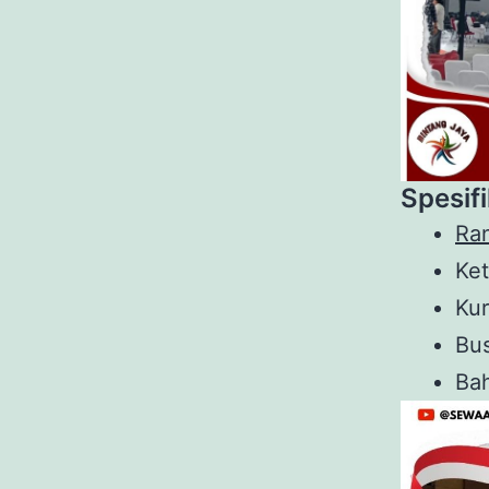
Spesifi
R
a
Ke
Ku
Bu
Bah