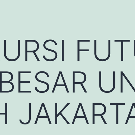
URSI FU
 BESAR U
 JAKART