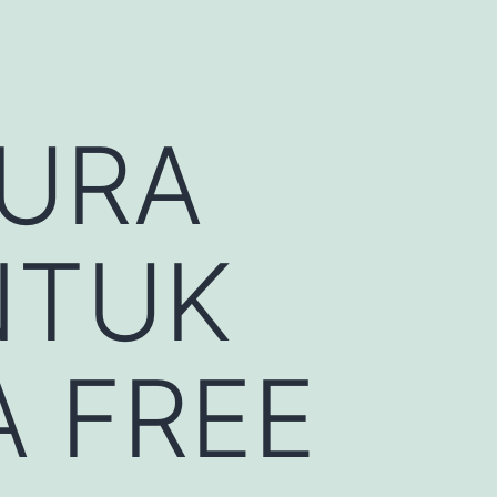
TURA
NTUK
A FREE