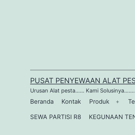
Lewati
ke
konten
PUSAT PENYEWAAN ALAT PE
Urusan Alat pesta…… Kami Solusinya…….
Beranda
Kontak
Produk
Te
Buka
menu
SEWA PARTISI R8
KEGUNAAN TE