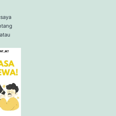
 saya
ntang
 atau
.