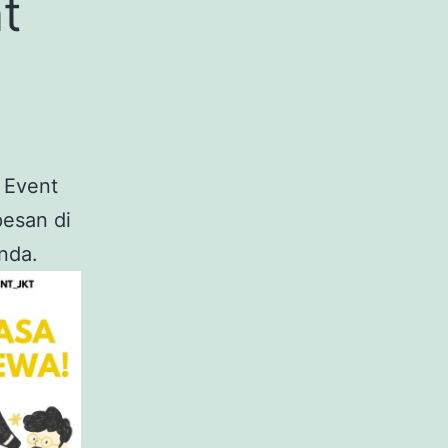
t
 Event
pesan di
nda.