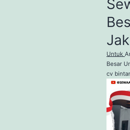
Sew
Bes
Jak
Untuk
A
Besar Un
cv binta