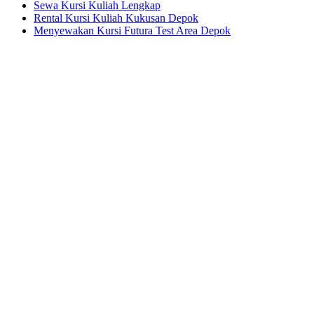
Sewa Kursi Kuliah Lengkap
Rental Kursi Kuliah Kukusan Depok
Menyewakan Kursi Futura Test Area Depok