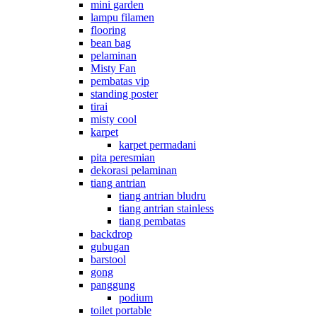
mini garden
lampu filamen
flooring
bean bag
pelaminan
Misty Fan
pembatas vip
standing poster
tirai
misty cool
karpet
karpet permadani
pita peresmian
dekorasi pelaminan
tiang antrian
tiang antrian bludru
tiang antrian stainless
tiang pembatas
backdrop
gubugan
barstool
gong
panggung
podium
toilet portable