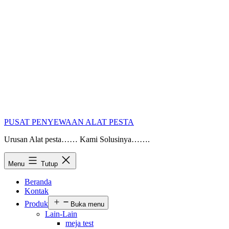
PUSAT PENYEWAAN ALAT PESTA
Urusan Alat pesta…… Kami Solusinya…….
Menu
Tutup
Beranda
Kontak
Produk
Buka menu
Lain-Lain
meja test