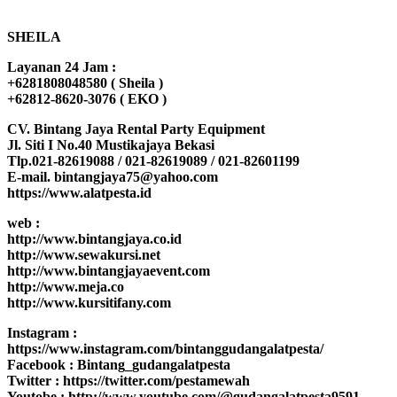
SHEILA
Layanan 24 Jam :
+6281808048580 ( Sheila )
+62812-8620-3076 ( EKO )
CV. Bintang Jaya Rental Party Equipment
Jl. Siti I No.40 Mustikajaya Bekasi
Tlp.021-82619088 / 021-82619089 / 021-82601199
E-mail. bintangjaya75@yahoo.com
https://www.alatpesta.id
web :
http://www.bintangjaya.co.id
http://www.sewakursi.net
http://www.bintangjayaevent.com
http://www.meja.co
http://www.kursitifany.com
Instagram :
https://www.instagram.com/bintanggudangalatpesta/
Facebook : Bintang_gudangalatpesta
Twitter : https://twitter.com/pestamewah
Youtobe : http://www.youtube.com/@gudangalatpesta9591