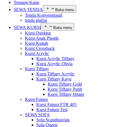
Tentang Kami
SEWA TENDA
Buka menu
Tenda Konvensional
tenda plafon
SEWA KURSI
Buka menu
Kursi Direktur
Kursi Anak Plastik
Kursi Kuliah
Kursi Crossback
Kursi Acrylic
Kursi Acrylic Tiffany
Kursi Acrylic Olivia
Kursi Tiffany
Kursi Tiffany Acrylic
Kursi Tiffany Kayu
Kursi Tiffany Gold
Kursi Tiffany Putih
Kursi Tiffany Hitam
Kursi Futura
Kursi Futura FTR 405
Kursi Futura Test
SEWA SOFA
Sofa Scandinavian
Sofa Queen