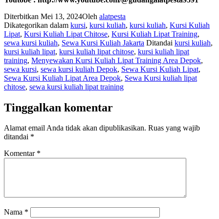
Diterbitkan
Mei 13, 2024
Oleh
alatpesta
Dikategorikan dalam
kursi
,
kursi kuliah
,
kursi kuliah
,
Kursi Kuliah
Lipat
,
Kursi Kuliah Lipat Chitose
,
Kursi Kuliah Lipat Training
,
sewa kursi kuliah
,
Sewa Kursi Kuliah Jakarta
Ditandai
kursi kuliah
,
kursi kuliah lipat
,
kursi kuliah lipat chitose
,
kursi kuliah lipat
training
,
Menyewakan Kursi Kuliah Lipat Training Area Depok
,
sewa kursi
,
sewa kursi kuliah Depok
,
Sewa Kursi Kuliah Lipat
,
Sewa Kursi Kuliah Lipat Area Depok
,
Sewa Kursi kuliah lipat
chitose
,
sewa kursi kuliah lipat training
Tinggalkan komentar
Alamat email Anda tidak akan dipublikasikan.
Ruas yang wajib
ditandai
*
Komentar
*
Nama
*