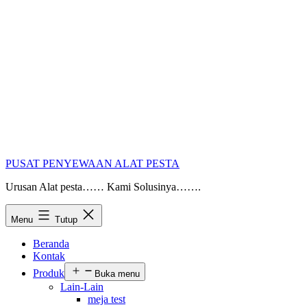
PUSAT PENYEWAAN ALAT PESTA
Urusan Alat pesta…… Kami Solusinya…….
Menu
Tutup
Beranda
Kontak
Produk
Buka menu
Lain-Lain
meja test