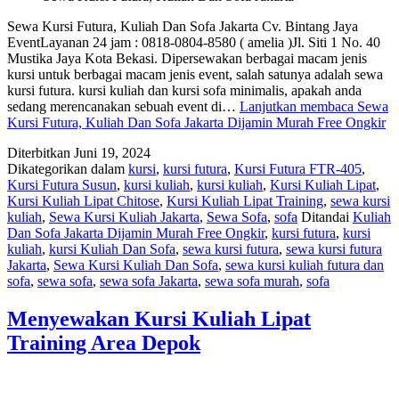
Sewa Kursi Futura, Kuliah Dan Sofa Jakarta Cv. Bintang Jaya
EventLayanan 24 jam : 0818-0804-8580 ( amelia )Jl. Siti 1 No. 40
Mustika Jaya Kota Bekasi. Dipersewakan berbagai macam jenis
kursi untuk berbagai macam jenis event, salah satunya adalah sewa
kursi futura. kursi kuliah dan kursi sofa minimalis, apakah anda
sedang merencanakan sebuah event di…
Lanjutkan membaca
Sewa
Kursi Futura, Kuliah Dan Sofa Jakarta Dijamin Murah Free Ongkir
Diterbitkan
Juni 19, 2024
Dikategorikan dalam
kursi
,
kursi futura
,
Kursi Futura FTR-405
,
Kursi Futura Susun
,
kursi kuliah
,
kursi kuliah
,
Kursi Kuliah Lipat
,
Kursi Kuliah Lipat Chitose
,
Kursi Kuliah Lipat Training
,
sewa kursi
kuliah
,
Sewa Kursi Kuliah Jakarta
,
Sewa Sofa
,
sofa
Ditandai
Kuliah
Dan Sofa Jakarta Dijamin Murah Free Ongkir
,
kursi futura
,
kursi
kuliah
,
kursi Kuliah Dan Sofa
,
sewa kursi futura
,
sewa kursi futura
Jakarta
,
Sewa Kursi Kuliah Dan Sofa
,
sewa kursi kuliah futura dan
sofa
,
sewa sofa
,
sewa sofa Jakarta
,
sewa sofa murah
,
sofa
Menyewakan Kursi Kuliah Lipat
Training Area Depok