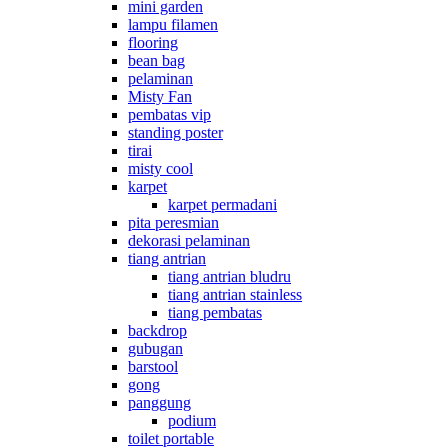
mini garden
lampu filamen
flooring
bean bag
pelaminan
Misty Fan
pembatas vip
standing poster
tirai
misty cool
karpet
karpet permadani
pita peresmian
dekorasi pelaminan
tiang antrian
tiang antrian bludru
tiang antrian stainless
tiang pembatas
backdrop
gubugan
barstool
gong
panggung
podium
toilet portable