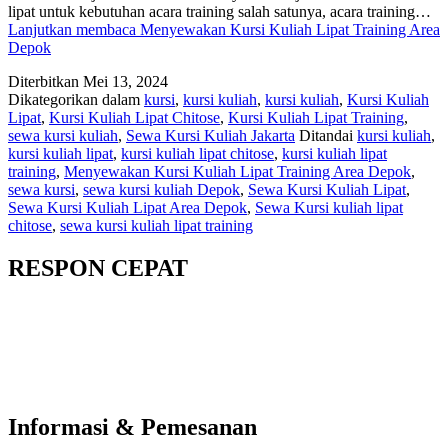
lipat untuk kebutuhan acara training salah satunya, acara training…
Lanjutkan membaca
Menyewakan Kursi Kuliah Lipat Training Area
Depok
Diterbitkan
Mei 13, 2024
Dikategorikan dalam
kursi
,
kursi kuliah
,
kursi kuliah
,
Kursi Kuliah
Lipat
,
Kursi Kuliah Lipat Chitose
,
Kursi Kuliah Lipat Training
,
sewa kursi kuliah
,
Sewa Kursi Kuliah Jakarta
Ditandai
kursi kuliah
,
kursi kuliah lipat
,
kursi kuliah lipat chitose
,
kursi kuliah lipat
training
,
Menyewakan Kursi Kuliah Lipat Training Area Depok
,
sewa kursi
,
sewa kursi kuliah Depok
,
Sewa Kursi Kuliah Lipat
,
Sewa Kursi Kuliah Lipat Area Depok
,
Sewa Kursi kuliah lipat
chitose
,
sewa kursi kuliah lipat training
RESPON CEPAT
Informasi & Pemesanan