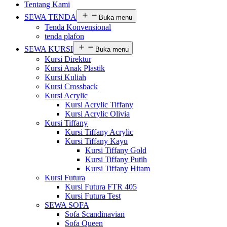
Tentang Kami
SEWA TENDA
Buka menu
Tenda Konvensional
tenda plafon
SEWA KURSI
Buka menu
Kursi Direktur
Kursi Anak Plastik
Kursi Kuliah
Kursi Crossback
Kursi Acrylic
Kursi Acrylic Tiffany
Kursi Acrylic Olivia
Kursi Tiffany
Kursi Tiffany Acrylic
Kursi Tiffany Kayu
Kursi Tiffany Gold
Kursi Tiffany Putih
Kursi Tiffany Hitam
Kursi Futura
Kursi Futura FTR 405
Kursi Futura Test
SEWA SOFA
Sofa Scandinavian
Sofa Queen