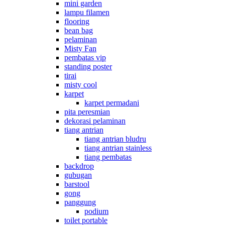
mini garden
lampu filamen
flooring
bean bag
pelaminan
Misty Fan
pembatas vip
standing poster
tirai
misty cool
karpet
karpet permadani
pita peresmian
dekorasi pelaminan
tiang antrian
tiang antrian bludru
tiang antrian stainless
tiang pembatas
backdrop
gubugan
barstool
gong
panggung
podium
toilet portable