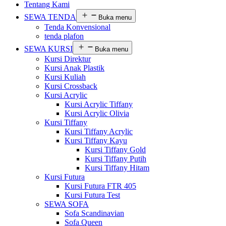
Tentang Kami
SEWA TENDA
Buka menu
Tenda Konvensional
tenda plafon
SEWA KURSI
Buka menu
Kursi Direktur
Kursi Anak Plastik
Kursi Kuliah
Kursi Crossback
Kursi Acrylic
Kursi Acrylic Tiffany
Kursi Acrylic Olivia
Kursi Tiffany
Kursi Tiffany Acrylic
Kursi Tiffany Kayu
Kursi Tiffany Gold
Kursi Tiffany Putih
Kursi Tiffany Hitam
Kursi Futura
Kursi Futura FTR 405
Kursi Futura Test
SEWA SOFA
Sofa Scandinavian
Sofa Queen