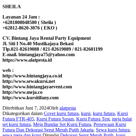
SHEILA
Layanan 24 Jam :
+6281808048580 ( Sheila )
+62812-8620-3076 ( EKO )
CV. Bintang Jaya Rental Party Equipment
Jl. Siti I No.40 Mustikajaya Bekasi
Tlp.021-82619088 / 021-82619089 / 021-82601199
E-mail. bintangjaya75@yahoo.com
https://www.alatpesta.id
web :
http://www.bintangjaya.co.id
http://www.sewakursi.net
http://www.bintangjayaevent.com
http://www.meja.co
http://www.kursitifany.com
Diterbitkan
Juni 7, 2024
Oleh
alatpesta
Dikategorikan dalam
Cover kursi futura
,
kursi
,
kursi futura
,
Kursi
Futura FTR-405
,
Kursi Futura Susun
,
Kursi Futura Test
,
meja bulat
set kursi futura
,
Meja Bundar Set Kursi Futura
,
Persewaan Kursi
Futura Dan Dekorasi Serut Merah Putih Jakarta
,
Sewa kursi futura
,
sewa meja dan kursi
Ditandai
Dekorasi Serut Merah Putih
,
kursi