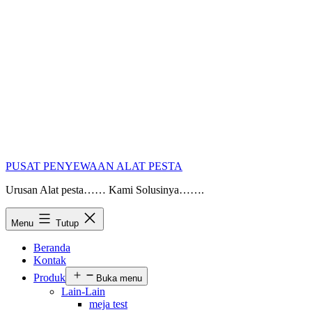
PUSAT PENYEWAAN ALAT PESTA
Urusan Alat pesta…… Kami Solusinya…….
Menu
Tutup
Beranda
Kontak
Produk
Buka menu
Lain-Lain
meja test