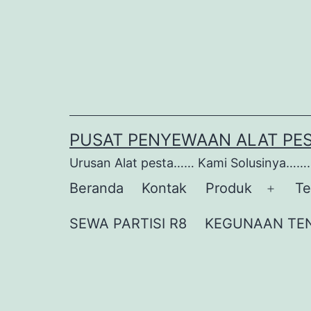
Lewati
ke
konten
PUSAT PENYEWAAN ALAT PE
Urusan Alat pesta…… Kami Solusinya…….
Beranda
Kontak
Produk
Te
Buka
menu
SEWA PARTISI R8
KEGUNAAN TE