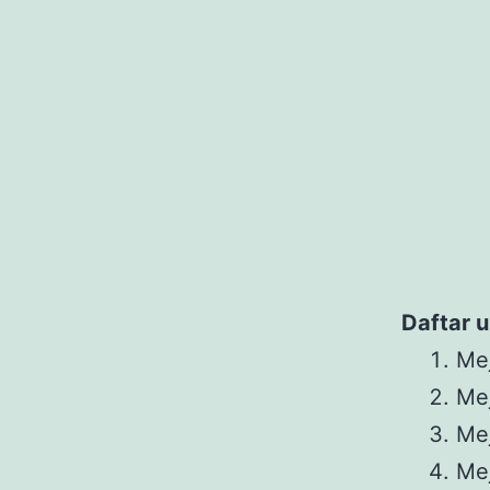
Daftar u
Me
Me
Mej
Mej