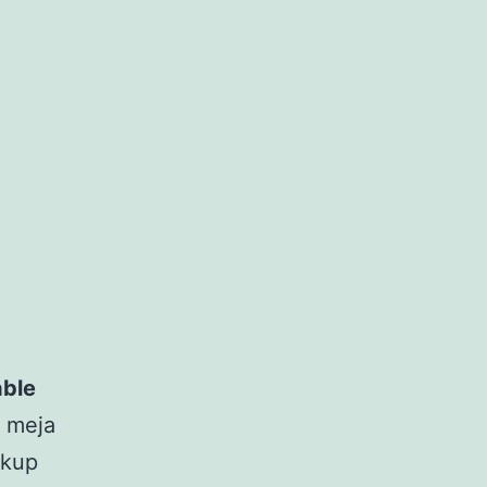
able
u meja
ukup