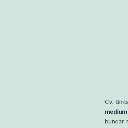
Cv. Bin
medium 
bundar m