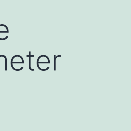
e
meter