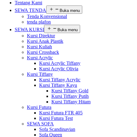
Tentang Kami
SEWA TENDA
Buka menu
Tenda Konvensional
tenda plafon
SEWA KURSI
Buka menu
Kursi Direktur
Kursi Anak Plastik
Kursi Kuliah
Kursi Crossback
Kursi Acrylic
Kursi Acrylic Tiffany
Kursi Acrylic Olivia
Kursi Tiffany
Kursi Tiffany Acrylic
Kursi Tiffany Kayu
Kursi Tiffany Gold
Kursi Tiffany Putih
Kursi Tiffany Hitam
Kursi Futura
Kursi Futura FTR 405
Kursi Futura Test
SEWA SOFA
Sofa Scandinavian
Sofa Queen