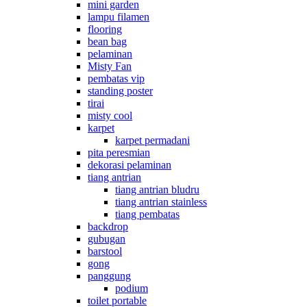
mini garden
lampu filamen
flooring
bean bag
pelaminan
Misty Fan
pembatas vip
standing poster
tirai
misty cool
karpet
karpet permadani
pita peresmian
dekorasi pelaminan
tiang antrian
tiang antrian bludru
tiang antrian stainless
tiang pembatas
backdrop
gubugan
barstool
gong
panggung
podium
toilet portable