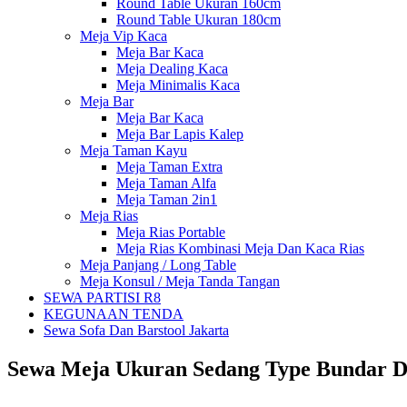
Round Table Ukuran 160cm
Round Table Ukuran 180cm
Meja Vip Kaca
Meja Bar Kaca
Meja Dealing Kaca
Meja Minimalis Kaca
Meja Bar
Meja Bar Kaca
Meja Bar Lapis Kalep
Meja Taman Kayu
Meja Taman Extra
Meja Taman Alfa
Meja Taman 2in1
Meja Rias
Meja Rias Portable
Meja Rias Kombinasi Meja Dan Kaca Rias
Meja Panjang / Long Table
Meja Konsul / Meja Tanda Tangan
SEWA PARTISI R8
KEGUNAAN TENDA
Sewa Sofa Dan Barstool Jakarta
Sewa Meja Ukuran Sedang Type Bundar D