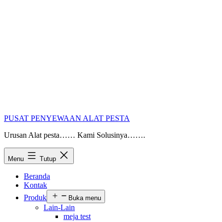
PUSAT PENYEWAAN ALAT PESTA
Urusan Alat pesta…… Kami Solusinya…….
Menu
Tutup
Beranda
Kontak
Produk
Buka menu
Lain-Lain
meja test