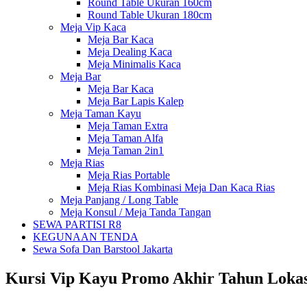
Round Table Ukuran 160cm
Round Table Ukuran 180cm
Meja Vip Kaca
Meja Bar Kaca
Meja Dealing Kaca
Meja Minimalis Kaca
Meja Bar
Meja Bar Kaca
Meja Bar Lapis Kalep
Meja Taman Kayu
Meja Taman Extra
Meja Taman Alfa
Meja Taman 2in1
Meja Rias
Meja Rias Portable
Meja Rias Kombinasi Meja Dan Kaca Rias
Meja Panjang / Long Table
Meja Konsul / Meja Tanda Tangan
SEWA PARTISI R8
KEGUNAAN TENDA
Sewa Sofa Dan Barstool Jakarta
Kursi Vip Kayu Promo Akhir Tahun Lokas