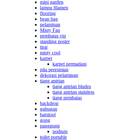
mini garden
lampu filamen
flooring
bean bag
pelaminan
Misty Fan
pembatas vip
standing poster
tirai
misty cool
karpet
karpet permadani
pita peresmian
dekorasi pelaminan
tiang antrian
tiang antrian bludru
tiang antrian stainless
tiang pembatas
backdrop
gubugan
barstool
gong
panggung
podium
toilet portable