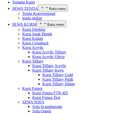
Tentang Kami
SEWA TENDA
Buka menu
Tenda Konvensional
tenda plafon
SEWA KURSI
Buka menu
Kursi Direktur
Kursi Anak Plastik
Kursi Kuliah
Kursi Crossback
Kursi Acrylic
Kursi Acrylic Tiffany
Kursi Acrylic Olivia
Kursi Tiffany
Kursi Tiffany Acrylic
Kursi Tiffany Kayu
Kursi Tiffany Gold
Kursi Tiffany Putih
Kursi Tiffany Hitam
Kursi Futura
Kursi Futura FTR 405
Kursi Futura Test
SEWA SOFA
Sofa Scandinavian
Sofa Queen