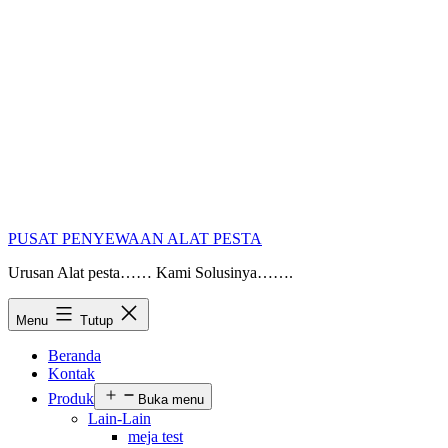
PUSAT PENYEWAAN ALAT PESTA
Urusan Alat pesta…… Kami Solusinya…….
Menu
Tutup
Beranda
Kontak
Produk
Buka menu
Lain-Lain
meja test