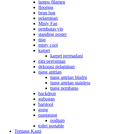
lampu filamen
flooring
bean bag
pelaminan
Misty Fan
pembatas vip
standing poster
tirai
misty cool
karpet
karpet permadani
pita peresmian
dekorasi pelaminan
tiang antrian
tiang antrian bludru
tiang antrian stainless
tiang pembatas
backdrop
gubugan
barstool
gong
panggung
podium
toilet portable
Tentang Kami