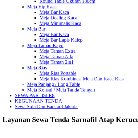
Round Table Ukuran 180cm
Meja Vip Kaca
Meja Bar Kaca
Meja Dealing Kaca
Meja Minimalis Kaca
Meja Bar
Meja Bar Kaca
Meja Bar Lapis Kalep
Meja Taman Kayu
Meja Taman Extra
Meja Taman Alfa
Meja Taman 2in1
Meja Rias
Meja Rias Portable
Meja Rias Kombinasi Meja Dan Kaca Rias
Meja Panjang / Long Table
Meja Konsul / Meja Tanda Tangan
SEWA PARTISI R8
KEGUNAAN TENDA
Sewa Sofa Dan Barstool Jakarta
Layanan Sewa Tenda Sarnafil Atap Kerucu