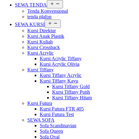
Buka
SEWA TENDA
menu
Tenda Konvensional
tenda plafon
Buka
SEWA KURSI
menu
Kursi Direktur
Kursi Anak Plastik
Kursi Kuliah
Kursi Crossback
Kursi Acrylic
Kursi Acrylic Tiffany
Kursi Acrylic Olivia
Kursi Tiffany
Kursi Tiffany Acrylic
Kursi Tiffany Kayu
Kursi Tiffany Gold
Kursi Tiffany Putih
Kursi Tiffany Hitam
Kursi Futura
Kursi Futura FTR 405
Kursi Futura Test
SEWA SOFA
Sofa Scandinavian
Sofa Queen
Sofa Oval