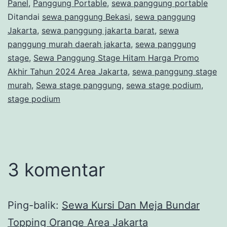
Panel
,
Panggung Portable
,
sewa panggung portable
Ditandai
sewa panggung Bekasi
,
sewa panggung
Jakarta
,
sewa panggung jakarta barat
,
sewa
panggung murah daerah jakarta
,
sewa panggung
stage
,
Sewa Panggung Stage Hitam Harga Promo
Akhir Tahun 2024 Area Jakarta
,
sewa panggung stage
murah
,
Sewa stage panggung
,
sewa stage podium
,
stage podium
3 komentar
Ping-balik:
Sewa Kursi Dan Meja Bundar
Topping Orange Area Jakarta