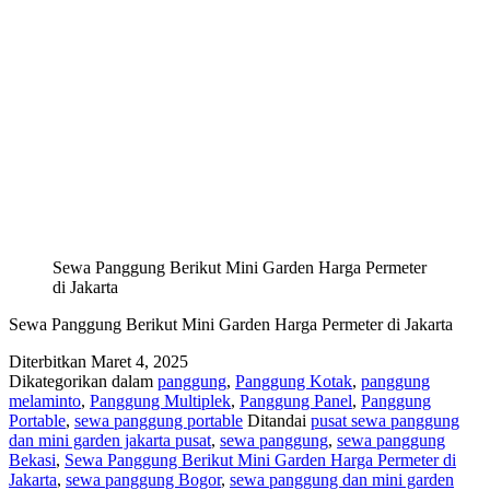
Sewa Panggung Berikut Mini Garden Harga Permeter
di Jakarta
Sewa Panggung Berikut Mini Garden Harga Permeter di Jakarta
Diterbitkan
Maret 4, 2025
Dikategorikan dalam
panggung
,
Panggung Kotak
,
panggung
melaminto
,
Panggung Multiplek
,
Panggung Panel
,
Panggung
Portable
,
sewa panggung portable
Ditandai
pusat sewa panggung
dan mini garden jakarta pusat
,
sewa panggung
,
sewa panggung
Bekasi
,
Sewa Panggung Berikut Mini Garden Harga Permeter di
Jakarta
,
sewa panggung Bogor
,
sewa panggung dan mini garden