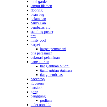
mini garden
lampu filamen
flooring
bean bag
pelaminan
Misty Fan
pembatas vip
standing poster
tirai
misty cool
karpet
karpet permadani
pita peresmian
dekorasi pelaminan
tiang antrian
tiang antrian bludru
tiang antrian stainless
tiang pembatas
backdrop
gubugan
barstool
gong
panggung
podium
toilet portable