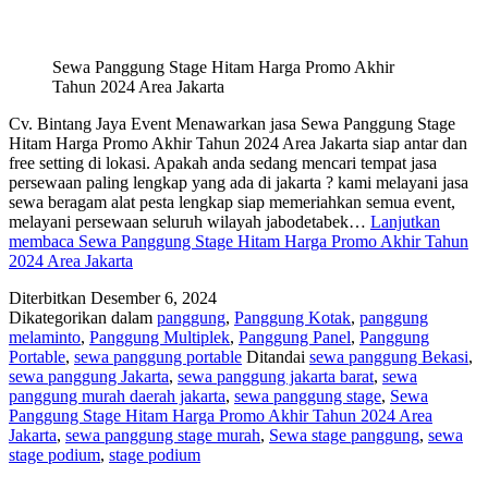
Sewa Panggung Stage Hitam Harga Promo Akhir
Tahun 2024 Area Jakarta
Cv. Bintang Jaya Event Menawarkan jasa Sewa Panggung Stage
Hitam Harga Promo Akhir Tahun 2024 Area Jakarta siap antar dan
free setting di lokasi. Apakah anda sedang mencari tempat jasa
persewaan paling lengkap yang ada di jakarta ? kami melayani jasa
sewa beragam alat pesta lengkap siap memeriahkan semua event,
melayani persewaan seluruh wilayah jabodetabek…
Lanjutkan
membaca
Sewa Panggung Stage Hitam Harga Promo Akhir Tahun
2024 Area Jakarta
Diterbitkan
Desember 6, 2024
Dikategorikan dalam
panggung
,
Panggung Kotak
,
panggung
melaminto
,
Panggung Multiplek
,
Panggung Panel
,
Panggung
Portable
,
sewa panggung portable
Ditandai
sewa panggung Bekasi
,
sewa panggung Jakarta
,
sewa panggung jakarta barat
,
sewa
panggung murah daerah jakarta
,
sewa panggung stage
,
Sewa
Panggung Stage Hitam Harga Promo Akhir Tahun 2024 Area
Jakarta
,
sewa panggung stage murah
,
Sewa stage panggung
,
sewa
stage podium
,
stage podium