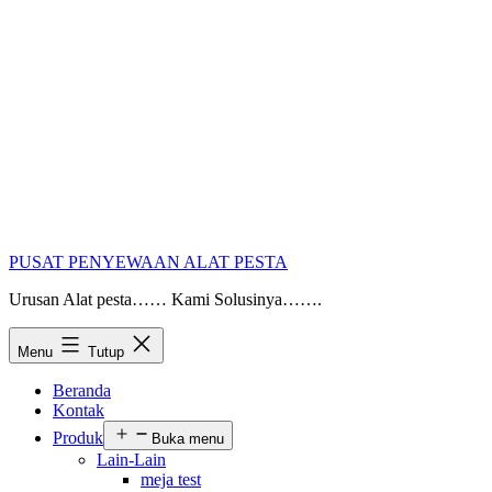
PUSAT PENYEWAAN ALAT PESTA
Urusan Alat pesta…… Kami Solusinya…….
Menu
Tutup
Beranda
Kontak
Produk
Buka menu
Lain-Lain
meja test