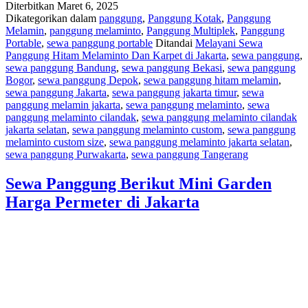
Diterbitkan
Maret 6, 2025
Dikategorikan dalam
panggung
,
Panggung Kotak
,
Panggung
Melamin
,
panggung melaminto
,
Panggung Multiplek
,
Panggung
Portable
,
sewa panggung portable
Ditandai
Melayani Sewa
Panggung Hitam Melaminto Dan Karpet di Jakarta
,
sewa panggung
,
sewa panggung Bandung
,
sewa panggung Bekasi
,
sewa panggung
Bogor
,
sewa panggung Depok
,
sewa panggung hitam melamin
,
sewa panggung Jakarta
,
sewa panggung jakarta timur
,
sewa
panggung melamin jakarta
,
sewa panggung melaminto
,
sewa
panggung melaminto cilandak
,
sewa panggung melaminto cilandak
jakarta selatan
,
sewa panggung melaminto custom
,
sewa panggung
melaminto custom size
,
sewa panggung melaminto jakarta selatan
,
sewa panggung Purwakarta
,
sewa panggung Tangerang
Sewa Panggung Berikut Mini Garden
Harga Permeter di Jakarta