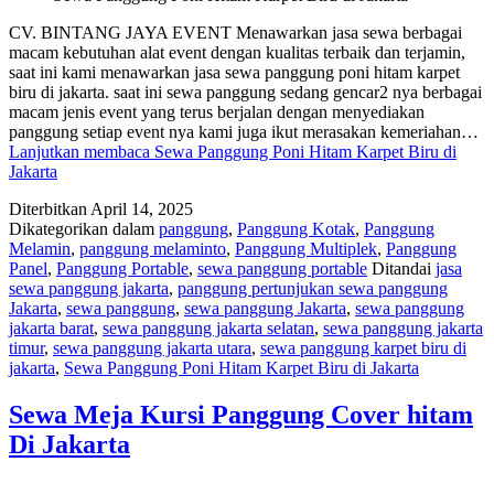
CV. BINTANG JAYA EVENT Menawarkan jasa sewa berbagai
macam kebutuhan alat event dengan kualitas terbaik dan terjamin,
saat ini kami menawarkan jasa sewa panggung poni hitam karpet
biru di jakarta. saat ini sewa panggung sedang gencar2 nya berbagai
macam jenis event yang terus berjalan dengan menyediakan
panggung setiap event nya kami juga ikut merasakan kemeriahan…
Lanjutkan membaca
Sewa Panggung Poni Hitam Karpet Biru di
Jakarta
Diterbitkan
April 14, 2025
Dikategorikan dalam
panggung
,
Panggung Kotak
,
Panggung
Melamin
,
panggung melaminto
,
Panggung Multiplek
,
Panggung
Panel
,
Panggung Portable
,
sewa panggung portable
Ditandai
jasa
sewa panggung jakarta
,
panggung pertunjukan sewa panggung
Jakarta
,
sewa panggung
,
sewa panggung Jakarta
,
sewa panggung
jakarta barat
,
sewa panggung jakarta selatan
,
sewa panggung jakarta
timur
,
sewa panggung jakarta utara
,
sewa panggung karpet biru di
jakarta
,
Sewa Panggung Poni Hitam Karpet Biru di Jakarta
Sewa Meja Kursi Panggung Cover hitam
Di Jakarta