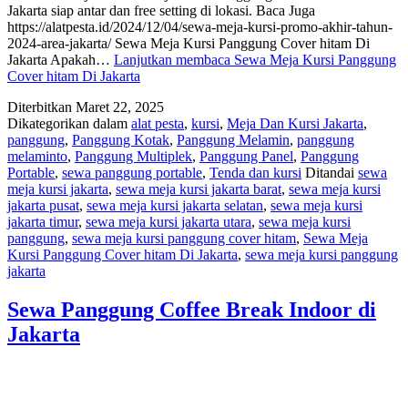
Jakarta siap antar dan free setting di lokasi. Baca Juga
https://alatpesta.id/2024/12/04/sewa-meja-kursi-promo-akhir-tahun-
2024-area-jakarta/ Sewa Meja Kursi Panggung Cover hitam Di
Jakarta Apakah…
Lanjutkan membaca
Sewa Meja Kursi Panggung
Cover hitam Di Jakarta
Diterbitkan
Maret 22, 2025
Dikategorikan dalam
alat pesta
,
kursi
,
Meja Dan Kursi Jakarta
,
panggung
,
Panggung Kotak
,
Panggung Melamin
,
panggung
melaminto
,
Panggung Multiplek
,
Panggung Panel
,
Panggung
Portable
,
sewa panggung portable
,
Tenda dan kursi
Ditandai
sewa
meja kursi jakarta
,
sewa meja kursi jakarta barat
,
sewa meja kursi
jakarta pusat
,
sewa meja kursi jakarta selatan
,
sewa meja kursi
jakarta timur
,
sewa meja kursi jakarta utara
,
sewa meja kursi
panggung
,
sewa meja kursi panggung cover hitam
,
Sewa Meja
Kursi Panggung Cover hitam Di Jakarta
,
sewa meja kursi panggung
jakarta
Sewa Panggung Coffee Break Indoor di
Jakarta