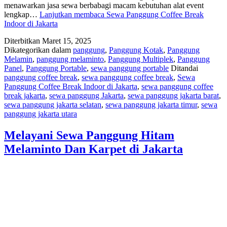
menawarkan jasa sewa berbabagi macam kebutuhan alat event
lengkap…
Lanjutkan membaca
Sewa Panggung Coffee Break
Indoor di Jakarta
Diterbitkan
Maret 15, 2025
Dikategorikan dalam
panggung
,
Panggung Kotak
,
Panggung
Melamin
,
panggung melaminto
,
Panggung Multiplek
,
Panggung
Panel
,
Panggung Portable
,
sewa panggung portable
Ditandai
panggung coffee break
,
sewa panggung coffee break
,
Sewa
Panggung Coffee Break Indoor di Jakarta
,
sewa panggung coffee
break jakarta
,
sewa panggung Jakarta
,
sewa panggung jakarta barat
,
sewa panggung jakarta selatan
,
sewa panggung jakarta timur
,
sewa
panggung jakarta utara
Melayani Sewa Panggung Hitam
Melaminto Dan Karpet di Jakarta