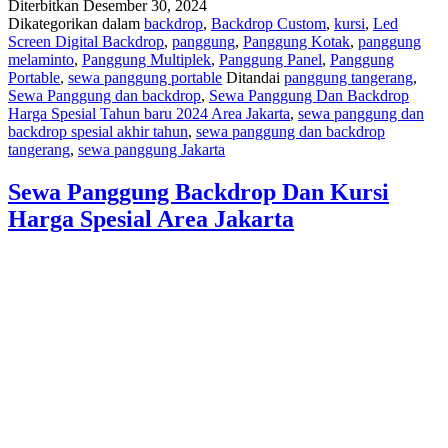
Diterbitkan
Desember 30, 2024
Dikategorikan dalam
backdrop
,
Backdrop Custom
,
kursi
,
Led
Screen Digital Backdrop
,
panggung
,
Panggung Kotak
,
panggung
melaminto
,
Panggung Multiplek
,
Panggung Panel
,
Panggung
Portable
,
sewa panggung portable
Ditandai
panggung tangerang
,
Sewa Panggung dan backdrop
,
Sewa Panggung Dan Backdrop
Harga Spesial Tahun baru 2024 Area Jakarta
,
sewa panggung dan
backdrop spesial akhir tahun
,
sewa panggung dan backdrop
tangerang
,
sewa panggung Jakarta
Sewa Panggung Backdrop Dan Kursi
Harga Spesial Area Jakarta