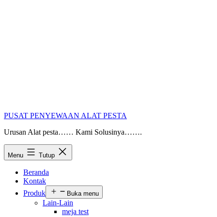
PUSAT PENYEWAAN ALAT PESTA
Urusan Alat pesta…… Kami Solusinya…….
Menu
Tutup
Beranda
Kontak
Produk
Buka menu
Lain-Lain
meja test