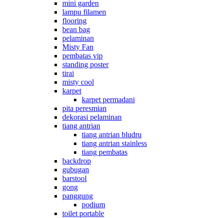
mini garden
lampu filamen
flooring
bean bag
pelaminan
Misty Fan
pembatas vip
standing poster
tirai
misty cool
karpet
karpet permadani
pita peresmian
dekorasi pelaminan
tiang antrian
tiang antrian bludru
tiang antrian stainless
tiang pembatas
backdrop
gubugan
barstool
gong
panggung
podium
toilet portable