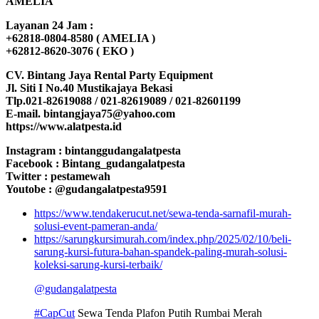
AMELIA
Layanan 24 Jam :
+62818-0804-8580 ( AMELIA )
+62812-8620-3076 ( EKO )
CV. Bintang Jaya Rental Party Equipment
Jl. Siti I No.40 Mustikajaya Bekasi
Tlp.021-82619088 / 021-82619089 / 021-82601199
E-mail. bintangjaya75@yahoo.com
https://www.alatpesta.id
Instagram : bintanggudangalatpesta
Facebook : Bintang_gudangalatpesta
Twitter : pestamewah
Youtobe : @gudangalatpesta9591
https://www.tendakerucut.net/sewa-tenda-sarnafil-murah-
solusi-event-pameran-anda/
https://sarungkursimurah.com/index.php/2025/02/10/beli-
sarung-kursi-futura-bahan-spandek-paling-murah-solusi-
koleksi-sarung-kursi-terbaik/
@gudangalatpesta
#CapCut
Sewa Tenda Plafon Putih Rumbai Merah