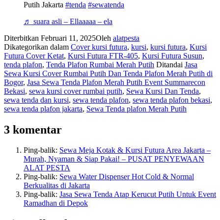
Putih Jakarta
#tenda
#sewatenda
♬ suara asli – Ellaaaaa – ela
Diterbitkan
Februari 11, 2025
Oleh
alatpesta
Dikategorikan dalam
Cover kursi futura
,
kursi
,
kursi futura
,
Kursi
Futura Cover Ketat
,
Kursi Futura FTR-405
,
Kursi Futura Susun
,
tenda plafon
,
Tenda Plafon Rumbai Merah Putih
Ditandai
Jasa
Sewa Kursi Cover Rumbai Putih Dan Tenda Plafon Merah Putih di
Bogor
,
Jasa Sewa Tenda Plafon Merah Putih Event Summarecon
Bekasi
,
sewa kursi cover rumbai putih
,
Sewa Kursi Dan Tenda
,
sewa tenda dan kursi
,
sewa tenda plafon
,
sewa tenda plafon bekasi
,
sewa tenda plafon jakarta
,
Sewa Tenda plafon Merah Putih
3 komentar
Ping-balik:
Sewa Meja Kotak & Kursi Futura Area Jakarta –
Murah, Nyaman & Siap Pakai! – PUSAT PENYEWAAN
ALAT PESTA
Ping-balik:
Sewa Water Dispenser Hot Cold & Normal
Berkualitas di Jakarta
Ping-balik:
Jasa Sewa Tenda Atap Kerucut Putih Untuk Event
Ramadhan di Depok