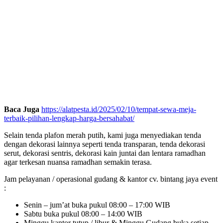
Baca Juga
https://alatpesta.id/2025/02/10/tempat-sewa-meja-
terbaik-pilihan-lengkap-harga-bersahabat/
Selain tenda plafon merah putih, kami juga menyediakan tenda
dengan dekorasi lainnya seperti tenda transparan, tenda dekorasi
serut, dekorasi sentris, dekorasi kain juntai dan lentara ramadhan
agar terkesan nuansa ramadhan semakin terasa.
Jam pelayanan / operasional gudang & kantor cv. bintang jaya event
:
Senin – jum’at buka pukul 08:00 – 17:00 WIB
Sabtu buka pukul 08:00 – 14:00 WIB
Minggu kantor tutup / libur & Minggu Gudang buka setiap