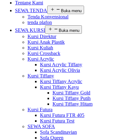
Tentang Kami
SEWA TENDA
Buka menu
Tenda Konvensional
tenda plafon
SEWA KURSI
Buka menu
Kursi Direktur
Kursi Anak Plastik
Kursi Kuliah
Kursi Crossback
Kursi Acrylic
Kursi Acrylic Tiffany
Kursi Acrylic Olivia
Kursi Tiffany
Kursi Tiffany Acrylic
Kursi Tiffany Kayu
Kursi Tiffany Gold
Kursi Tiffany Putih
Kursi Tiffany Hitam
Kursi Futura
Kursi Futura FTR 405
Kursi Futura Test
SEWA SOFA
Sofa Scandinavian
Sofa Queen