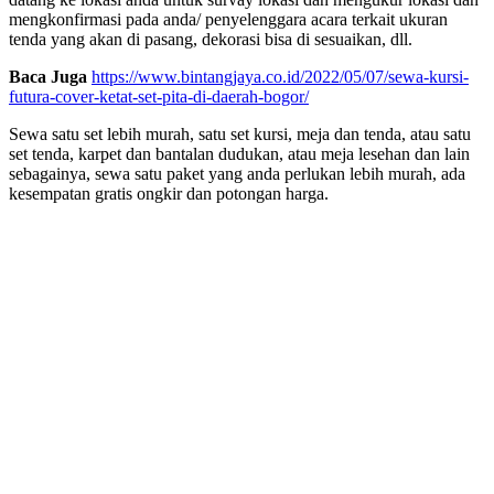
mengkonfirmasi pada anda/ penyelenggara acara terkait ukuran
tenda yang akan di pasang, dekorasi bisa di sesuaikan, dll.
Baca Juga
https://www.bintangjaya.co.id/2022/05/07/sewa-kursi-
futura-cover-ketat-set-pita-di-daerah-bogor/
Sewa satu set lebih murah, satu set kursi, meja dan tenda, atau satu
set tenda, karpet dan bantalan dudukan, atau meja lesehan dan lain
sebagainya, sewa satu paket yang anda perlukan lebih murah, ada
kesempatan gratis ongkir dan potongan harga.