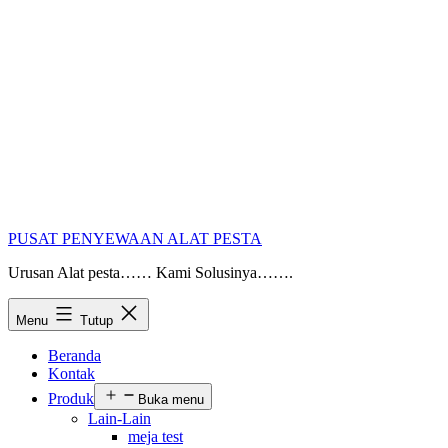
PUSAT PENYEWAAN ALAT PESTA
Urusan Alat pesta…… Kami Solusinya…….
Menu
Tutup
Beranda
Kontak
Produk
Buka menu
Lain-Lain
meja test