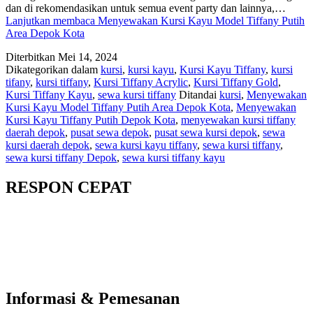
dan di rekomendasikan untuk semua event party dan lainnya,…
Lanjutkan membaca
Menyewakan Kursi Kayu Model Tiffany Putih
Area Depok Kota
Diterbitkan
Mei 14, 2024
Dikategorikan dalam
kursi
,
kursi kayu
,
Kursi Kayu Tiffany
,
kursi
tifany
,
kursi tiffany
,
Kursi Tiffany Acrylic
,
Kursi Tiffany Gold
,
Kursi Tiffany Kayu
,
sewa kursi tiffany
Ditandai
kursi
,
Menyewakan
Kursi Kayu Model Tiffany Putih Area Depok Kota
,
Menyewakan
Kursi Kayu Tiffany Putih Depok Kota
,
menyewakan kursi tiffany
daerah depok
,
pusat sewa depok
,
pusat sewa kursi depok
,
sewa
kursi daerah depok
,
sewa kursi kayu tiffany
,
sewa kursi tiffany
,
sewa kursi tiffany Depok
,
sewa kursi tiffany kayu
RESPON CEPAT
Informasi & Pemesanan