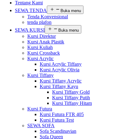
Tentang Kami
SEWA TENDA
Buka menu
Tenda Konvensional
tenda plafon
SEWA KURSI
Buka menu
Kursi Direktur
Kursi Anak Plastik
Kursi Kuliah
Kursi Crossback
Kursi Acrylic
Kursi Acrylic Tiffany
Kursi Acrylic Olivia
Kursi Tiffany
Kursi Tiffany Acrylic
Kursi Tiffany Kayu
Kursi Tiffany Gold
Kursi Tiffany Putih
Kursi Tiffany Hitam
Kursi Futura
Kursi Futura FTR 405
Kursi Futura Test
SEWA SOFA
Sofa Scandinavian
Sofa Queen