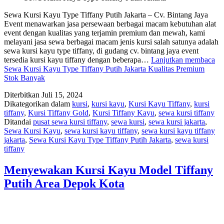
Sewa Kursi Kayu Type Tiffany Putih Jakarta – Cv. Bintang Jaya
Event menawarkan jasa persewaan berbagai macam kebutuhan alat
event dengan kualitas yang terjamin premium dan mewah, kami
melayani jasa sewa berbagai macam jenis kursi salah satunya adalah
sewa kursi kayu type tiffany, di gudang cv. bintang jaya event
tersedia kursi kayu tiffany dengan beberapa…
Lanjutkan membaca
Sewa Kursi Kayu Type Tiffany Putih Jakarta Kualitas Premium
Stok Banyak
Diterbitkan
Juli 15, 2024
Dikategorikan dalam
kursi
,
kursi kayu
,
Kursi Kayu Tiffany
,
kursi
tiffany
,
Kursi Tiffany Gold
,
Kursi Tiffany Kayu
,
sewa kursi tiffany
Ditandai
pusat sewa kursi tiffany
,
sewa kursi
,
sewa kursi jakarta
,
Sewa Kursi Kayu
,
sewa kursi kayu tiffany
,
sewa kursi kayu tiffany
jakarta
,
Sewa Kursi Kayu Type Tiffany Putih Jakarta
,
sewa kursi
tiffany
Menyewakan Kursi Kayu Model Tiffany
Putih Area Depok Kota