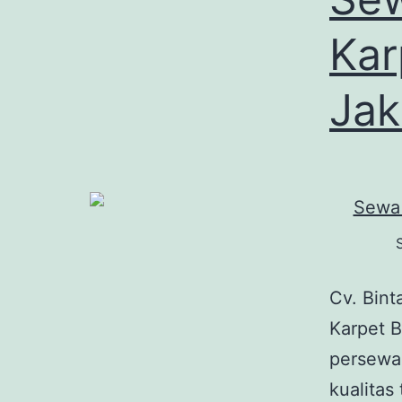
Kar
Jak
Cv. Bin
Karpet B
persewa
kualita