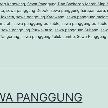
rop karawang
,
Sewa Panggung Dan Backdrop Merah Siap S
rta
,
sewa panggung Depok
,
sewa panggung harapan baru
,
Jakarta
,
sewa panggung Karawang
,
sewa panggung melam
 murah
,
sewa panggung portable
,
sewa panggung portable
,
sewa panggung Purwakarta
,
sewa panggung Subang
,
sew
Tangerang
,
sewa panggung Teluk Jambe
,
Sewa Panggung t
WA PANGGUNG