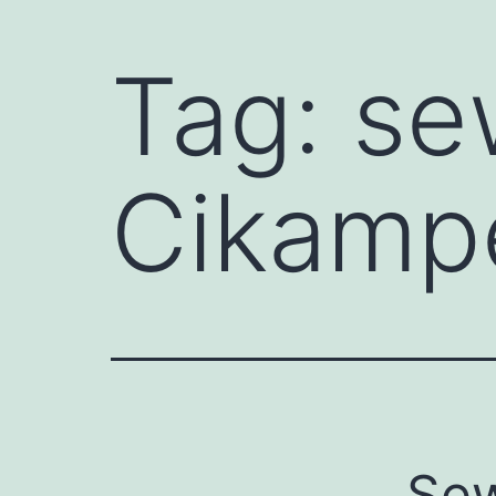
Tag:
se
Cikamp
Sew