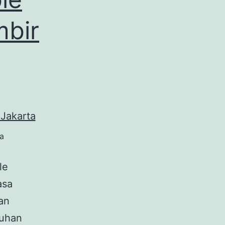
mbir
a
le
asa
an
tuhan