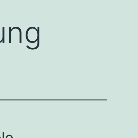
ung
le