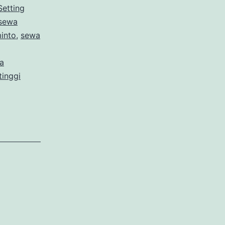
etting
sewa
into
,
sewa
a
inggi