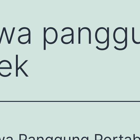
wa pangg
ek
a Panggung Portab