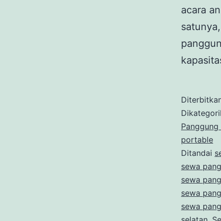
acara a
satunya
panggung
kapasit
Diterbitka
Dikategor
Panggung 
portable
Ditandai
s
sewa pang
sewa pang
sewa pang
sewa pan
selatan
,
Se