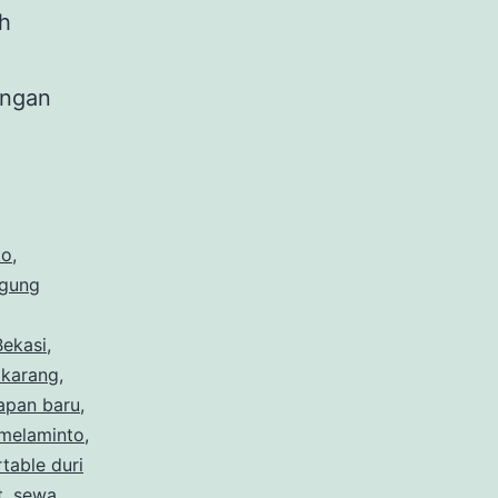
h
dngan
to
,
gung
ekasi
,
ikarang
,
apan baru
,
melaminto
,
table duri
t
,
sewa