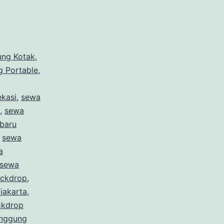
ng Kotak
,
 Portable
,
kasi
,
sewa
,
sewa
baru
,
sewa
a
sewa
ackdrop
,
jakarta
,
ckdrop
nggung