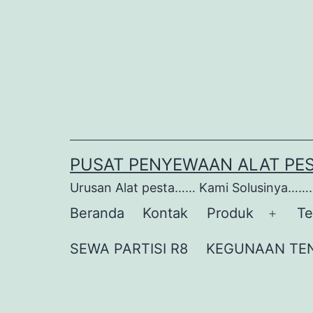
Lewati
ke
konten
PUSAT PENYEWAAN ALAT PE
Urusan Alat pesta…… Kami Solusinya…….
Beranda
Kontak
Produk
Te
Buka
menu
SEWA PARTISI R8
KEGUNAAN TE