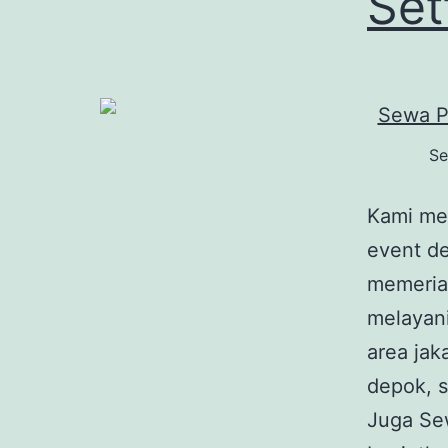
Set
Se
Kami me
event de
memeria
melayan
area jak
depok, s
Juga Se