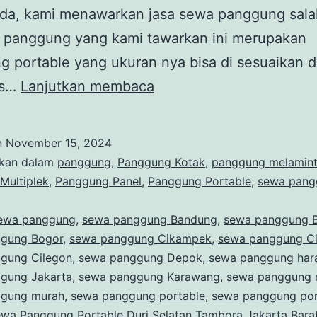
nda, kami menawarkan jasa sewa panggung sala
, panggung yang kami tawarkan ini merupakan
 portable yang ukuran nya bisa di sesuaikan 
Sewa
as…
Lanjutkan membaca
Panggung
Portable
n
November 15, 2024
Karpet
ikan dalam
panggung
,
Panggung Kotak
,
panggung melamin
Biru
Multiplek
,
Panggung Panel
,
Panggung Portable
,
sewa pang
Daerah
ewa panggung
,
sewa panggung Bandung
,
sewa panggung B
Gambir
gung Bogor
,
sewa panggung Cikampek
,
sewa panggung C
Jakarta
gung Cilegon
,
sewa panggung Depok
,
sewa panggung har
gung Jakarta
,
sewa panggung Karawang
,
sewa panggung 
ggung murah
,
sewa panggung portable
,
sewa panggung por
wa Panggung Portable Duri Selatan Tambora Jakarta Bara