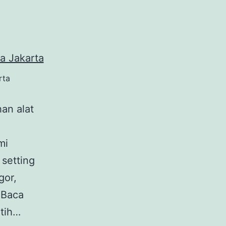
rta
an alat
mi
setting
gor,
 Baca
utih…