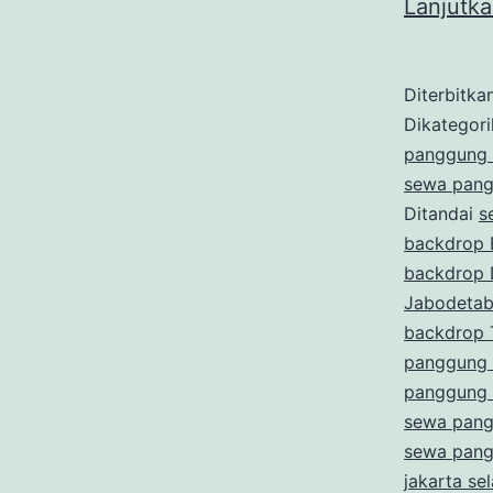
Lanjutk
Diterbitka
Dikategor
panggung 
sewa pang
Ditandai
s
backdrop 
backdrop
Jabodeta
backdrop 
panggung 
panggung 
sewa pang
sewa pang
jakarta se