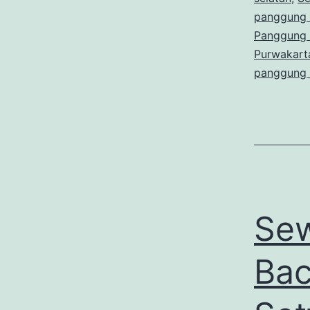
panggung p
Panggung 
Purwakart
panggung 
Se
Bac