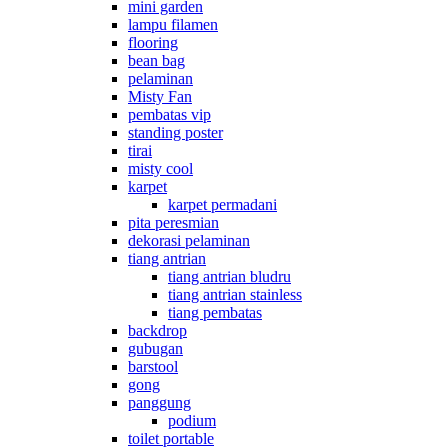
mini garden
lampu filamen
flooring
bean bag
pelaminan
Misty Fan
pembatas vip
standing poster
tirai
misty cool
karpet
karpet permadani
pita peresmian
dekorasi pelaminan
tiang antrian
tiang antrian bludru
tiang antrian stainless
tiang pembatas
backdrop
gubugan
barstool
gong
panggung
podium
toilet portable