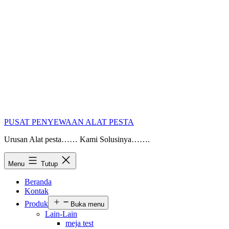
PUSAT PENYEWAAN ALAT PESTA
Urusan Alat pesta…… Kami Solusinya…….
Menu
Tutup
Beranda
Kontak
Produk
Buka menu
Lain-Lain
meja test