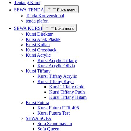
Tentang Kami
SEWA TENDA
Buka menu
Tenda Konvensional
tenda plafon
SEWA KURSI
Buka menu
Kursi Direktur
Kursi Anak Plastik
Kursi Kuliah
Kursi Crossback
Kursi Acrylic
Kursi Acrylic Tiffany
Kursi Acrylic Olivia
Kursi Tiffany
Kursi Tiffany Acrylic
Kursi Tiffany Kayu
Kursi Tiffany Gold
Kursi Tiffany Putih
Kursi Tiffany Hitam
Kursi Futura
Kursi Futura FTR 405
Kursi Futura Test
SEWA SOFA
Sofa Scandinavian
Sofa Queen