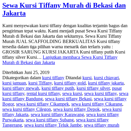
Sewa Kursi Tiffany Murah di Bekasi dan
Jakarta
Kami menyewakan kursi tiffany dengan kualitas terjamin bagus dan
pengiriman tepat waktu. Kami menjadi pusat Sewa Kursi Tiffany
Murah di Bekasi dan Jakarta dan sekitarnya. Sewa Kursi Tiffany
Murah JUAL SCAFFOLDING BERKUALITAS Kursi tiffany
tersedia dalam tiga pilihan warna menarik dan terlaris yaitu :
GROSIR SARUNG KURSI JAKARTA Kursi tiffany putih Kursi
tiffany silver Kursi…
Lanjutkan membaca
Sewa Kursi Tiffany
Murah di Bekasi dan Jakarta
Diterbitkan
Juni 25, 2019
Dikategorikan dalam
kursi tiffany
Ditandai
kursi
,
kursi chiavari
,
kursi jamuan
,
kursi Tiffany
,
kursi tiffany gold
,
kursi tiffany jakarta
,
kursi tiffany mewah
,
kursi tiffany putih
,
kursi tiffany silver
,
pusat
kursi tiffany
,
rental kursi tiffany
,
sewa kursi
,
sewa kursi tiffany
,
sewa
kursi tiffany Bandung
,
sewa kursi tiffany Bekasi
,
sewa kursi tiffany
Bogor
,
sewa kursi tiffany Cikampek
,
sewa kursi tiffany Cikarang
,
sewa kursi tiffany Cilegon
,
sewa kursi tiffany Depok
,
sewa kursi
tiffany Jakarta
,
sewa kursi tiffany Karawang
,
sewa kursi tiffany
Purwakarta
,
sewa kursi tiffany Subang
,
sewa kursi tiffany
Tangerang
,
sewa kursi tiffany Teluk Jambe
,
sewa tiffany murah