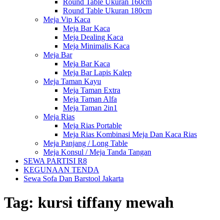
Round Table Ukuran 160cm
Round Table Ukuran 180cm
Meja Vip Kaca
Meja Bar Kaca
Meja Dealing Kaca
Meja Minimalis Kaca
Meja Bar
Meja Bar Kaca
Meja Bar Lapis Kalep
Meja Taman Kayu
Meja Taman Extra
Meja Taman Alfa
Meja Taman 2in1
Meja Rias
Meja Rias Portable
Meja Rias Kombinasi Meja Dan Kaca Rias
Meja Panjang / Long Table
Meja Konsul / Meja Tanda Tangan
SEWA PARTISI R8
KEGUNAAN TENDA
Sewa Sofa Dan Barstool Jakarta
Tag:
kursi tiffany mewah