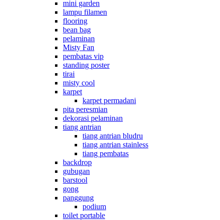
mini garden
lampu filamen
flooring
bean bag
pelaminan
Misty Fan
pembatas vip
standing poster
tirai
misty cool
karpet
karpet permadani
pita peresmian
dekorasi pelaminan
tiang antrian
tiang antrian bludru
tiang antrian stainless
tiang pembatas
backdrop
gubugan
barstool
gong
panggung
podium
toilet portable