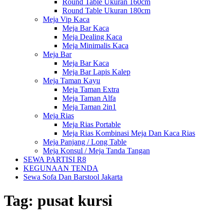
Round Table Ukuran 160cm
Round Table Ukuran 180cm
Meja Vip Kaca
Meja Bar Kaca
Meja Dealing Kaca
Meja Minimalis Kaca
Meja Bar
Meja Bar Kaca
Meja Bar Lapis Kalep
Meja Taman Kayu
Meja Taman Extra
Meja Taman Alfa
Meja Taman 2in1
Meja Rias
Meja Rias Portable
Meja Rias Kombinasi Meja Dan Kaca Rias
Meja Panjang / Long Table
Meja Konsul / Meja Tanda Tangan
SEWA PARTISI R8
KEGUNAAN TENDA
Sewa Sofa Dan Barstool Jakarta
Tag:
pusat kursi