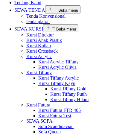
Tentang Kami
SEWA TENDA
Buka menu
Tenda Konvensional
tenda plafon
SEWA KURSI
Buka menu
Kursi Direktur
Kursi Anak Plastik
Kursi Kuliah
Kursi Crossback
Kursi Acrylic
Kursi Acrylic Tiffany
Kursi Acrylic Olivia
Kursi Tiffany
Kursi Tiffany Acrylic
Kursi Tiffany Kayu
Kursi Tiffany Gold
Kursi Tiffany Putih
Kursi Tiffany Hitam
Kursi Futura
Kursi Futura FTR 405
Kursi Futura Test
SEWA SOFA
Sofa Scandinavian
Sofa Queen