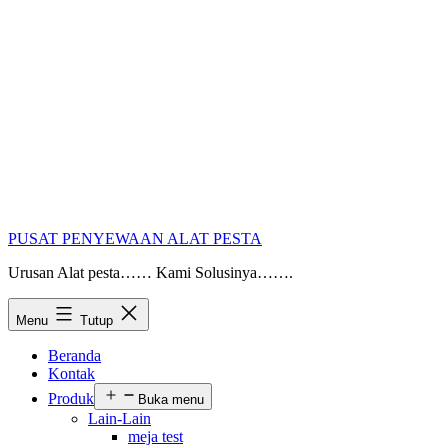
PUSAT PENYEWAAN ALAT PESTA
Urusan Alat pesta…… Kami Solusinya…….
Menu
Tutup
Beranda
Kontak
Produk
Buka menu
Lain-Lain
meja test