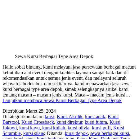
Sewa Kursi Berbagai Type Area Depok
Hallo sobat bintang, kami melayani jasa persewaan berbagai macam
kebutuhan alat event dengan kualitas layanan sangat baik dan di
rekomendasikan untuk semua jenis event, dan melayani seluruh
wilayah jabodetabek dan sekitarnya, kami menawarkan jasa sewa
kursi berbagai type area depok, simak selengkapnya artikel kami
tentang macam – macam jenis kursi. Maca – macam jenis kursi…
Lanjutkan membaca
Sewa Kursi Berbagai Type Area Depok
Diterbitkan
Maret 25, 2024
Dikategorikan dalam
kursi
,
Kursi Akrilik
,
kursi anak
,
Kursi
Barstool
,
Kursi Crossback
,
kursi direktur
,
kursi futura
,
Kursi
Jokowi
,
kursi kayu
,
kursi kuliah
,
kursi olivia
,
kursi puff
,
Kursi
Scramble
,
kursi silang
Ditandai
kursi depok
,
sewa berbagai kursi
,
sewa kursi
,
sewa kursi berbagai type
,
Sewa Kursi Berbagai Type