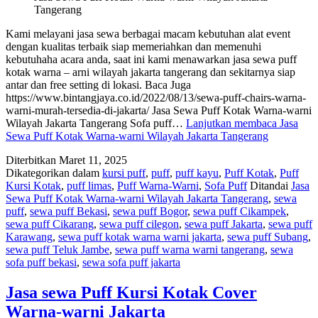
Tangerang
Kami melayani jasa sewa berbagai macam kebutuhan alat event
dengan kualitas terbaik siap memeriahkan dan memenuhi
kebutuhaha acara anda, saat ini kami menawarkan jasa sewa puff
kotak warna – arni wilayah jakarta tangerang dan sekitarnya siap
antar dan free setting di lokasi. Baca Juga
https://www.bintangjaya.co.id/2022/08/13/sewa-puff-chairs-warna-
warni-murah-tersedia-di-jakarta/ Jasa Sewa Puff Kotak Warna-warni
Wilayah Jakarta Tangerang Sofa puff…
Lanjutkan membaca
Jasa
Sewa Puff Kotak Warna-warni Wilayah Jakarta Tangerang
Diterbitkan
Maret 11, 2025
Dikategorikan dalam
kursi puff
,
puff
,
puff kayu
,
Puff Kotak
,
Puff
Kursi Kotak
,
puff limas
,
Puff Warna-Warni
,
Sofa Puff
Ditandai
Jasa
Sewa Puff Kotak Warna-warni Wilayah Jakarta Tangerang
,
sewa
puff
,
sewa puff Bekasi
,
sewa puff Bogor
,
sewa puff Cikampek
,
sewa puff Cikarang
,
sewa puff cilegon
,
sewa puff Jakarta
,
sewa puff
Karawang
,
sewa puff kotak warna warni jakarta
,
sewa puff Subang
,
sewa puff Teluk Jambe
,
sewa puff warna warni tangerang
,
sewa
sofa puff bekasi
,
sewa sofa puff jakarta
Jasa sewa Puff Kursi Kotak Cover
Warna-warni Jakarta