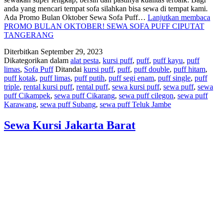
anda yang mencari tempat sofa silahkan bisa sewa di tempat kami.
Ada Promo Bulan Oktober Sewa Sofa Puff…
Lanjutkan membaca
PROMO BULAN OKTOBER! SEWA SOFA PUFF CIPUTAT
TANGERANG
Diterbitkan
September 29, 2023
Dikategorikan dalam
alat pesta
,
kursi puff
,
puff
,
puff kayu
,
puff
limas
,
Sofa Puff
Ditandai
kursi puff
,
puff
,
puff double
,
puff hitam
,
puff kotak
,
puff limas
,
puff putih
,
puff segi enam
,
puff single
,
puff
triple
,
rental kursi puff
,
rental puff
,
sewa kursi puff
,
sewa puff
,
sewa
puff Cikampek
,
sewa puff Cikarang
,
sewa puff cilegon
,
sewa puff
Karawang
,
sewa puff Subang
,
sewa puff Teluk Jambe
Sewa Kursi Jakarta Barat