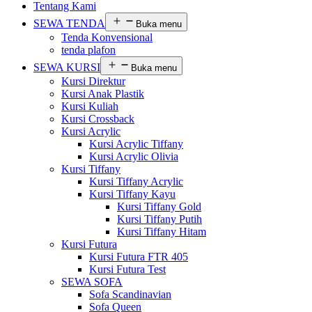
Tentang Kami
SEWA TENDA
Buka menu
Tenda Konvensional
tenda plafon
SEWA KURSI
Buka menu
Kursi Direktur
Kursi Anak Plastik
Kursi Kuliah
Kursi Crossback
Kursi Acrylic
Kursi Acrylic Tiffany
Kursi Acrylic Olivia
Kursi Tiffany
Kursi Tiffany Acrylic
Kursi Tiffany Kayu
Kursi Tiffany Gold
Kursi Tiffany Putih
Kursi Tiffany Hitam
Kursi Futura
Kursi Futura FTR 405
Kursi Futura Test
SEWA SOFA
Sofa Scandinavian
Sofa Queen