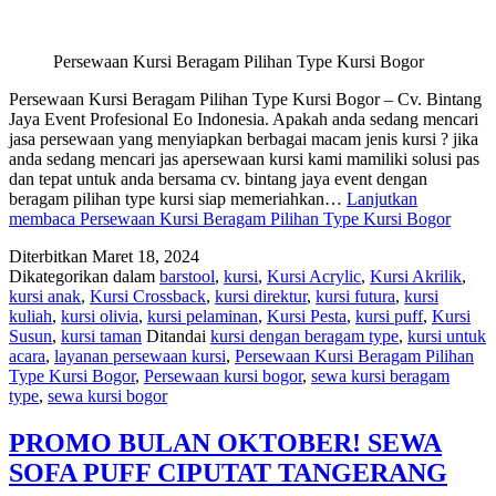
Persewaan Kursi Beragam Pilihan Type Kursi Bogor
Persewaan Kursi Beragam Pilihan Type Kursi Bogor – Cv. Bintang
Jaya Event Profesional Eo Indonesia. Apakah anda sedang mencari
jasa persewaan yang menyiapkan berbagai macam jenis kursi ? jika
anda sedang mencari jas apersewaan kursi kami mamiliki solusi pas
dan tepat untuk anda bersama cv. bintang jaya event dengan
beragam pilihan type kursi siap memeriahkan…
Lanjutkan
membaca
Persewaan Kursi Beragam Pilihan Type Kursi Bogor
Diterbitkan
Maret 18, 2024
Dikategorikan dalam
barstool
,
kursi
,
Kursi Acrylic
,
Kursi Akrilik
,
kursi anak
,
Kursi Crossback
,
kursi direktur
,
kursi futura
,
kursi
kuliah
,
kursi olivia
,
kursi pelaminan
,
Kursi Pesta
,
kursi puff
,
Kursi
Susun
,
kursi taman
Ditandai
kursi dengan beragam type
,
kursi untuk
acara
,
layanan persewaan kursi
,
Persewaan Kursi Beragam Pilihan
Type Kursi Bogor
,
Persewaan kursi bogor
,
sewa kursi beragam
type
,
sewa kursi bogor
PROMO BULAN OKTOBER! SEWA
SOFA PUFF CIPUTAT TANGERANG