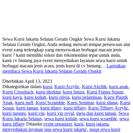
Sewa Kursi Jakarta Selatan Geratis Ongkir Sewa Kursi Jakarta
Selatan Geratis Ongkir, Anda sedang mencari tempat persewaan alat
event yang terlengkap yang menyewakan berbagai macam jenis
kursi ? kami memiliki solusi dan rekomendasi tepat untuk anda,
kami cv bintang jaya event menyediakan layanan sewa kursi untuk
berbagai macam jenis acara, jenis kursi di cv bintang…
Lanjutkan
membaca
Sewa Kursi Jakarta Selatan Geratis Ongkir
Diterbitkan
April 13, 2023
Dikategorikan dalam
kursi
,
Kursi Acrylic
,
Kursi Akrilik
,
kursi anak
,
Kursi Crossback
,
kursi direktur
,
kursi futura
,
Kursi Futura Susun
,
kursi kayu
,
kursi kuliah
,
kursi olivia
,
kursi pelaminan
,
Kursi Plastik
Anak
,
kursi puff
,
Kursi Scramble
,
Kursi Seminar
,
kursi silang
,
Kursi
Susun
,
kursi taman
,
kursi tifany
,
kursi tiffany
,
Kursi Tiffany Acrylic
,
kursi tunggu
,
kursi vip
,
kursi vip royal
,
meja dan kursi taman
,
Sewa
Kursi Jakarta Selatan
,
sewa kursi kuliah
,
sewa kursi scramble
,
sewa
kursi tiffany
Ditandai
event organizer
,
kursi
,
kursi jakarta
,
menyediakan layanan jasa sewa kursi jakarta'
,
pusat sewa kursi