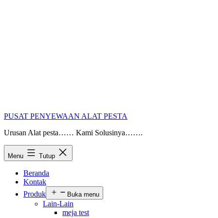
PUSAT PENYEWAAN ALAT PESTA
Urusan Alat pesta…… Kami Solusinya…….
Menu
Tutup
Beranda
Kontak
Produk
Buka menu
Lain-Lain
meja test