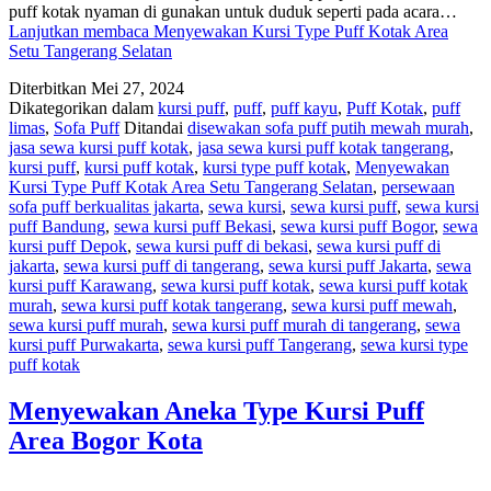
puff kotak nyaman di gunakan untuk duduk seperti pada acara…
Lanjutkan membaca
Menyewakan Kursi Type Puff Kotak Area
Setu Tangerang Selatan
Diterbitkan
Mei 27, 2024
Dikategorikan dalam
kursi puff
,
puff
,
puff kayu
,
Puff Kotak
,
puff
limas
,
Sofa Puff
Ditandai
disewakan sofa puff putih mewah murah
,
jasa sewa kursi puff kotak
,
jasa sewa kursi puff kotak tangerang
,
kursi puff
,
kursi puff kotak
,
kursi type puff kotak
,
Menyewakan
Kursi Type Puff Kotak Area Setu Tangerang Selatan
,
persewaan
sofa puff berkualitas jakarta
,
sewa kursi
,
sewa kursi puff
,
sewa kursi
puff Bandung
,
sewa kursi puff Bekasi
,
sewa kursi puff Bogor
,
sewa
kursi puff Depok
,
sewa kursi puff di bekasi
,
sewa kursi puff di
jakarta
,
sewa kursi puff di tangerang
,
sewa kursi puff Jakarta
,
sewa
kursi puff Karawang
,
sewa kursi puff kotak
,
sewa kursi puff kotak
murah
,
sewa kursi puff kotak tangerang
,
sewa kursi puff mewah
,
sewa kursi puff murah
,
sewa kursi puff murah di tangerang
,
sewa
kursi puff Purwakarta
,
sewa kursi puff Tangerang
,
sewa kursi type
puff kotak
Menyewakan Aneka Type Kursi Puff
Area Bogor Kota