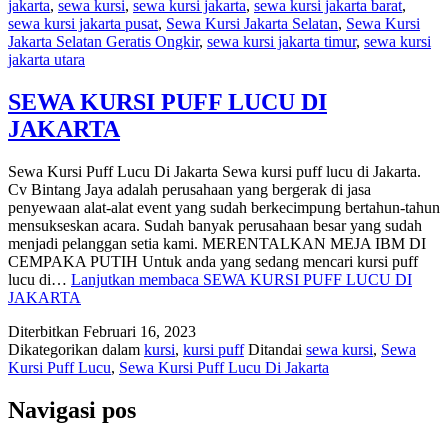
jakarta
,
sewa kursi
,
sewa kursi jakarta
,
sewa kursi jakarta barat
,
sewa kursi jakarta pusat
,
Sewa Kursi Jakarta Selatan
,
Sewa Kursi
Jakarta Selatan Geratis Ongkir
,
sewa kursi jakarta timur
,
sewa kursi
jakarta utara
SEWA KURSI PUFF LUCU DI
JAKARTA
Sewa Kursi Puff Lucu Di Jakarta Sewa kursi puff lucu di Jakarta.
Cv Bintang Jaya adalah perusahaan yang bergerak di jasa
penyewaan alat-alat event yang sudah berkecimpung bertahun-tahun
mensukseskan acara. Sudah banyak perusahaan besar yang sudah
menjadi pelanggan setia kami. MERENTALKAN MEJA IBM DI
CEMPAKA PUTIH Untuk anda yang sedang mencari kursi puff
lucu di…
Lanjutkan membaca
SEWA KURSI PUFF LUCU DI
JAKARTA
Diterbitkan
Februari 16, 2023
Dikategorikan dalam
kursi
,
kursi puff
Ditandai
sewa kursi
,
Sewa
Kursi Puff Lucu
,
Sewa Kursi Puff Lucu Di Jakarta
Navigasi pos