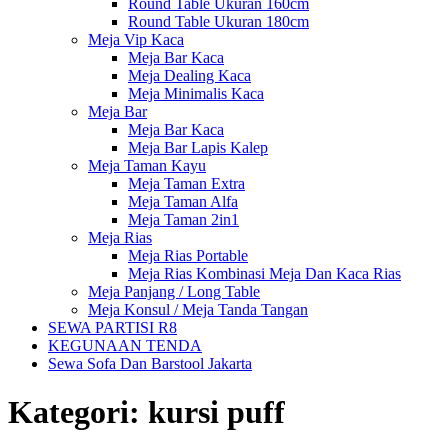
Round Table Ukuran 160cm
Round Table Ukuran 180cm
Meja Vip Kaca
Meja Bar Kaca
Meja Dealing Kaca
Meja Minimalis Kaca
Meja Bar
Meja Bar Kaca
Meja Bar Lapis Kalep
Meja Taman Kayu
Meja Taman Extra
Meja Taman Alfa
Meja Taman 2in1
Meja Rias
Meja Rias Portable
Meja Rias Kombinasi Meja Dan Kaca Rias
Meja Panjang / Long Table
Meja Konsul / Meja Tanda Tangan
SEWA PARTISI R8
KEGUNAAN TENDA
Sewa Sofa Dan Barstool Jakarta
Kategori:
kursi puff