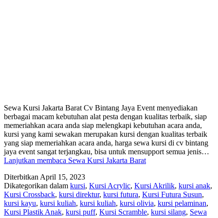
Sewa Kursi Jakarta Barat Cv Bintang Jaya Event menyediakan
berbagai macam kebutuhan alat pesta dengan kualitas terbaik, siap
memeriahkan acara anda siap melengkapi kebutuhan acara anda,
kursi yang kami sewakan merupakan kursi dengan kualitas terbaik
yang siap memeriahkan acara anda, harga sewa kursi di cv bintang
jaya event sangat terjangkau, bisa untuk mensupport semua jenis…
Lanjutkan membaca
Sewa Kursi Jakarta Barat
Diterbitkan
April 15, 2023
Dikategorikan dalam
kursi
,
Kursi Acrylic
,
Kursi Akrilik
,
kursi anak
,
Kursi Crossback
,
kursi direktur
,
kursi futura
,
Kursi Futura Susun
,
kursi kayu
,
kursi kuliah
,
kursi kuliah
,
kursi olivia
,
kursi pelaminan
,
Kursi Plastik Anak
,
kursi puff
,
Kursi Scramble
,
kursi silang
,
Sewa