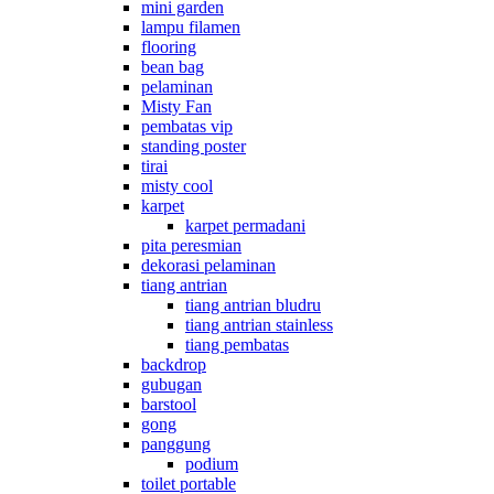
mini garden
lampu filamen
flooring
bean bag
pelaminan
Misty Fan
pembatas vip
standing poster
tirai
misty cool
karpet
karpet permadani
pita peresmian
dekorasi pelaminan
tiang antrian
tiang antrian bludru
tiang antrian stainless
tiang pembatas
backdrop
gubugan
barstool
gong
panggung
podium
toilet portable