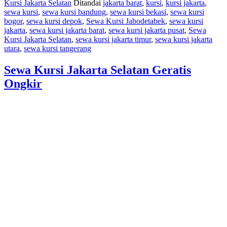
Kursi Jakarta Selatan
Ditandai
jakarta barat
,
kursi
,
kursi jakarta
,
sewa kursi
,
sewa kursi bandung
,
sewa kursi bekasi
,
sewa kursi
bogor
,
sewa kursi depok
,
Sewa Kursi Jabodetabek
,
sewa kursi
jakarta
,
sewa kursi jakarta barat
,
sewa kursi jakarta pusat
,
Sewa
Kursi Jakarta Selatan
,
sewa kursi jakarta timur
,
sewa kursi jakarta
utara
,
sewa kursi tangerang
Sewa Kursi Jakarta Selatan Geratis
Ongkir