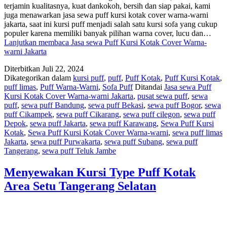
terjamin kualitasnya, kuat dankokoh, bersih dan siap pakai, kami
juga menawarkan jasa sewa puff kursi kotak cover warna-warni
jakarta, saat ini kursi puff menjadi salah satu kursi sofa yang cukup
populer karena memiliki banyak pilihan warna cover, lucu dan…
Lanjutkan membaca
Jasa sewa Puff Kursi Kotak Cover Warna-
warni Jakarta
Diterbitkan
Juli 22, 2024
Dikategorikan dalam
kursi puff
,
puff
,
Puff Kotak
,
Puff Kursi Kotak
,
puff limas
,
Puff Warna-Warni
,
Sofa Puff
Ditandai
Jasa sewa Puff
Kursi Kotak Cover Warna-warni Jakarta
,
pusat sewa puff
,
sewa
puff
,
sewa puff Bandung
,
sewa puff Bekasi
,
sewa puff Bogor
,
sewa
puff Cikampek
,
sewa puff Cikarang
,
sewa puff cilegon
,
sewa puff
Depok
,
sewa puff Jakarta
,
sewa puff Karawang
,
Sewa Puff Kursi
Kotak
,
Sewa Puff Kursi Kotak Cover Warna-warni
,
sewa puff limas
Jakarta
,
sewa puff Purwakarta
,
sewa puff Subang
,
sewa puff
Tangerang
,
sewa puff Teluk Jambe
Menyewakan Kursi Type Puff Kotak
Area Setu Tangerang Selatan