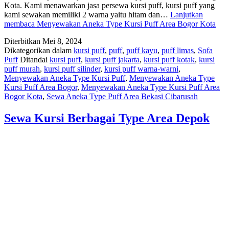
Kota. Kami menawarkan jasa persewa kursi puff, kursi puff yang
kami sewakan memiliki 2 warna yaitu hitam dan…
Lanjutkan
membaca
Menyewakan Aneka Type Kursi Puff Area Bogor Kota
Diterbitkan
Mei 8, 2024
Dikategorikan dalam
kursi puff
,
puff
,
puff kayu
,
puff limas
,
Sofa
Puff
Ditandai
kursi puff
,
kursi puff jakarta
,
kursi puff kotak
,
kursi
puff murah
,
kursi puff silinder
,
kursi puff warna-warni
,
Menyewakan Aneka Type Kursi Puff
,
Menyewakan Aneka Type
Kursi Puff Area Bogor
,
Menyewakan Aneka Type Kursi Puff Area
Bogor Kota
,
Sewa Aneka Type Puff Area Bekasi Cibarusah
Sewa Kursi Berbagai Type Area Depok