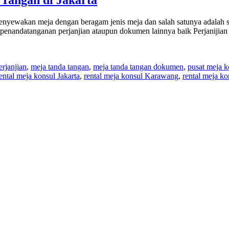
i menyewakan meja dengan beragam jenis meja dan salah satunya 
enandatanganan perjanjian ataupun dokumen lainnya baik Perjanijian an
erjanjian
,
meja tanda tangan
,
meja tanda tangan dokumen
,
pusat meja k
ental meja konsul Jakarta
,
rental meja konsul Karawang
,
rental meja k