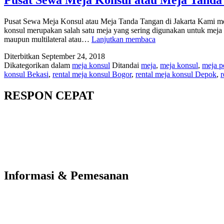
Pusat Sewa Meja Konsul atau Meja Tanda Tangan di Jakarta Kam
konsul merupakan salah satu meja yang sering digunakan untuk meja p
Pusat
maupun multilateral atau…
Lanjutkan membaca
Sewa
Diterbitkan
September 24, 2018
Meja
Dikategorikan dalam
meja konsul
Ditandai
meja
,
meja konsul
,
meja p
Konsul
konsul Bekasi
,
rental meja konsul Bogor
,
rental meja konsul Depok
,
r
atau
Meja
Tanda
RESPON CEPAT
Tangan
di
Jakarta
Informasi & Pemesanan