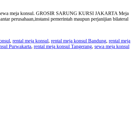
adalah sewa meja konsul. GROSIR SARUNG KURSI JAKARTA Meja
tar perusahaan,instansi pemerintah maupun perjanijian bilateral
onsul
,
rental meja konsul
,
rental meja konsul Bandung
,
rental meja
onsul Purwakarta
,
rental meja konsul Tangerang
,
sewa meja konsul