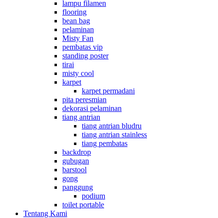
lampu filamen
flooring
bean bag
pelaminan
Misty Fan
pembatas vip
standing poster
tirai
misty cool
karpet
karpet permadani
pita peresmian
dekorasi pelaminan
tiang antrian
tiang antrian bludru
tiang antrian stainless
tiang pembatas
backdrop
gubugan
barstool
gong
panggung
podium
toilet portable
Tentang Kami