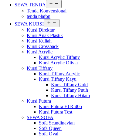
Buka
SEWA TENDA
menu
Tenda Konvensional
tenda plafon
Buka
SEWA KURSI
menu
Kursi Direktur
Kursi Anak Plastik
Kursi Kuliah
Kursi Crossback
Kursi Acrylic
Kursi Acrylic Tiffany
Kursi Acrylic Olivia
Kursi Tiffany
Kursi Tiffany Acrylic
Kursi Tiffany Kayu
Kursi Tiffany Gold
Kursi Tiffany Putih
Kursi Tiffany Hitam
Kursi Futura
Kursi Futura FTR 405
Kursi Futura Test
SEWA SOFA
Sofa Scandinavian
Sofa Queen
Sofa Oval