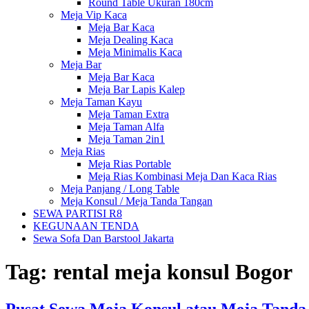
Round Table Ukuran 180cm
Meja Vip Kaca
Meja Bar Kaca
Meja Dealing Kaca
Meja Minimalis Kaca
Meja Bar
Meja Bar Kaca
Meja Bar Lapis Kalep
Meja Taman Kayu
Meja Taman Extra
Meja Taman Alfa
Meja Taman 2in1
Meja Rias
Meja Rias Portable
Meja Rias Kombinasi Meja Dan Kaca Rias
Meja Panjang / Long Table
Meja Konsul / Meja Tanda Tangan
SEWA PARTISI R8
KEGUNAAN TENDA
Sewa Sofa Dan Barstool Jakarta
Tag:
rental meja konsul Bogor
Pusat Sewa Meja Konsul atau Meja Tanda 