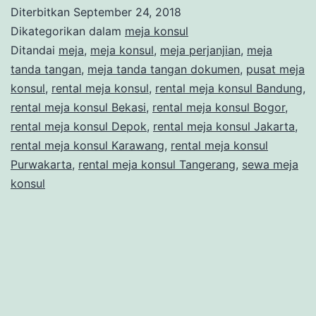
Meja
Diterbitkan
September 24, 2018
Konsul
Dikategorikan dalam
meja konsul
atau
Ditandai
meja
,
meja konsul
,
meja perjanjian
,
meja
tanda tangan
,
meja tanda tangan dokumen
,
pusat meja
Meja
konsul
,
rental meja konsul
,
rental meja konsul Bandung
,
Tanda
rental meja konsul Bekasi
,
rental meja konsul Bogor
,
Tangan
rental meja konsul Depok
,
rental meja konsul Jakarta
,
rental meja konsul Karawang
di
,
rental meja konsul
Purwakarta
,
rental meja konsul Tangerang
,
sewa meja
Jakarta
konsul