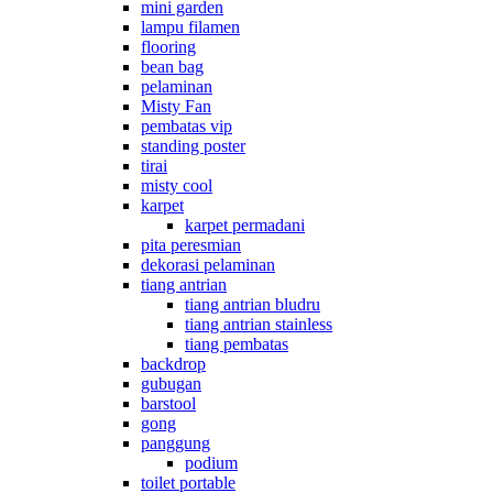
mini garden
lampu filamen
flooring
bean bag
pelaminan
Misty Fan
pembatas vip
standing poster
tirai
misty cool
karpet
karpet permadani
pita peresmian
dekorasi pelaminan
tiang antrian
tiang antrian bludru
tiang antrian stainless
tiang pembatas
backdrop
gubugan
barstool
gong
panggung
podium
toilet portable