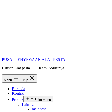
PUSAT PENYEWAAN ALAT PESTA
Urusan Alat pesta…… Kami Solusinya…….
Menu
Tutup
Beranda
Kontak
Produk
Buka menu
Lain-Lain
meja test