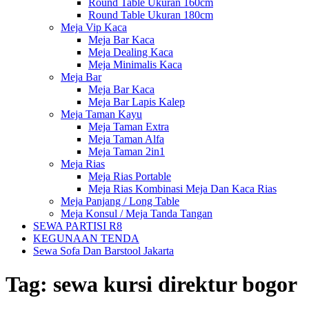
Round Table Ukuran 160cm
Round Table Ukuran 180cm
Meja Vip Kaca
Meja Bar Kaca
Meja Dealing Kaca
Meja Minimalis Kaca
Meja Bar
Meja Bar Kaca
Meja Bar Lapis Kalep
Meja Taman Kayu
Meja Taman Extra
Meja Taman Alfa
Meja Taman 2in1
Meja Rias
Meja Rias Portable
Meja Rias Kombinasi Meja Dan Kaca Rias
Meja Panjang / Long Table
Meja Konsul / Meja Tanda Tangan
SEWA PARTISI R8
KEGUNAAN TENDA
Sewa Sofa Dan Barstool Jakarta
Tag:
sewa kursi direktur bogor