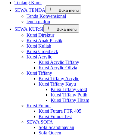
Tentang Kami
SEWA TENDA
Buka menu
Tenda Konvensional
tenda plafon
SEWA KURSI
Buka menu
Kursi Direktur
Kursi Anak Plastik
Kursi Kuliah
Kursi Crossback
Kursi Acrylic
Kursi Acrylic Tiffany
Kursi Acrylic Olivia
Kursi Tiffany
Kursi Tiffany Acrylic
Kursi Tiffany Kayu
Kursi Tiffany Gold
Kursi Tiffany Putih
Kursi Tiffany Hitam
Kursi Futura
Kursi Futura FTR 405
Kursi Futura Test
SEWA SOFA
Sofa Scandinavian
Sofa Queen