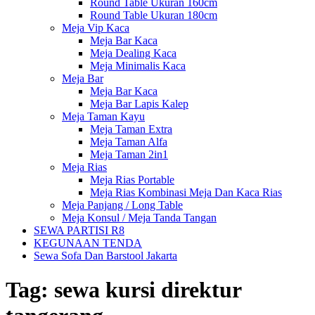
Round Table Ukuran 160cm
Round Table Ukuran 180cm
Meja Vip Kaca
Meja Bar Kaca
Meja Dealing Kaca
Meja Minimalis Kaca
Meja Bar
Meja Bar Kaca
Meja Bar Lapis Kalep
Meja Taman Kayu
Meja Taman Extra
Meja Taman Alfa
Meja Taman 2in1
Meja Rias
Meja Rias Portable
Meja Rias Kombinasi Meja Dan Kaca Rias
Meja Panjang / Long Table
Meja Konsul / Meja Tanda Tangan
SEWA PARTISI R8
KEGUNAAN TENDA
Sewa Sofa Dan Barstool Jakarta
Tag:
sewa kursi direktur