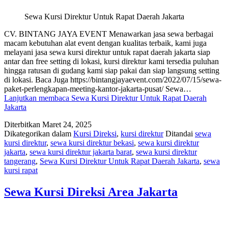
Sewa Kursi Direktur Untuk Rapat Daerah Jakarta
CV. BINTANG JAYA EVENT Menawarkan jasa sewa berbagai
macam kebutuhan alat event dengan kualitas terbaik, kami juga
melayani jasa sewa kursi direktur untuk rapat daerah jakarta siap
antar dan free setting di lokasi, kursi direktur kami tersedia puluhan
hingga ratusan di gudang kami siap pakai dan siap langsung setting
di lokasi. Baca Juga https://bintangjayaevent.com/2022/07/15/sewa-
paket-perlengkapan-meeting-kantor-jakarta-pusat/ Sewa…
Lanjutkan membaca
Sewa Kursi Direktur Untuk Rapat Daerah
Jakarta
Diterbitkan
Maret 24, 2025
Dikategorikan dalam
Kursi Direksi
,
kursi direktur
Ditandai
sewa
kursi direktur
,
sewa kursi direktur bekasi
,
sewa kursi direktur
jakarta
,
sewa kursi direktur jakarta barat
,
sewa kursi direktur
tangerang
,
Sewa Kursi Direktur Untuk Rapat Daerah Jakarta
,
sewa
kursi rapat
Sewa Kursi Direksi Area Jakarta