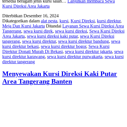
tersedia beragam jenis kursi salah…
Lanjutkan membaca
Sewa
Kursi Direksi Area Jakarta
Diterbitkan
Desember 16, 2024
Dikategorikan dalam
alat pesta
,
kursi
,
Kursi Direksi
,
kursi direktur
,
Meja Dan Kursi Jakarta
Ditandai
Layanan Sewa Kursi Direksi Area
Tangerang
,
sewa kursi direk
,
sewa kursi direksi
,
Sewa Kursi Direksi
Area Jakarta
,
sewa kursi direksi kaki putar
,
sewa Kursi Direksi
tangerang
,
sewa kursi direktur
,
sewa kursi direktur bandung
,
sewa
kursi direktur bekasi
,
sewa kursi direktur bogor
,
Sewa Kursi
Direktur Donati Murah Di Bekasi
,
sewa kursi direktur jakarta
,
sewa
kursi direktur karawang
,
sewa kursi direktur purwakarta
,
sewa kursi
direktur tangerang
Menyewakan Kursi Direksi Kaki Putar
Area Tangerang Banten