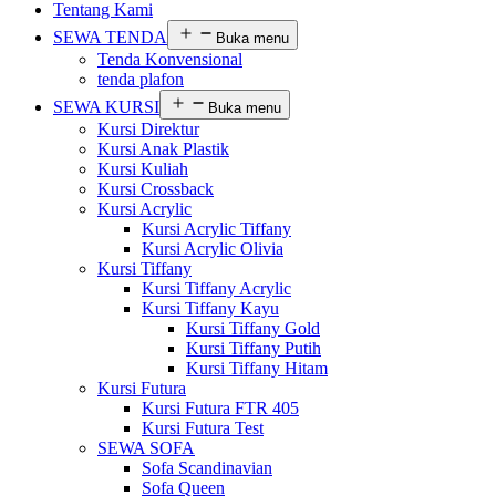
Tentang Kami
SEWA TENDA
Buka menu
Tenda Konvensional
tenda plafon
SEWA KURSI
Buka menu
Kursi Direktur
Kursi Anak Plastik
Kursi Kuliah
Kursi Crossback
Kursi Acrylic
Kursi Acrylic Tiffany
Kursi Acrylic Olivia
Kursi Tiffany
Kursi Tiffany Acrylic
Kursi Tiffany Kayu
Kursi Tiffany Gold
Kursi Tiffany Putih
Kursi Tiffany Hitam
Kursi Futura
Kursi Futura FTR 405
Kursi Futura Test
SEWA SOFA
Sofa Scandinavian
Sofa Queen