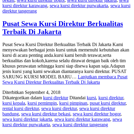
bekasi
,
sewa kursi direktur bogor
,
sewa kursi direktur jakarta
,
sewa
kursi direktur karawang
,
sewa kursi direktur purwakarta
,
sewa kursi
direktur tangerang
Pusat Sewa Kursi Direktur Berkualitas
Terbaik Di Jakarta
Pusat Sewa Kursi Direktur Berkualitas Terbaik Di Jakarta Kami
menyewakan berbagai jenis kursi untuk memenuhi kebutuhan akan
kursi di acara penting anda.kursi kami bersih terawat,serta
berkualitas dan kokoh,karena selalu dirawat dengan baik oleh tim
khusus perawatan sehingga kursi siap disewa kapan saja.Adapun
jenis kursi yang kami sewakan diantaranya kursi direktur. PUSAT
SARUNG KURSI MODEL BARU…
Lanjutkan membaca
Pusat
Sewa Kursi Direktur Berkualitas Terbaik Di Jakarta
Diterbitkan
September 4, 2018
Dikategorikan dalam
kursi direktur
Ditandai
kursi
,
kursi direktur
,
kursi kepala
,
kursi pemimpin
,
kursi pimpinan
,
pusat kursi direktur
,
rental kursi direktur
,
sewa kursi direktur
,
sewa kursi direktur
bandung
,
sewa kursi direktur bekasi
,
sewa kursi direktur bogor
,
sewa kursi direktur jakarta
,
sewa kursi direktur karawang
,
sewa
kursi direktur purwakarta
,
sewa kursi direktur tangerang