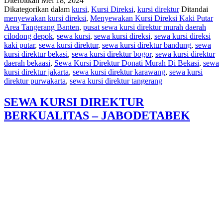
Diterbitkan
Mei 18, 2024
Dikategorikan dalam
kursi
,
Kursi Direksi
,
kursi direktur
Ditandai
menyewakan kursi direksi
,
Menyewakan Kursi Direksi Kaki Putar
Area Tangerang Banten
,
pusat sewa kursi direktur murah daerah
cilodong depok
,
sewa kursi
,
sewa kursi direksi
,
sewa kursi direksi
kaki putar
,
sewa kursi direktur
,
sewa kursi direktur bandung
,
sewa
kursi direktur bekasi
,
sewa kursi direktur bogor
,
sewa kursi direktur
daerah bekaasi
,
Sewa Kursi Direktur Donati Murah Di Bekasi
,
sewa
kursi direktur jakarta
,
sewa kursi direktur karawang
,
sewa kursi
direktur purwakarta
,
sewa kursi direktur tangerang
SEWA KURSI DIREKTUR
BERKUALITAS – JABODETABEK