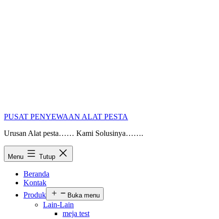
PUSAT PENYEWAAN ALAT PESTA
Urusan Alat pesta…… Kami Solusinya…….
Menu
Tutup
Beranda
Kontak
Produk
Buka menu
Lain-Lain
meja test