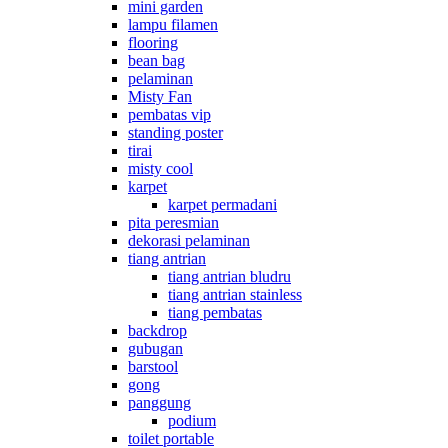
mini garden
lampu filamen
flooring
bean bag
pelaminan
Misty Fan
pembatas vip
standing poster
tirai
misty cool
karpet
karpet permadani
pita peresmian
dekorasi pelaminan
tiang antrian
tiang antrian bludru
tiang antrian stainless
tiang pembatas
backdrop
gubugan
barstool
gong
panggung
podium
toilet portable