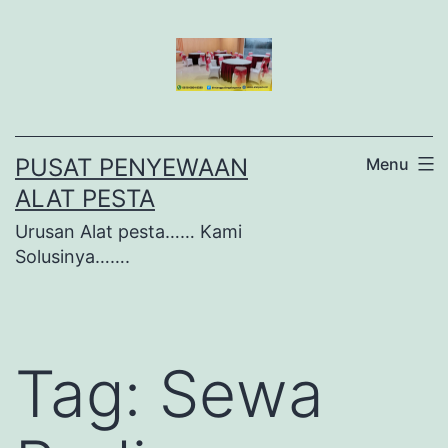
Lewati
ke
konten
PUSAT PENYEWAAN
Menu
ALAT PESTA
Urusan Alat pesta…… Kami
Solusinya…….
Tag:
Sewa