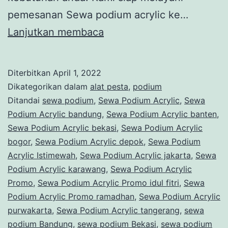
pemesanan Sewa podium acrylic ke…
Sewa
Lanjutkan membaca
Podium
Acrylic
Diterbitkan
April 1, 2022
Promo
Dikategorikan dalam
alat pesta
,
podium
ramadhan
Ditandai
sewa podium
,
Sewa Podium Acrylic
,
Sewa
Podium Acrylic bandung
,
Sewa Podium Acrylic banten
,
Lebih
Sewa Podium Acrylic bekasi
,
Sewa Podium Acrylic
Murah
bogor
,
Sewa Podium Acrylic depok
,
Sewa Podium
dan
Acrylic Istimewah
,
Sewa Podium Acrylic jakarta
,
Sewa
Podium Acrylic karawang
Hemat
,
Sewa Podium Acrylic
Promo
,
Sewa Podium Acrylic Promo idul fitri
,
Sewa
Podium Acrylic Promo ramadhan
,
Sewa Podium Acrylic
purwakarta
,
Sewa Podium Acrylic tangerang
,
sewa
podium Bandung
,
sewa podium Bekasi
,
sewa podium