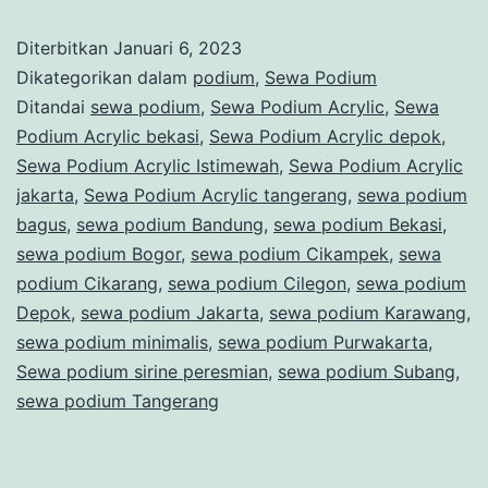
STAINLESS
Diterbitkan
Januari 6, 2023
STEEL
Dikategorikan dalam
podium
,
Sewa Podium
WILAYAH
Ditandai
sewa podium
,
Sewa Podium Acrylic
,
Sewa
Podium Acrylic bekasi
,
Sewa Podium Acrylic depok
,
KEMAYORAN
Sewa Podium Acrylic Istimewah
,
Sewa Podium Acrylic
jakarta
,
Sewa Podium Acrylic tangerang
,
sewa podium
bagus
,
sewa podium Bandung
,
sewa podium Bekasi
,
sewa podium Bogor
,
sewa podium Cikampek
,
sewa
podium Cikarang
,
sewa podium Cilegon
,
sewa podium
Depok
,
sewa podium Jakarta
,
sewa podium Karawang
,
sewa podium minimalis
,
sewa podium Purwakarta
,
Sewa podium sirine peresmian
,
sewa podium Subang
,
sewa podium Tangerang