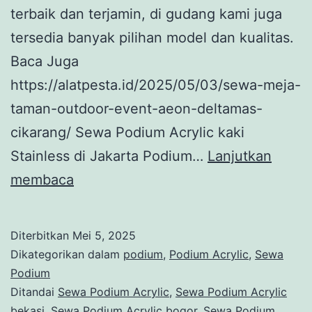
terbaik dan terjamin, di gudang kami juga
tersedia banyak pilihan model dan kualitas.
Baca Juga
https://alatpesta.id/2025/05/03/sewa-meja-
taman-outdoor-event-aeon-deltamas-
cikarang/ Sewa Podium Acrylic kaki
Stainless di Jakarta Podium…
Lanjutkan
Sewa
membaca
Podium
Acrylic
Diterbitkan
Mei 5, 2025
kaki
Dikategorikan dalam
podium
,
Podium Acrylic
,
Sewa
Stainless
Podium
Ditandai
Sewa Podium Acrylic
,
Sewa Podium Acrylic
di
bekasi
,
Sewa Podium Acrylic bogor
,
Sewa Podium