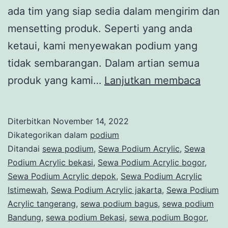
ada tim yang siap sedia dalam mengirim dan
mensetting produk. Seperti yang anda
ketaui, kami menyewakan podium yang
tidak sembarangan. Dalam artian semua
SEW
produk yang kami…
Lanjutkan membaca
PODI
STAI
Diterbitkan
November 14, 2022
PREM
Dikategorikan dalam
podium
24
Ditandai
sewa podium
,
Sewa Podium Acrylic
,
Sewa
Podium Acrylic bekasi
,
Sewa Podium Acrylic bogor
,
JAM
Sewa Podium Acrylic depok
,
Sewa Podium Acrylic
SIAP
Istimewah
,
Sewa Podium Acrylic jakarta
,
Sewa Podium
MELA
Acrylic tangerang
,
sewa podium bagus
,
sewa podium
Bandung
,
sewa podium Bekasi
,
sewa podium Bogor
,