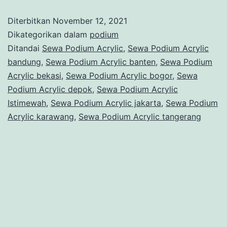
Acrylic
Diterbitkan
November 12, 2021
Istimewah
Dikategorikan dalam
podium
Premium
Ditandai
Sewa Podium Acrylic
,
Sewa Podium Acrylic
bandung
,
Sewa Podium Acrylic banten
,
Sewa Podium
Jakarta
Acrylic bekasi
,
Sewa Podium Acrylic bogor
,
Sewa
Podium Acrylic depok
,
Sewa Podium Acrylic
Istimewah
,
Sewa Podium Acrylic jakarta
,
Sewa Podium
Acrylic karawang
,
Sewa Podium Acrylic tangerang