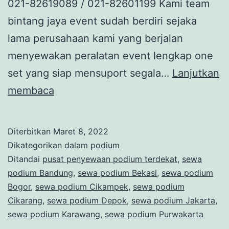
021-82619089 / 021-82601199 Kami team
bintang jaya event sudah berdiri sejaka
lama perusahaan kami yang berjalan
menyewakan peralatan event lengkap one
set yang siap mensuport segala…
Lanjutkan
Sewa
membaca
Podium
Mandiri
Diterbitkan
Maret 8, 2022
Club
Dikategorikan dalam
podium
Kebayoran
Ditandai
pusat penyewaan podium terdekat
,
sewa
podium Bandung
,
sewa podium Bekasi
,
sewa podium
Lama
Bogor
,
sewa podium Cikampek
,
sewa podium
Cikarang
,
sewa podium Depok
,
sewa podium Jakarta
,
sewa podium Karawang
,
sewa podium Purwakarta