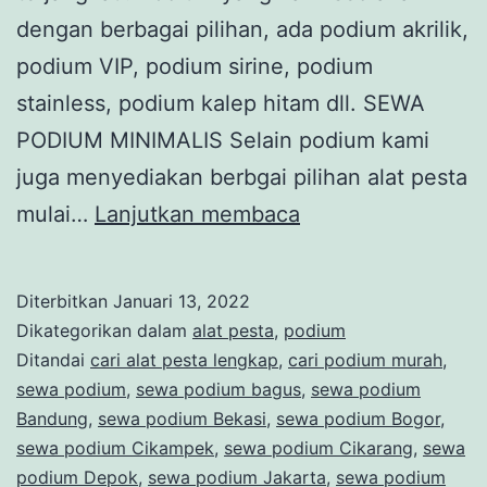
dengan berbagai pilihan, ada podium akrilik,
podium VIP, podium sirine, podium
stainless, podium kalep hitam dll. SEWA
PODIUM MINIMALIS Selain podium kami
juga menyediakan berbgai pilihan alat pesta
Jasa
mulai…
Lanjutkan membaca
Penyedia
Podium
Diterbitkan
Januari 13, 2022
Kayu
Dikategorikan dalam
alat pesta
,
podium
Minimalis
Ditandai
cari alat pesta lengkap
,
cari podium murah
,
sewa podium
,
sewa podium bagus
,
sewa podium
Bandung
,
sewa podium Bekasi
,
sewa podium Bogor
,
sewa podium Cikampek
,
sewa podium Cikarang
,
sewa
podium Depok
,
sewa podium Jakarta
,
sewa podium