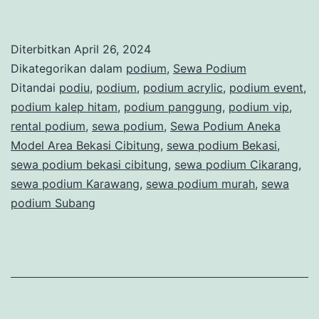
Podium
Aneka
Diterbitkan
April 26, 2024
Model
Dikategorikan dalam
podium
,
Sewa Podium
Area
Ditandai
podiu
,
podium
,
podium acrylic
,
podium event
,
podium kalep hitam
,
podium panggung
,
podium vip
,
Bekasi
rental podium
,
sewa podium
,
Sewa Podium Aneka
Cibitung
Model Area Bekasi Cibitung
,
sewa podium Bekasi
,
sewa podium bekasi cibitung
,
sewa podium Cikarang
,
sewa podium Karawang
,
sewa podium murah
,
sewa
podium Subang