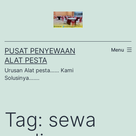
Lewati
ke
konten
PUSAT PENYEWAAN
Menu
ALAT PESTA
Urusan Alat pesta…… Kami
Solusinya…….
Tag:
sewa