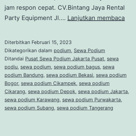
jam respon cepat. CV.Bintang Jaya Rental
Pus
Party Equipment Jl.…
Lanjutkan membaca
Se
Pod
Diterbitkan
Februari 15, 2023
Jak
Dikategorikan dalam
podium
,
Sewa Podium
Pus
Ditandai
Pusat Sewa Podium Jakarta Pusat
,
sewa
podiu
,
sewa podium
,
sewa podium bagus
,
sewa
podium Bandung
,
sewa podium Bekasi
,
sewa podium
Bogor
,
sewa podium Cikampek
,
sewa podium
Cikarang
,
sewa podium Depok
,
sewa podium Jakarta
,
sewa podium Karawang
,
sewa podium Purwakarta
,
sewa podium Subang
,
sewa podium Tangerang