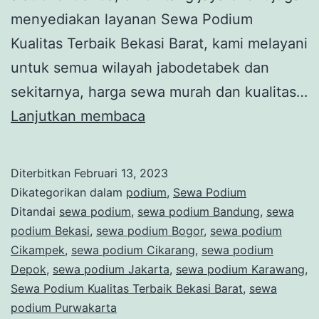
menyediakan layanan Sewa Podium
Kualitas Terbaik Bekasi Barat, kami melayani
untuk semua wilayah jabodetabek dan
sekitarnya, harga sewa murah dan kualitas…
Sewa
Lanjutkan membaca
Podium
Kualitas
Diterbitkan
Februari 13, 2023
Terbaik
Dikategorikan dalam
podium
,
Sewa Podium
Bekasi
Ditandai
sewa podium
,
sewa podium Bandung
,
sewa
podium Bekasi
,
sewa podium Bogor
,
sewa podium
Barat
Cikampek
,
sewa podium Cikarang
,
sewa podium
Depok
,
sewa podium Jakarta
,
sewa podium Karawang
,
Sewa Podium Kualitas Terbaik Bekasi Barat
,
sewa
podium Purwakarta