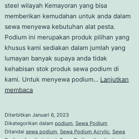
steel wilayah Kemayoran yang bisa
memberikan kemudahan untuk anda dalam
sewa menyewa kebutuhan alat pesta.
Podium ini merupakan produk pilihan yang
khusus kami sediakan dalam jumlah yang
lumayan banyak supaya anda tidak
kehabisan stok produk sewa podium di
kami. Untuk menyewa podium…
Lanjutkan
SEWA
membaca
PODIUM
STAINLESS
Diterbitkan
Januari 6, 2023
STEEL
Dikategorikan dalam
podium
,
Sewa Podium
WILAYAH
Ditandai
sewa podium
,
Sewa Podium Acrylic
,
Sewa