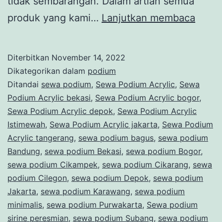
tidak sembarangan. Dalam artian semua
SEW
produk yang kami…
Lanjutkan membaca
PODI
STAI
Diterbitkan
November 14, 2022
PREM
Dikategorikan dalam
podium
24
Ditandai
sewa podium
,
Sewa Podium Acrylic
,
Sewa
Podium Acrylic bekasi
,
Sewa Podium Acrylic bogor
,
JAM
Sewa Podium Acrylic depok
,
Sewa Podium Acrylic
SIAP
Istimewah
,
Sewa Podium Acrylic jakarta
,
Sewa Podium
MELA
Acrylic tangerang
,
sewa podium bagus
,
sewa podium
Bandung
,
sewa podium Bekasi
,
sewa podium Bogor
,
sewa podium Cikampek
,
sewa podium Cikarang
,
sewa
podium Cilegon
,
sewa podium Depok
,
sewa podium
Jakarta
,
sewa podium Karawang
,
sewa podium
minimalis
,
sewa podium Purwakarta
,
Sewa podium
sirine peresmian
,
sewa podium Subang
,
sewa podium