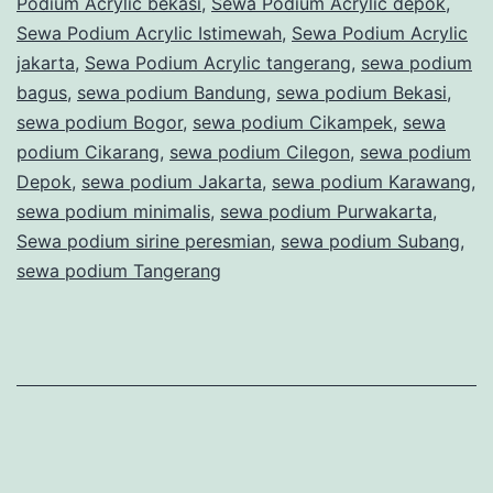
Podium Acrylic bekasi
,
Sewa Podium Acrylic depok
,
KEMAYORAN
Sewa Podium Acrylic Istimewah
,
Sewa Podium Acrylic
jakarta
,
Sewa Podium Acrylic tangerang
,
sewa podium
bagus
,
sewa podium Bandung
,
sewa podium Bekasi
,
sewa podium Bogor
,
sewa podium Cikampek
,
sewa
podium Cikarang
,
sewa podium Cilegon
,
sewa podium
Depok
,
sewa podium Jakarta
,
sewa podium Karawang
,
sewa podium minimalis
,
sewa podium Purwakarta
,
Sewa podium sirine peresmian
,
sewa podium Subang
,
sewa podium Tangerang