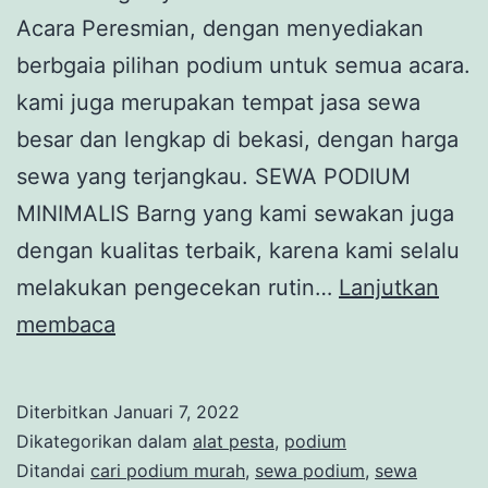
Acara Peresmian, dengan menyediakan
berbgaia pilihan podium untuk semua acara.
kami juga merupakan tempat jasa sewa
besar dan lengkap di bekasi, dengan harga
sewa yang terjangkau. SEWA PODIUM
MINIMALIS Barng yang kami sewakan juga
dengan kualitas terbaik, karena kami selalu
melakukan pengecekan rutin…
Lanjutkan
Jasa
membaca
Sewa
Podium
Diterbitkan
Januari 7, 2022
Mewah
Dikategorikan dalam
alat pesta
,
podium
Acara
Ditandai
cari podium murah
,
sewa podium
,
sewa