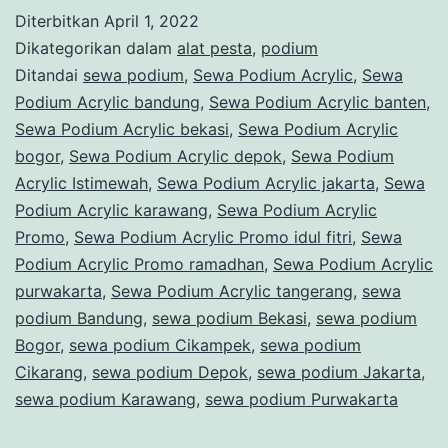
Acrylic
Diterbitkan
April 1, 2022
Promo
Dikategorikan dalam
alat pesta
,
podium
ramadhan
Ditandai
sewa podium
,
Sewa Podium Acrylic
,
Sewa
Podium Acrylic bandung
,
Sewa Podium Acrylic banten
,
Lebih
Sewa Podium Acrylic bekasi
,
Sewa Podium Acrylic
Murah
bogor
,
Sewa Podium Acrylic depok
,
Sewa Podium
dan
Acrylic Istimewah
,
Sewa Podium Acrylic jakarta
,
Sewa
Podium Acrylic karawang
Hemat
,
Sewa Podium Acrylic
Promo
,
Sewa Podium Acrylic Promo idul fitri
,
Sewa
Podium Acrylic Promo ramadhan
,
Sewa Podium Acrylic
purwakarta
,
Sewa Podium Acrylic tangerang
,
sewa
podium Bandung
,
sewa podium Bekasi
,
sewa podium
Bogor
,
sewa podium Cikampek
,
sewa podium
Cikarang
,
sewa podium Depok
,
sewa podium Jakarta
,
sewa podium Karawang
,
sewa podium Purwakarta