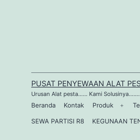
Lewati
ke
konten
PUSAT PENYEWAAN ALAT PE
Urusan Alat pesta…… Kami Solusinya…….
Beranda
Kontak
Produk
Te
Buka
menu
SEWA PARTISI R8
KEGUNAAN TE