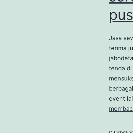
pus
Jasa sew
terima j
jabodeta
tenda d
mensuks
berbagai
event la
membac
Diterbitka