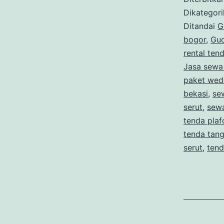
Dikategor
Ditandai
G
bogor
,
Gud
rental ten
Jasa sewa 
paket wed
bekasi
,
se
serut
,
sew
tenda plaf
tenda tan
serut
,
tend