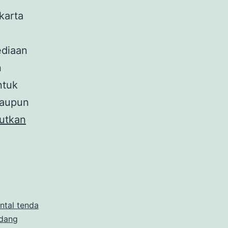
karta
ediaan
n
ntuk
maupun
utkan
ntal tenda
dang