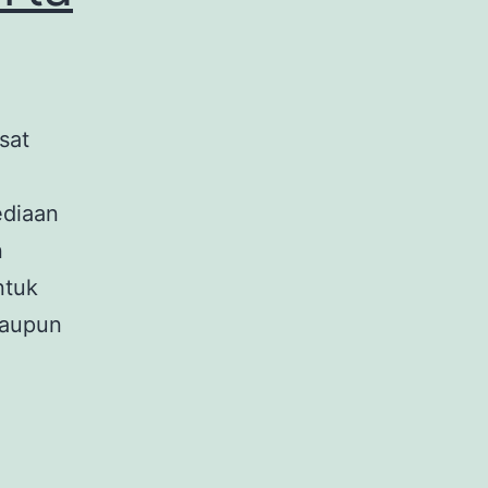
sat
ediaan
n
ntuk
maupun