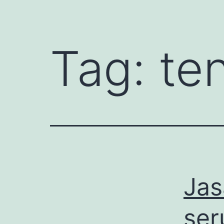
Tag:
te
Jas
ser