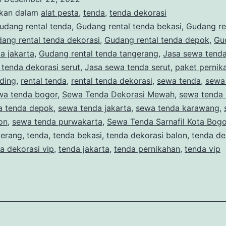
dekorasi
ikan dalam
alat pesta
,
tenda
,
tenda dekorasi
serut
udang rental tenda
,
Gudang rental tenda bekasi
,
Gudang re
ang rental tenda dekorasi
,
Gudang rental tenda depok
,
Gu
event
da jakarta
,
Gudang rental tenda tangerang
,
Jasa sewa tenda
gambir
tenda dekorasi serut
,
Jasa sewa tenda serut
,
paket pernik
jakarta
ding
,
rental tenda
,
rental tenda dekorasi
,
sewa tenda
,
sewa
wa tenda bogor
pusat
,
Sewa Tenda Dekorasi Mewah
,
sewa tenda 
a tenda depok
,
sewa tenda jakarta
,
sewa tenda karawang
,
on
,
sewa tenda purwakarta
,
Sewa Tenda Sarnafil Kota Bogo
gerang
,
tenda
,
tenda bekasi
,
tenda dekorasi balon
,
tenda de
a dekorasi vip
,
tenda jakarta
,
tenda pernikahan
,
tenda vip