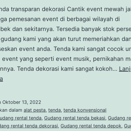
da transparan dekorasi Cantik event mewah ja
uga pemesanan event di berbagai wilayah di
bek dan sekitarnya. Tersedia banyak stok pers
i gudang kami yang akan turut memeriahkan da
eskan event anda. Tenda kami sangat cocok u
 event yang seperti event musik, pernikahan 
ainnya. Tenda dekorasi kami sangat kokoh…
Lanj
Sewa
a
tenda
transparan
n
Oktober 13, 2022
dekorasi
ikan dalam
alat pesta
,
tenda
,
tenda konvensional
Cantik
udang rental tenda
,
Gudang rental tenda bekasi
,
Gudang re
ang rental tenda dekorasi
,
Gudang rental tenda depok
,
Gu
event