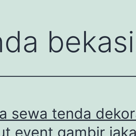
nda bekasi
a sewa tenda dekor
ut event gambir jaka