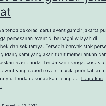
at
a tenda dekorasi serut event gambir jakarta pu
uga pemesanan event di berbagai wilayah di
bek dan sekitarnya. Tersedia banyak stok pers
i gudang kami yang akan turut memeriahkan da
eskan event anda. Tenda kami sangat cocok u
 event yang seperti event musik, pernikahan 
innya. Tenda dekorasi kami sangat…
Lanjutkan
Jasa
a
sewa
tenda
n
Desember 22, 2022