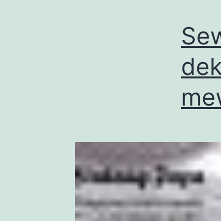
Sew
dek
mew