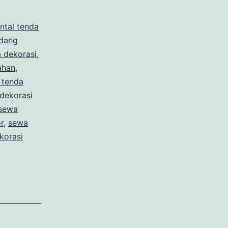
ntal tenda
dang
 dekorasi
,
ahan
,
 tenda
dekorasi
sewa
r
,
sewa
korasi