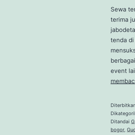
Sewa ten
terima j
jabodeta
tenda d
mensuks
berbagai
event l
membac
Diterbitka
Dikategor
Ditandai
G
bogor
,
Gud