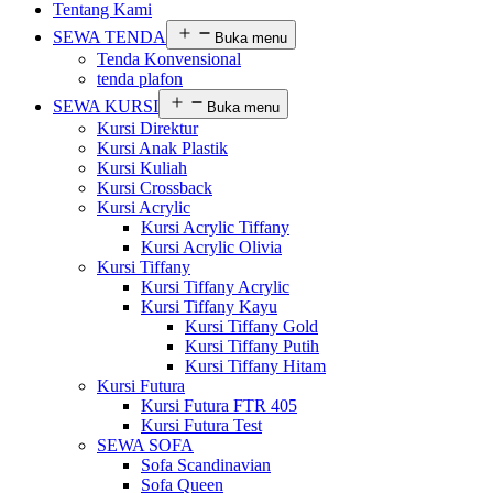
Tentang Kami
SEWA TENDA
Buka menu
Tenda Konvensional
tenda plafon
SEWA KURSI
Buka menu
Kursi Direktur
Kursi Anak Plastik
Kursi Kuliah
Kursi Crossback
Kursi Acrylic
Kursi Acrylic Tiffany
Kursi Acrylic Olivia
Kursi Tiffany
Kursi Tiffany Acrylic
Kursi Tiffany Kayu
Kursi Tiffany Gold
Kursi Tiffany Putih
Kursi Tiffany Hitam
Kursi Futura
Kursi Futura FTR 405
Kursi Futura Test
SEWA SOFA
Sofa Scandinavian
Sofa Queen