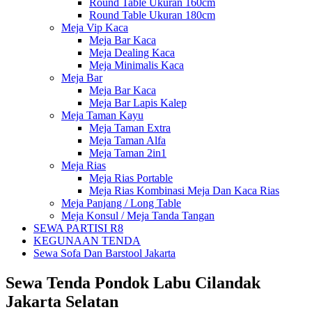
Round Table Ukuran 160cm
Round Table Ukuran 180cm
Meja Vip Kaca
Meja Bar Kaca
Meja Dealing Kaca
Meja Minimalis Kaca
Meja Bar
Meja Bar Kaca
Meja Bar Lapis Kalep
Meja Taman Kayu
Meja Taman Extra
Meja Taman Alfa
Meja Taman 2in1
Meja Rias
Meja Rias Portable
Meja Rias Kombinasi Meja Dan Kaca Rias
Meja Panjang / Long Table
Meja Konsul / Meja Tanda Tangan
SEWA PARTISI R8
KEGUNAAN TENDA
Sewa Sofa Dan Barstool Jakarta
Sewa Tenda Pondok Labu Cilandak
Jakarta Selatan