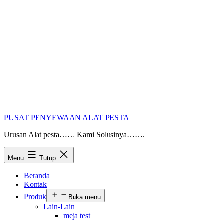
PUSAT PENYEWAAN ALAT PESTA
Urusan Alat pesta…… Kami Solusinya…….
Menu
Tutup
Beranda
Kontak
Produk
Buka menu
Lain-Lain
meja test