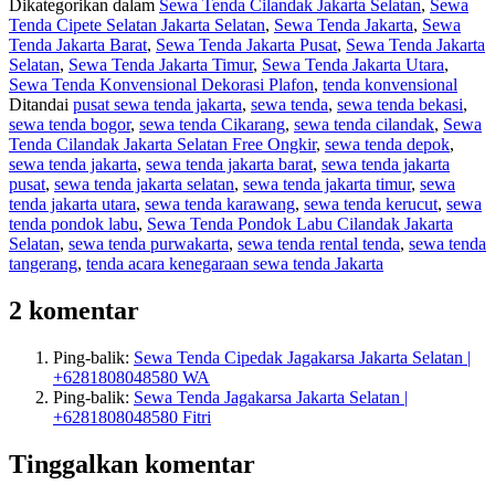
Dikategorikan dalam
Sewa Tenda Cilandak Jakarta Selatan
,
Sewa
Tenda Cipete Selatan Jakarta Selatan
,
Sewa Tenda Jakarta
,
Sewa
Tenda Jakarta Barat
,
Sewa Tenda Jakarta Pusat
,
Sewa Tenda Jakarta
Selatan
,
Sewa Tenda Jakarta Timur
,
Sewa Tenda Jakarta Utara
,
Sewa Tenda Konvensional Dekorasi Plafon
,
tenda konvensional
Ditandai
pusat sewa tenda jakarta
,
sewa tenda
,
sewa tenda bekasi
,
sewa tenda bogor
,
sewa tenda Cikarang
,
sewa tenda cilandak
,
Sewa
Tenda Cilandak Jakarta Selatan Free Ongkir
,
sewa tenda depok
,
sewa tenda jakarta
,
sewa tenda jakarta barat
,
sewa tenda jakarta
pusat
,
sewa tenda jakarta selatan
,
sewa tenda jakarta timur
,
sewa
tenda jakarta utara
,
sewa tenda karawang
,
sewa tenda kerucut
,
sewa
tenda pondok labu
,
Sewa Tenda Pondok Labu Cilandak Jakarta
Selatan
,
sewa tenda purwakarta
,
sewa tenda rental tenda
,
sewa tenda
tangerang
,
tenda acara kenegaraan sewa tenda Jakarta
2 komentar
Ping-balik:
Sewa Tenda Cipedak Jagakarsa Jakarta Selatan |
+6281808048580 WA
Ping-balik:
Sewa Tenda Jagakarsa Jakarta Selatan |
+6281808048580 Fitri
Tinggalkan komentar