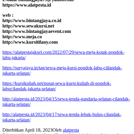
https://www.alatpesta.id
web :
http://www.bintangjaya.co.id
http://www.sewakursi.net
http://www.bintangjayaevent.com
http://www.meja.co
http://www.kursitifany.com
https://alatpestajaksel.com/2022/07/29/sewa-meja-kotak-pondok-
labu-jakarta/
https://suryajaya.in/tag/sewa-meja-kursi-pondok-labu-ciilandak-
jakarta-selatan/
https://kursikuliah.net/pusat-sewa-kursi-kuliah-di-pondok-
labucilandak-jakarta-selatan/
http://alatpesta.id/2023/04/15/sewa-tenda-gandaria-selatan-cilandak-
jakarta-selatan/
http://alatpesta.id/2023/04/17/sewa-tenda-lebak-bulus-cilandak-
jakarta-selatan/
Diterbitkan
April 18, 2023
Oleh
alatpesta