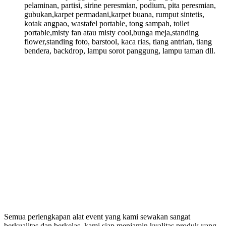
pelaminan, partisi, sirine peresmian, podium, pita peresmian,
gubukan,karpet permadani,karpet buana, rumput sintetis,
kotak angpao, wastafel portable, tong sampah, toilet
portable,misty fan atau misty cool,bunga meja,standing
flower,standing foto, barstool, kaca rias, tiang antrian, tiang
bendera, backdrop, lampu sorot panggung, lampu taman dll.
Semua perlengkapan alat event yang kami sewakan sangat
berkualitas dan berkelas, kami siap menjamin kualitas produk yang