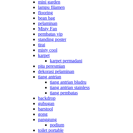
mini garden
lampu filamen
flooring
bean bag
pelaminan
Misty Fan
pembatas vip
standing poster
tirai
misty cool
karpet
karpet permadani
pita peresmian
dekorasi pelaminan
tiang antrian
tiang antrian bludru
tiang antrian stainless
tiang pembatas
backdrop
gubugan
barstool
gong
panggung
podium
toilet portable